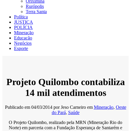
Oriximiná
Rurópolis
Terra Santa
Política
JUSTIÇA
POLÍCIA
Mineração
Educação
Negócios
Esporte
Projeto Quilombo contabiliza
14 mil atendimentos
Publicado em
04/03/2014
por
Jeso Carneiro
em
Mineração
,
Oeste
do Pará
,
Saúde
O Projeto Quilombo, realizado pela MRN (Mineração Rio do
Norte) em parceria com a Fundação Esperança de Santarém e