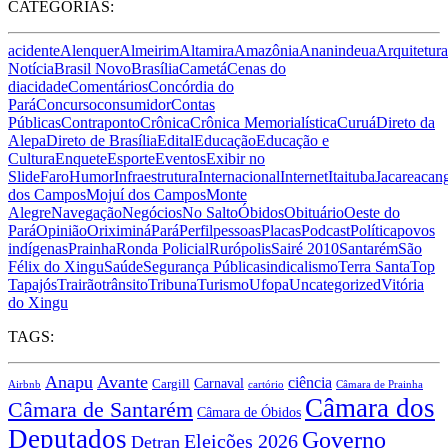
CATEGORIAS:
acidente
Alenquer
Almeirim
Altamira
Amazônia
Ananindeua
Arquitetura
Notícia
Brasil Novo
Brasília
Cametá
Cenas do
dia
cidade
Comentários
Concórdia do
Pará
Concurso
consumidor
Contas
Públicas
Contraponto
Crônica
Crônica Memorialística
Curuá
Direto da
Alepa
Direto de Brasília
Edital
Educação
Educação e
Cultura
Enquete
Esporte
Eventos
Exibir no
Slide
Faro
Humor
Infraestrutura
Internacional
Internet
Itaituba
Jacareacan
dos Campos
Mojuí dos Campos
Monte
Alegre
Navegação
Negócios
No Salto
Óbidos
Obituário
Oeste do
Pará
Opinião
Oriximiná
Pará
Perfil
pessoas
Placas
Podcast
Política
povos
indígenas
Prainha
Ronda Policial
Rurópolis
Sairé 2010
Santarém
São
Félix do Xingu
Saúde
Segurança Pública
sindicalismo
Terra Santa
Top
Tapajós
Trairão
trânsito
Tribuna
Turismo
Ufopa
Uncategorized
Vitória
do Xingu
TAGS:
Anapu
Avante
ciência
Carnaval
Cargill
Airbnb
cartório
Câmara de Prainha
Câmara dos
Câmara de Santarém
Câmara de Óbidos
Deputados
Governo
Eleições 2026
Detran