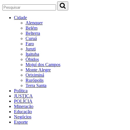
Cidade
Alenquer
Belém
Belterra
Curuá
Faro
Juruti
Itaituba
Óbidos
Mojuí dos Campos
Monte Alegre
Oriximiná
Rurópolis
Terra Santa
Política
JUSTIÇA
POLÍCIA
Mineração
Educação
Negócios
Esporte