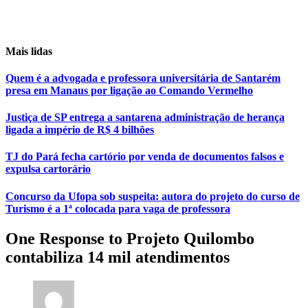
Mais lidas
Quem é a advogada e professora universitária de Santarém
presa em Manaus por ligação ao Comando Vermelho
Justiça de SP entrega a santarena administração de herança
ligada a império de R$ 4 bilhões
TJ do Pará fecha cartório por venda de documentos falsos e
expulsa cartorário
Concurso da Ufopa sob suspeita: autora do projeto do curso de
Turismo é a 1ª colocada para vaga de professora
One Response to Projeto Quilombo
contabiliza 14 mil atendimentos