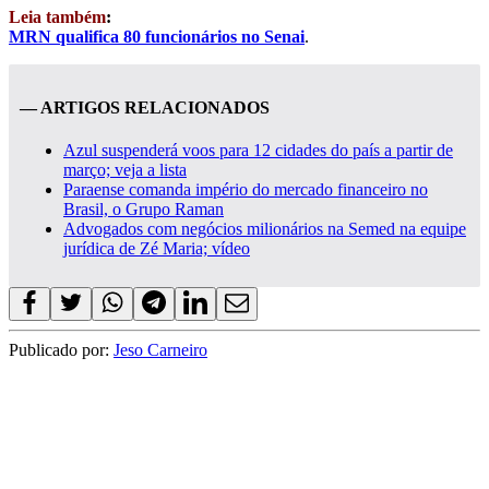
Leia também
:
MRN qualifica 80 funcionários no Senai
.
— ARTIGOS RELACIONADOS
Azul suspenderá voos para 12 cidades do país a partir de
março; veja a lista
Paraense comanda império do mercado financeiro no
Brasil, o Grupo Raman
Advogados com negócios milionários na Semed na equipe
jurídica de Zé Maria; vídeo
Publicado por:
Jeso Carneiro