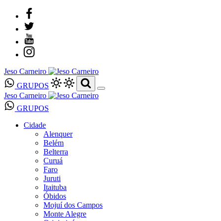
Jeso Carneiro
GRUPOS
Jeso Carneiro
GRUPOS
Cidade
Alenquer
Belém
Belterra
Curuá
Faro
Juruti
Itaituba
Óbidos
Mojuí dos Campos
Monte Alegre