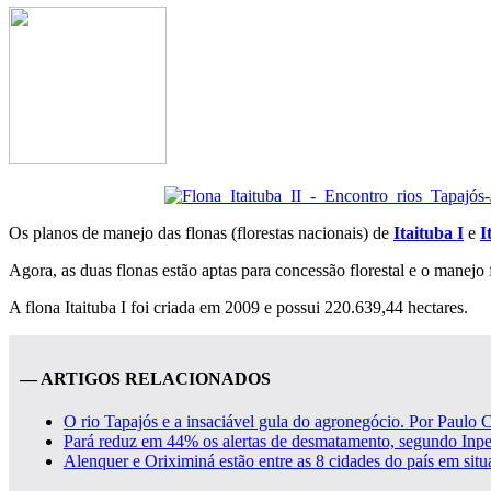
Os planos de manejo das flonas (florestas nacionais) de
Itaituba I
e
I
Agora, as duas flonas estão aptas para concessão florestal e o manej
A flona Itaituba I foi criada em 2009 e possui 220.639,44 hectares.
— ARTIGOS RELACIONADOS
O rio Tapajós e a insaciável gula do agronegócio. Por Paulo 
Pará reduz em 44% os alertas de desmatamento, segundo Inpe
Alenquer e Oriximiná estão entre as 8 cidades do país em situa