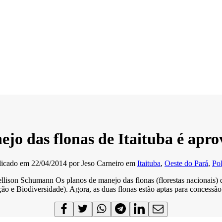
jo das flonas de Itaituba é apr
licado em
22/04/2014
por
Jeso Carneiro
em
Itaituba
,
Oeste do Pará
,
Pol
llison Schumann Os planos de manejo das flonas (florestas nacionais) de
e Biodiversidade). Agora, as duas flonas estão aptas para concessão f