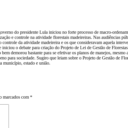
verno do presidente Lula iniciou no forte processo de macro-ordenament
ação e controle na atividade florestais madeireiras. Nas audiências púb
o controle da atividade madeireira e os que consideravam aquela interv
se iniciou o debate para criação do Projeto de Lei de Gestão de Florest
do bem demorou bastante para se efetivar os planos de manejos, mesmo 
no para sociedade. Sugiro que leiam sobre o Projeto de Gestão de Flor
a município, estado e união.
ão marcados com
*