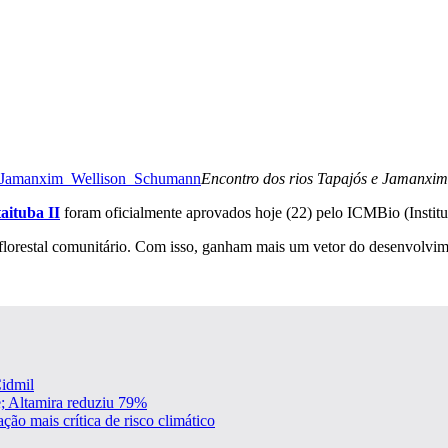
Encontro dos rios Tapajós e Jamanxim,
taituba II
foram oficialmente aprovados hoje (22) pelo ICMBio (Insti
o florestal comunitário. Com isso, ganham mais um vetor do desenvolvi
Cidmil
; Altamira reduziu 79%
ção mais crítica de risco climático