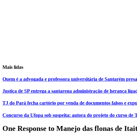
Mais lidas
Quem é a advogada e professora universitária de Santarém pr
Justiça de SP entrega a santarena administração de herança liga
TJ do Pará fecha cartório por venda de documentos falsos e expu
Concurso da Ufopa sob suspeita: autora do projeto do curso de T
One Response to Manejo das flonas de Itai