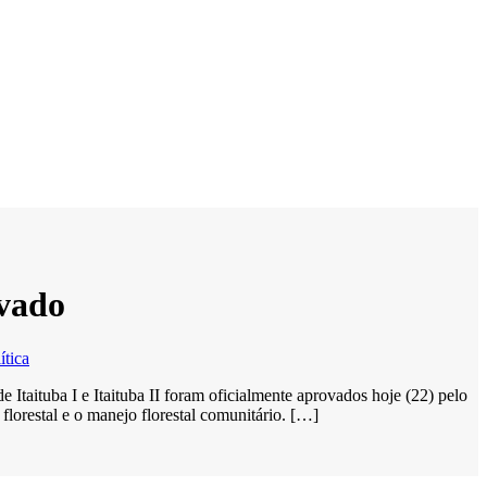
ovado
ítica
 Itaituba I e Itaituba II foram oficialmente aprovados hoje (22) pelo
lorestal e o manejo florestal comunitário. […]