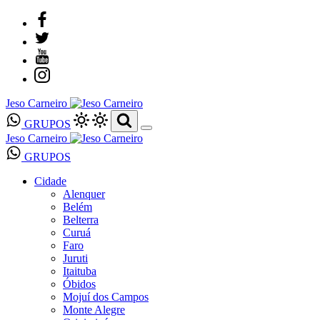
Jeso Carneiro
GRUPOS
Jeso Carneiro
GRUPOS
Cidade
Alenquer
Belém
Belterra
Curuá
Faro
Juruti
Itaituba
Óbidos
Mojuí dos Campos
Monte Alegre