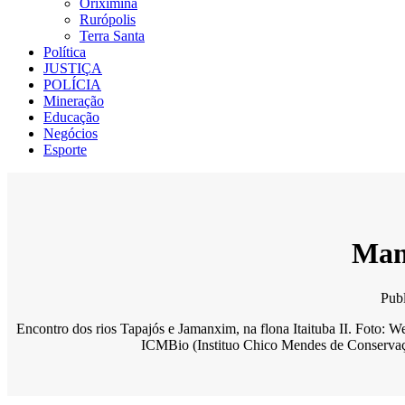
Oriximiná
Rurópolis
Terra Santa
Política
JUSTIÇA
POLÍCIA
Mineração
Educação
Negócios
Esporte
Mane
Pub
Encontro dos rios Tapajós e Jamanxim, na flona Itaituba II. Foto: We
ICMBio (Instituo Chico Mendes de Conservação 