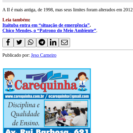
A II é mais antiga, de 1998, mas seus limites foram alterados em 201
Leia também
:
Itaituba entra em “situação de emergência”
.
Chico Mendes, o “Patrono do Meio Ambiente”
.
Publicado por:
Jeso Carneiro