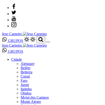
Jeso Carneiro
GRUPOS
Jeso Carneiro
GRUPOS
Cidade
Alenquer
Belém
Belterra
Curuá
Faro
Juruti
Itaituba
Óbidos
Mojuí dos Campos
Monte Alegre