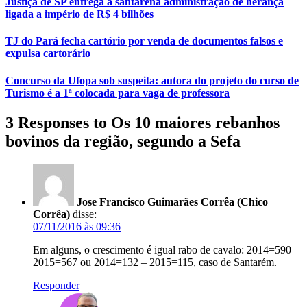
Justiça de SP entrega a santarena administração de herança
ligada a império de R$ 4 bilhões
TJ do Pará fecha cartório por venda de documentos falsos e
expulsa cartorário
Concurso da Ufopa sob suspeita: autora do projeto do curso de
Turismo é a 1ª colocada para vaga de professora
3 Responses to Os 10 maiores rebanhos
bovinos da região, segundo a Sefa
Jose Francisco Guimarães Corrêa (Chico
Corrêa)
disse:
07/11/2016 às 09:36
Em alguns, o crescimento é igual rabo de cavalo: 2014=590 –
2015=567 ou 2014=132 – 2015=115, caso de Santarém.
Responder