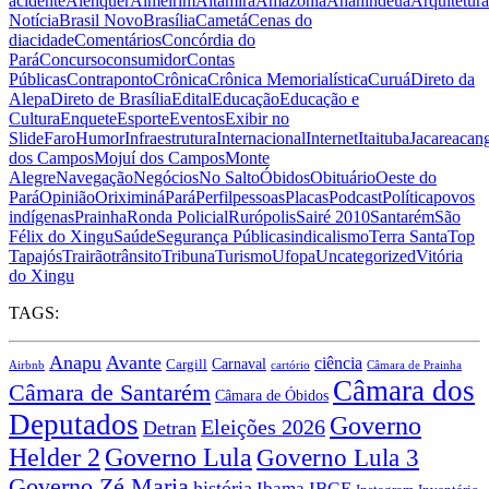
acidente
Alenquer
Almeirim
Altamira
Amazônia
Ananindeua
Arquitetura
Notícia
Brasil Novo
Brasília
Cametá
Cenas do
dia
cidade
Comentários
Concórdia do
Pará
Concurso
consumidor
Contas
Públicas
Contraponto
Crônica
Crônica Memorialística
Curuá
Direto da
Alepa
Direto de Brasília
Edital
Educação
Educação e
Cultura
Enquete
Esporte
Eventos
Exibir no
Slide
Faro
Humor
Infraestrutura
Internacional
Internet
Itaituba
Jacareacan
dos Campos
Mojuí dos Campos
Monte
Alegre
Navegação
Negócios
No Salto
Óbidos
Obituário
Oeste do
Pará
Opinião
Oriximiná
Pará
Perfil
pessoas
Placas
Podcast
Política
povos
indígenas
Prainha
Ronda Policial
Rurópolis
Sairé 2010
Santarém
São
Félix do Xingu
Saúde
Segurança Pública
sindicalismo
Terra Santa
Top
Tapajós
Trairão
trânsito
Tribuna
Turismo
Ufopa
Uncategorized
Vitória
do Xingu
TAGS:
Anapu
Avante
ciência
Carnaval
Cargill
Airbnb
cartório
Câmara de Prainha
Câmara dos
Câmara de Santarém
Câmara de Óbidos
Deputados
Governo
Eleições 2026
Detran
Governo Lula
Helder 2
Governo Lula 3
Governo Zé Maria
história
Ibama
IBGE