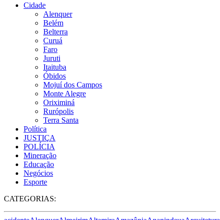
Cidade
Alenquer
Belém
Belterra
Curuá
Faro
Juruti
Itaituba
Óbidos
Mojuí dos Campos
Monte Alegre
Oriximiná
Rurópolis
Terra Santa
Política
JUSTIÇA
POLÍCIA
Mineração
Educação
Negócios
Esporte
CATEGORIAS: