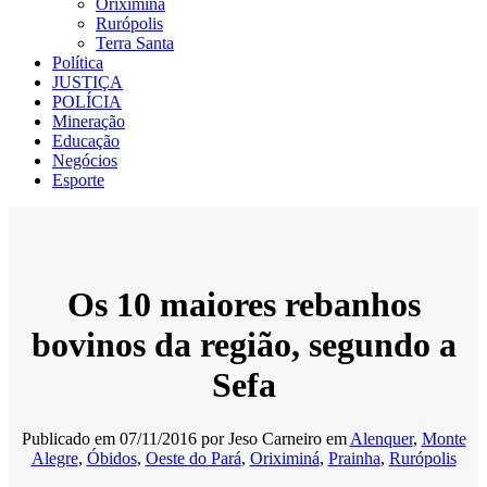
Oriximiná
Rurópolis
Terra Santa
Política
JUSTIÇA
POLÍCIA
Mineração
Educação
Negócios
Esporte
Os 10 maiores rebanhos
bovinos da região, segundo a
Sefa
Publicado em
07/11/2016
por
Jeso Carneiro
em
Alenquer
,
Monte
Alegre
,
Óbidos
,
Oeste do Pará
,
Oriximiná
,
Prainha
,
Rurópolis