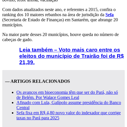
Com dados atualizados neste ano, e referentes a 2015, confira o
ranking dos 10 maiores rebanhos na área de jurisdição da
Sefa
(Secretaria de Estado de Finanças) em Santarém, que abrange 20
municípios.
Na maior parte desses 20 municípios, houve queda no número de
cabeças de gado.
Leia também – Voto mais caro entre os
eleitos do município de Trairão foi de R$
21,39.
— ARTIGOS RELACIONADOS
Os avanços em bioeconomia têm que ser do Pará, não só
de Belém. Por Walace Gomes Leal
Afinado com Lula, Galípolo assume presidência do Banco
Central
Sefa fixa em R$ 4,80 novo valor do indexador que corrige
taxas no Pará para 2025