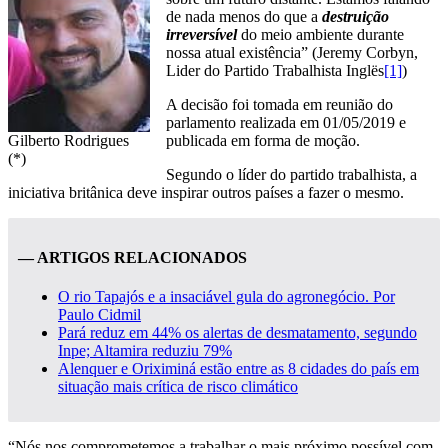
de nada menos do que a
destruição
irreversível
do meio ambiente durante
nossa atual existência” (Jeremy Corbyn,
Lider do Partido Trabalhista Inglës
[1]
)
A decisão foi tomada em reunião do
parlamento realizada em 01/05/2019 e
Gilberto Rodrigues
publicada em forma de moção.
(*)
Segundo o líder do partido trabalhista, a
iniciativa britânica deve inspirar outros países a fazer o mesmo.
— ARTIGOS RELACIONADOS
O rio Tapajós e a insaciável gula do agronegócio. Por
Paulo Cidmil
Pará reduz em 44% os alertas de desmatamento, segundo
Inpe; Altamira reduziu 79%
Alenquer e Oriximiná estão entre as 8 cidades do país em
situação mais crítica de risco climático
“Nós nos comprometemos a trabalhar o mais próximo possível com