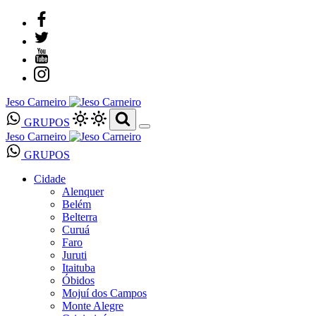
Jeso Carneiro
GRUPOS
Jeso Carneiro
GRUPOS
Cidade
Alenquer
Belém
Belterra
Curuá
Faro
Juruti
Itaituba
Óbidos
Mojuí dos Campos
Monte Alegre