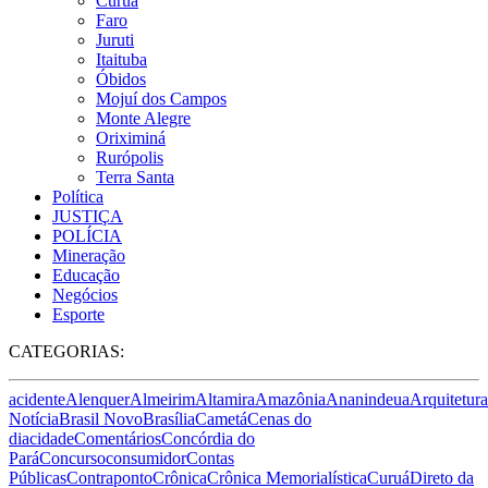
Curuá
Faro
Juruti
Itaituba
Óbidos
Mojuí dos Campos
Monte Alegre
Oriximiná
Rurópolis
Terra Santa
Política
JUSTIÇA
POLÍCIA
Mineração
Educação
Negócios
Esporte
CATEGORIAS:
acidente
Alenquer
Almeirim
Altamira
Amazônia
Ananindeua
Arquitetura
Notícia
Brasil Novo
Brasília
Cametá
Cenas do
dia
cidade
Comentários
Concórdia do
Pará
Concurso
consumidor
Contas
Públicas
Contraponto
Crônica
Crônica Memorialística
Curuá
Direto da