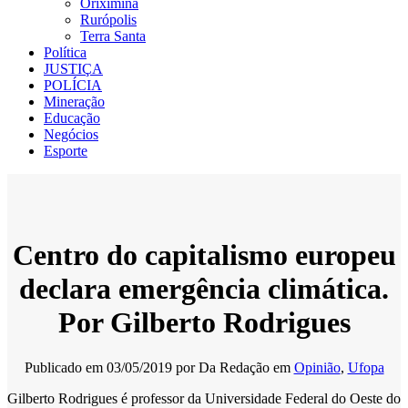
Oriximiná
Rurópolis
Terra Santa
Política
JUSTIÇA
POLÍCIA
Mineração
Educação
Negócios
Esporte
Centro do capitalismo europeu
declara emergência climática.
Por Gilberto Rodrigues
Publicado em
03/05/2019
por
Da Redação
em
Opinião
,
Ufopa
Gilberto Rodrigues é professor da Universidade Federal do Oeste do