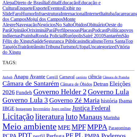
Alepa
Direto de Brasília
Edital
Educação
Educação e
Cultura
Enquete
Esporte
Eventos
Exibir no
Slide
Faro
Humor
Infraestrutura
Internacional
Internet
Itaituba
Jacareacan
dos Campos
Mojuí dos Campos
Monte
Alegre
Navegação
Negócios
No Salto
Óbidos
Obituário
Oeste do
Pará
Opinião
Oriximiná
Pará
Perfil
pessoas
Placas
Podcast
Política
povos
indígenas
Prainha
Ronda Policial
Rurópolis
Sairé 2010
Santarém
São
Félix do Xingu
Saúde
Segurança Pública
sindicalismo
Terra Santa
Top
Tapajós
Trairão
trânsito
Tribuna
Turismo
Ufopa
Uncategorized
Vitória
do Xingu
TAGS:
Anapu
Avante
ciência
Carnaval
Cargill
Airbnb
cartório
Câmara de Prainha
Câmara de Santarém
Eleições
Detran
Câmara de Óbidos
Governo Lula
Governo Helder 2
2026
Fundeb
Governo Lula 3
Governo Zé Maria
história
Ibama
Justiça Federal
IBGE
Instagram
Jogo online
Inventário
Licitação
literatura
luto
Manaus
Marinha
Meio ambiente
MPPA
MPF
MPE
Paragominas
PDT
PF
PL
Podemos
PCPA
Perfuga
PMPA
perfil