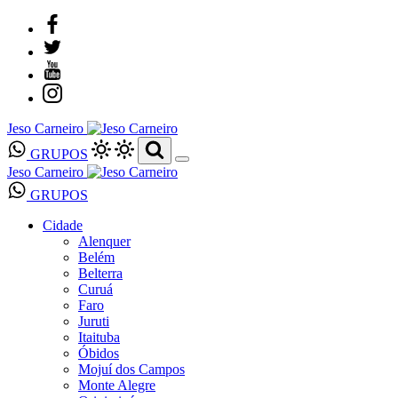
Jeso Carneiro
GRUPOS
Jeso Carneiro
GRUPOS
Cidade
Alenquer
Belém
Belterra
Curuá
Faro
Juruti
Itaituba
Óbidos
Mojuí dos Campos
Monte Alegre