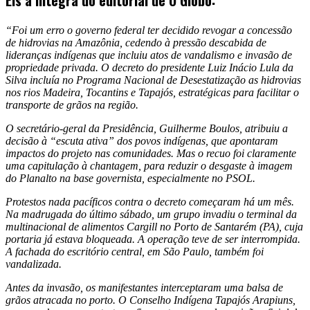
Eis a íntegra do editorial de O Globo:
“Foi um erro o governo federal ter decidido revogar a concessão
de hidrovias na Amazônia, cedendo à pressão descabida de
lideranças indígenas que incluiu atos de vandalismo e invasão de
propriedade privada. O decreto do presidente Luiz Inácio Lula da
Silva incluía no Programa Nacional de Desestatização as hidrovias
nos rios Madeira, Tocantins e Tapajós, estratégicas para facilitar o
transporte de grãos na região.
O secretário-geral da Presidência, Guilherme Boulos, atribuiu a
decisão à “escuta ativa” dos povos indígenas, que apontaram
impactos do projeto nas comunidades. Mas o recuo foi claramente
uma capitulação à chantagem, para reduzir o desgaste à imagem
do Planalto na base governista, especialmente no PSOL.
Protestos nada pacíficos contra o decreto começaram há um mês.
Na madrugada do último sábado, um grupo invadiu o terminal da
multinacional de alimentos Cargill no Porto de Santarém (PA), cuja
portaria já estava bloqueada. A operação teve de ser interrompida.
A fachada do escritório central, em São Paulo, também foi
vandalizada.
Antes da invasão, os manifestantes interceptaram uma balsa de
grãos atracada no porto. O Conselho Indígena Tapajós Arapiuns,