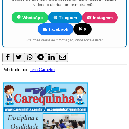
vídeos e alertas em primeira mão:
🟢
WhatsApp
🔵
Telegram
📸
Instagram
✖️
👥
Facebook
X
Sua dose diária de informação, onde você estiver.
Publicado por:
Jeso Carneiro