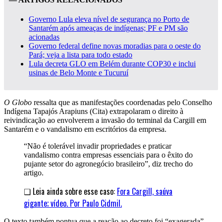
Governo Lula eleva nível de segurança no Porto de
Santarém após ameaças de indígenas; PF e PM são
acionadas
Governo federal define novas moradias para o oeste do
Pará; veja a lista para todo estado
Lula decreta GLO em Belém durante COP30 e inclui
usinas de Belo Monte e Tucuruí
O Globo
ressalta que as manifestações coordenadas pelo Conselho
Indígena Tapajós Arapiuns (Cita) extrapolaram o direito à
reivindicação ao envolverem a invasão do terminal da Cargill em
Santarém e o vandalismo em escritórios da empresa.
“Não é tolerável invadir propriedades e praticar
vandalismo contra empresas essenciais para o êxito do
pujante setor do agronegócio brasileiro”, diz trecho do
artigo.
❑ Leia ainda sobre esse caso:
Fora Cargill, saúva
gigante; vídeo. Por Paulo Cidmil.
O texto também pontua que a reação ao decreto foi “exagerada”,