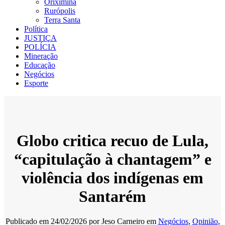
Oriximiná
Rurópolis
Terra Santa
Política
JUSTIÇA
POLÍCIA
Mineração
Educação
Negócios
Esporte
Globo critica recuo de Lula,
“capitulação à chantagem” e
violência dos indígenas em
Santarém
Publicado em
24/02/2026
por
Jeso Carneiro
em
Negócios
,
Opinião
,