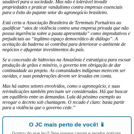
saudável para a sociedade. Mas não é tolerável invadir
propriedades e praticar vandalismo contra empresas essenciais
para o êxito do pujante setor do agronegócio brasileiro.
Está certa a Associação Brasileira de Terminais Portuários ao
qualificar “atos de violência contra uma empresa privada que não
possui ingerência sobre a pauta apresentada” como improdutivos e
prejudiciais ao “legítimo espaço democrático de diálogo”. A
aceitação da baderna só contribui para deteriorar o ambiente de
negócios e afugentar investimentos do país.
Se a concessão de hidrovias na Amazônia é estratégica para escoar
produção de grãos e minério, o governo tem obrigação de dar
continuidade ao projeto. As comunidades indígenas merecem ser
ouvidas, e suas ponderações devem ser levadas em conta.
Mas há outros setores envolvidos, como o agronegócio, e suas
reivindicações também precisam ser consideradas. Há que buscar
um equilíbrio entre as demandas. Lula dá péssimo exemplo ao
revogar o decreto sob chantagem. O recado é claro: basta partir
para a violência que o governo cede.”
O JC mais perto de você! 📱
Gostou do que leu? Siga nossos canais e receba notícias,