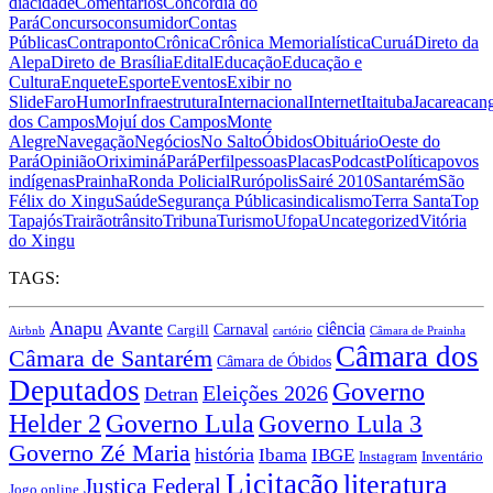
dia
cidade
Comentários
Concórdia do
Pará
Concurso
consumidor
Contas
Públicas
Contraponto
Crônica
Crônica Memorialística
Curuá
Direto da
Alepa
Direto de Brasília
Edital
Educação
Educação e
Cultura
Enquete
Esporte
Eventos
Exibir no
Slide
Faro
Humor
Infraestrutura
Internacional
Internet
Itaituba
Jacareacan
dos Campos
Mojuí dos Campos
Monte
Alegre
Navegação
Negócios
No Salto
Óbidos
Obituário
Oeste do
Pará
Opinião
Oriximiná
Pará
Perfil
pessoas
Placas
Podcast
Política
povos
indígenas
Prainha
Ronda Policial
Rurópolis
Sairé 2010
Santarém
São
Félix do Xingu
Saúde
Segurança Pública
sindicalismo
Terra Santa
Top
Tapajós
Trairão
trânsito
Tribuna
Turismo
Ufopa
Uncategorized
Vitória
do Xingu
TAGS:
Anapu
Avante
ciência
Carnaval
Cargill
Airbnb
cartório
Câmara de Prainha
Câmara dos
Câmara de Santarém
Câmara de Óbidos
Deputados
Governo
Eleições 2026
Detran
Governo Lula
Helder 2
Governo Lula 3
Governo Zé Maria
história
Ibama
IBGE
Instagram
Inventário
Licitação
literatura
Justiça Federal
Jogo online