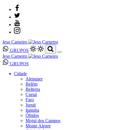
Jeso Carneiro
GRUPOS
Jeso Carneiro
GRUPOS
Cidade
Alenquer
Belém
Belterra
Curuá
Faro
Juruti
Itaituba
Óbidos
Mojuí dos Campos
Monte Alegre