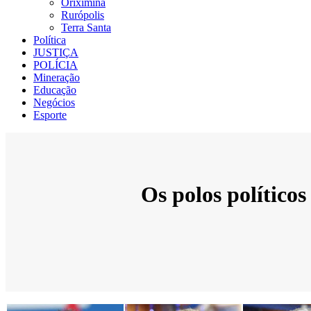
Oriximiná
Rurópolis
Terra Santa
Política
JUSTIÇA
POLÍCIA
Mineração
Educação
Negócios
Esporte
Os polos político