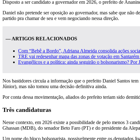
Disposto a ser candidato a governador em 2026, o prefeito de Ananind
Daniel não pretende ser oposição ao governador, mas sabe que não dev
partido pra chamar de seu e vem negociando nessa direção.
— ARTIGOS RELACIONADOS
Com “Bebê a Bordo”, Adriana Almeida consolida ações sociai
TRE vai redesenhar mapa das zonas de votação em Santarém 
Evangélicos e a política: ainda seguirão o bolsonarismo? Por 
Nos bastidores circula a informação que o prefeito Daniel Santos te
Júnior), mas não tomou uma decisão definitiva ainda.
Por conta dessa movimentação, aliados do prefeito teriam sido demit
Três candidaturas
Nesse contexto, em 2026 existe a possibilidade de pelo menos 3 can
Ghassan (MDB), do senador Beto Faro (PT) e do presidente da Alep
Um nome do bloco bolsonarista, possivelmente entre os deputados Joa