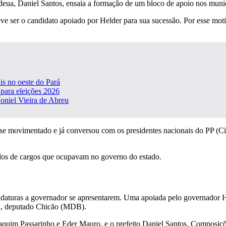
eua, Daniel Santos, ensaia a formação de um bloco de apoio nos municí
e ser o candidato apoiado por Helder para sua sucessão. Por esse moti
s no oeste do Pará
para eleições 2026
Joniel Vieira de Abreu
m se movimentado e já conversou com os presidentes nacionais do PP (
idos de cargos que ocupavam no governo do estado.
didaturas a governador se apresentarem. Uma apoiada pelo governador
a, deputado Chicão (MDB).
quim Passarinho e Eder Mauro, e o prefeito Daniel Santos. Composiçõe