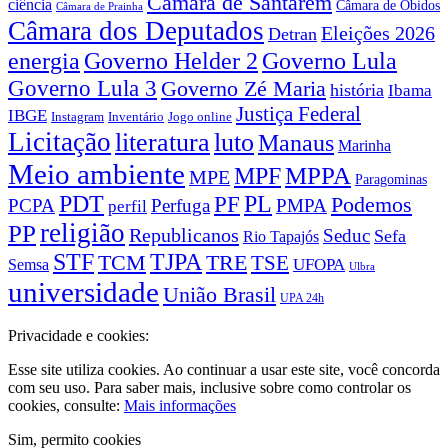
Câmara de Santarém
ciência
Câmara de Óbidos
Câmara de Prainha
Câmara dos Deputados
Eleições 2026
Detran
energia
Governo Lula
Governo Helder 2
Governo Lula 3
Governo Zé Maria
história
Ibama
Justiça Federal
IBGE
Instagram
Jogo online
Inventário
Licitação
literatura
luto
Manaus
Marinha
Meio ambiente
MPPA
MPF
MPE
Paragominas
PDT
PF
PL
Podemos
PCPA
Perfuga
PMPA
perfil
religião
PP
Republicanos
Seduc
Sefa
Rio Tapajós
STF
TJPA
TCM
TRE
TSE
UFOPA
Semsa
Ulbra
universidade
União Brasil
UPA 24h
Privacidade e cookies:
Esse site utiliza cookies. Ao continuar a usar este site, você concorda
com seu uso. Para saber mais, inclusive sobre como controlar os
cookies, consulte:
Mais informações
Sim, permito cookies