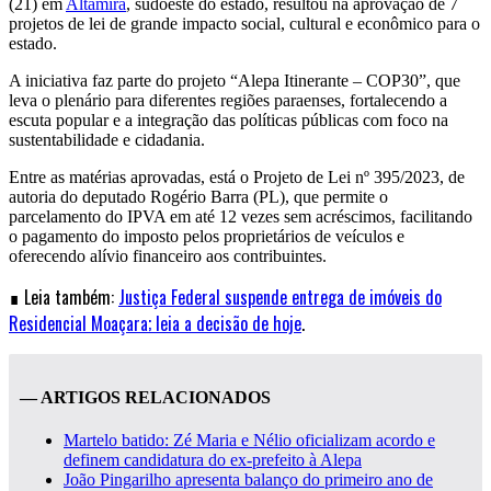
(21) em
Altamira
, sudoeste do estado, resultou na aprovação de 7
projetos de lei de grande impacto social, cultural e econômico para o
estado.
A iniciativa faz parte do projeto “Alepa Itinerante – COP30”, que
leva o plenário para diferentes regiões paraenses, fortalecendo a
escuta popular e a integração das políticas públicas com foco na
sustentabilidade e cidadania.
Entre as matérias aprovadas, está o Projeto de Lei nº 395/2023, de
autoria do deputado Rogério Barra (PL), que permite o
parcelamento do IPVA em até 12 vezes sem acréscimos, facilitando
o pagamento do imposto pelos proprietários de veículos e
oferecendo alívio financeiro aos contribuintes.
∎ Leia também:
Justiça Federal suspende entrega de imóveis do
Residencial Moaçara; leia a decisão de hoje
.
— ARTIGOS RELACIONADOS
Martelo batido: Zé Maria e Nélio oficializam acordo e
definem candidatura do ex-prefeito à Alepa
João Pingarilho apresenta balanço do primeiro ano de