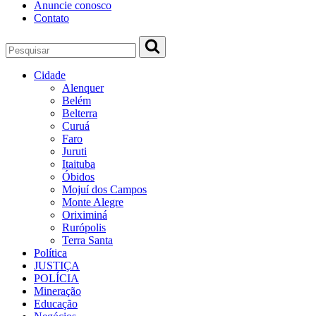
Anuncie conosco
Contato
Cidade
Alenquer
Belém
Belterra
Curuá
Faro
Juruti
Itaituba
Óbidos
Mojuí dos Campos
Monte Alegre
Oriximiná
Rurópolis
Terra Santa
Política
JUSTIÇA
POLÍCIA
Mineração
Educação