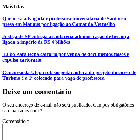
Mais lidas
Quem é a advogada e professora universitária de Santarém
presa em Manaus por ligação ao Comando Vermelho
Justiça de SP entrega a santarena administração de herança
ligada a império de R$ 4 bilhões
TJ do Pará fecha cartório por venda de documentos falsos e
expulsa cartorário
Concurso da Ufopa sob suspeita: autora do projeto do curso de
Turismo é a 1ª colocada para vaga de professora
Deixe um comentário
O seu endereço de e-mail não será publicado.
Campos obrigatórios
são marcados com
*
Comentário
*