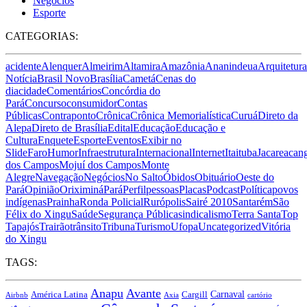
Negócios
Esporte
CATEGORIAS:
acidente
Alenquer
Almeirim
Altamira
Amazônia
Ananindeua
Arquitetura
Notícia
Brasil Novo
Brasília
Cametá
Cenas do
dia
cidade
Comentários
Concórdia do
Pará
Concurso
consumidor
Contas
Públicas
Contraponto
Crônica
Crônica Memorialística
Curuá
Direto da
Alepa
Direto de Brasília
Edital
Educação
Educação e
Cultura
Enquete
Esporte
Eventos
Exibir no
Slide
Faro
Humor
Infraestrutura
Internacional
Internet
Itaituba
Jacareacan
dos Campos
Mojuí dos Campos
Monte
Alegre
Navegação
Negócios
No Salto
Óbidos
Obituário
Oeste do
Pará
Opinião
Oriximiná
Pará
Perfil
pessoas
Placas
Podcast
Política
povos
indígenas
Prainha
Ronda Policial
Rurópolis
Sairé 2010
Santarém
São
Félix do Xingu
Saúde
Segurança Pública
sindicalismo
Terra Santa
Top
Tapajós
Trairão
trânsito
Tribuna
Turismo
Ufopa
Uncategorized
Vitória
do Xingu
TAGS:
Anapu
Avante
Carnaval
América Latina
Cargill
Airbnb
Axia
cartório