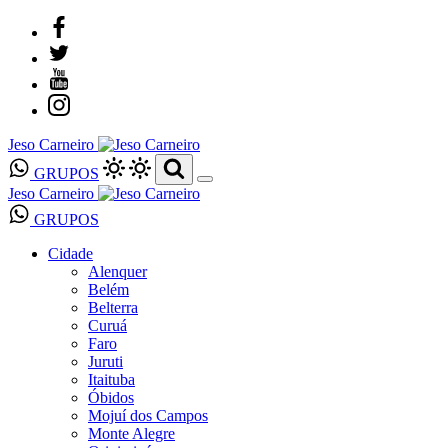
Jeso Carneiro
GRUPOS
Jeso Carneiro
GRUPOS
Cidade
Alenquer
Belém
Belterra
Curuá
Faro
Juruti
Itaituba
Óbidos
Mojuí dos Campos
Monte Alegre