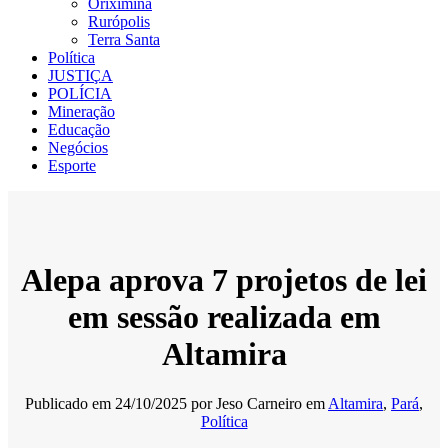
Oriximiná
Rurópolis
Terra Santa
Política
JUSTIÇA
POLÍCIA
Mineração
Educação
Negócios
Esporte
Alepa aprova 7 projetos de lei
em sessão realizada em
Altamira
Publicado em
24/10/2025
por
Jeso Carneiro
em
Altamira
,
Pará
,
Política