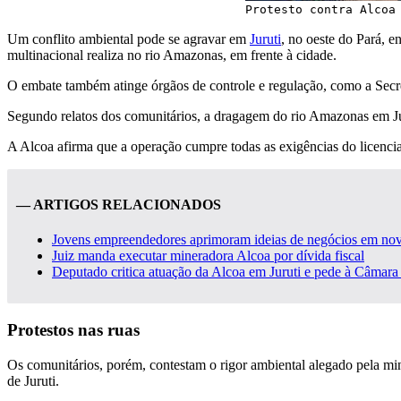
Protesto contra Alcoa
Um conflito ambiental pode se agravar em
Juruti
, no oeste do Pará, 
multinacional realiza no rio Amazonas, em frente à cidade.
O embate também atinge órgãos de controle e regulação, como a Secre
Segundo relatos dos comunitários, a dragagem do rio Amazonas em Ju
A Alcoa afirma que a operação cumpre todas as exigências do licenci
— ARTIGOS RELACIONADOS
Jovens empreendedores aprimoram ideias de negócios em nov
Juiz manda executar mineradora Alcoa por dívida fiscal
Deputado critica atuação da Alcoa em Juruti e pede à Câmara
Protestos nas ruas
Os comunitários, porém, contestam o rigor ambiental alegado pela mi
de Juruti.