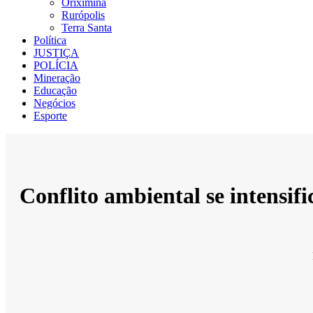
Oriximiná
Rurópolis
Terra Santa
Política
JUSTIÇA
POLÍCIA
Mineração
Educação
Negócios
Esporte
Conflito ambiental se intensi