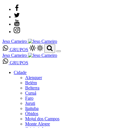
Jeso Carneiro
GRUPOS
Jeso Carneiro
GRUPOS
Cidade
Alenquer
Belém
Belterra
Curuá
Faro
Juruti
Itaituba
Óbidos
Mojuí dos Campos
Monte Alegre