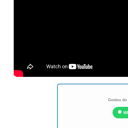
Gostou do 
🟢
W