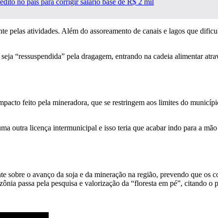
dito no país para corrigir salário base de R$ 2 mil
te pelas atividades. Além do assoreamento de canais e lagos que dificul
 seja “ressuspendida” pela dragagem, entrando na cadeia alimentar atr
mpacto feito pela mineradora, que se restringem aos limites do municípi
 uma outra licença intermunicipal e isso teria que acabar indo para a mã
te sobre o avanço da soja e da mineração na região, prevendo que os co
ia passa pela pesquisa e valorização da “floresta em pé”, citando o po