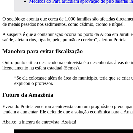
Médicos do Pará articulam aprovação de piso salarial iné
O sociólogo aponta que cerca de 1.000 famílias são afetadas diretamen
de metais pesados nos sedimentos, como cádmio, cromo e níquel.
A suspeita é que a contaminação ocorra no porto da Alcoa em Juruti e
saúde, afetam rins, fígado, pele, pulmão e cérebro”, alertou Portela.
Manobra para evitar fiscalização
Outro ponto crítico destacado na entrevista é o desenho das áreas de i
licenciamento na esfera estadual (Semas).
“Se ela colocasse além da área do município, teria que se criar
explicou o professor.
Futuro da Amazônia
Everaldo Portela encerrou a entrevista com um prognóstico preocupan
tendem a aumentar. Ele defende que a solução econômica para a Amazôn
Abaixo, a íntegra da entrevista. Assista!