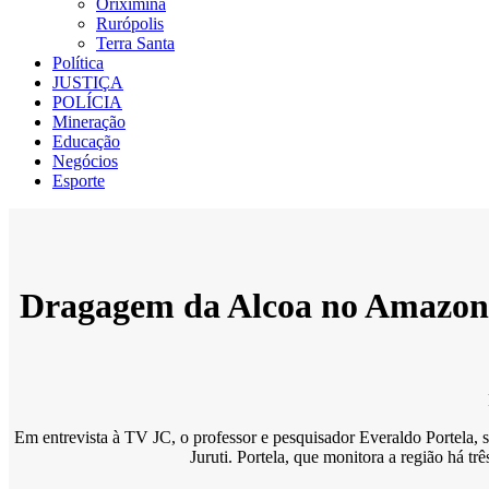
Oriximiná
Rurópolis
Terra Santa
Política
JUSTIÇA
POLÍCIA
Mineração
Educação
Negócios
Esporte
Dragagem da Alcoa no Amazonas
Em entrevista à TV JC, o professor e pesquisador Everaldo Portela,
Juruti. Portela, que monitora a região há t