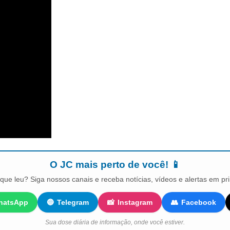
O JC mais perto de você! 📱
que leu? Siga nossos canais e receba notícias, vídeos e alertas em pr
hatsApp
🔵
Telegram
📸
Instagram
👥
Facebook
Sua dose diária de informação, onde você estiver.