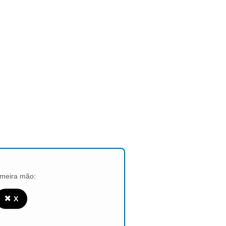
imeira mão:
✖️
X