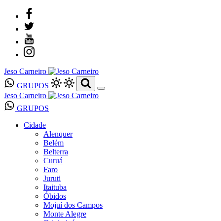
Jeso Carneiro
GRUPOS
Jeso Carneiro
GRUPOS
Cidade
Alenquer
Belém
Belterra
Curuá
Faro
Juruti
Itaituba
Óbidos
Mojuí dos Campos
Monte Alegre