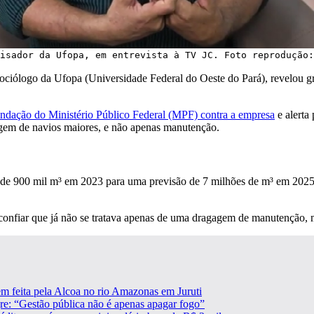
isador da Ufopa, em entrevista à TV JC. Foto reprodução:
 sociólogo da Ufopa (Universidade Federal do Oeste do Pará), revelou 
ndação do Ministério Público Federal (MPF) contra a empresa
e alerta
gem de navios maiores, e não apenas manutenção.
 de 900 mil m³ em 2023 para uma previsão de 7 milhões de m³ em 2025. P
onfiar que já não se tratava apenas de uma dragagem de manutenção, ma
m feita pela Alcoa no rio Amazonas em Juruti
gre: “Gestão pública não é apenas apagar fogo”