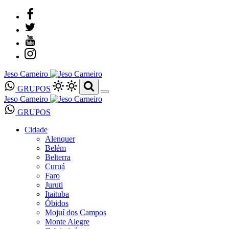
Jeso Carneiro
GRUPOS
Jeso Carneiro
GRUPOS
Cidade
Alenquer
Belém
Belterra
Curuá
Faro
Juruti
Itaituba
Óbidos
Mojuí dos Campos
Monte Alegre