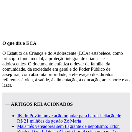
O que diz o ECA
O Estatuto da Criança e do Adolescente (ECA) estabelece, como
princípio fundamental, a proteção integral de crianças e
adolescentes. O documento enfatiza o dever da família, da
comunidade, da sociedade em geral e do Poder Público de
assegurar, com absoluta prioridade, a efetivação dos direitos
referentes à vida, à saúde, à alimentação, à educação, ao esporte e ao
lazer.
— ARTIGOS RELACIONADOS
JK do Povão move ação popular para barrar licitação de
R$ 21 milhões da gestão Zé Maria
Mais três vereadores sem flagrante de nepotismo: Erlon
Rocha, David Paiva e Alberto Portela elevam para 7 os