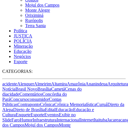
Mojuí dos Campos
Monte Alegre
Oriximiná
Rurópolis
Terra Santa
Política
JUSTIÇA
POLÍCIA
Mineração
Educação
Negócios
Esporte
CATEGORIAS:
acidente
Alenquer
Almeirim
Altamira
Amazônia
Ananindeua
Arquitetura
Notícia
Brasil Novo
Brasília
Cametá
Cenas do
dia
cidade
Comentários
Concórdia do
Pará
Concurso
consumidor
Contas
Públicas
Contraponto
Crônica
Crônica Memorialística
Curuá
Direto da
Alepa
Direto de Brasília
Edital
Educação
Educação e
Cultura
Enquete
Esporte
Eventos
Exibir no
Slide
Faro
Humor
Infraestrutura
Internacional
Internet
Itaituba
Jacareacan
dos Campos
Mojuí dos Campos
Monte