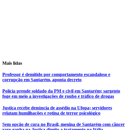
Mais lidas
Professor é demitido por comportamento escandaloso e
corrupção em Santarém, aponta decreto
Polícia prende soldado da PM e civil em Santarém; sargento
foge em meio a investigações de roubo e tráfico de drogas
Justiça recebe denúncia de assédio na Ufopa; servidores
relatam humilhações e rotina de terror psicológico
Sem opção de cura no Brasil, menina de Santarém com câncer
raro ganha na Justiça direito a tratamento na Itália