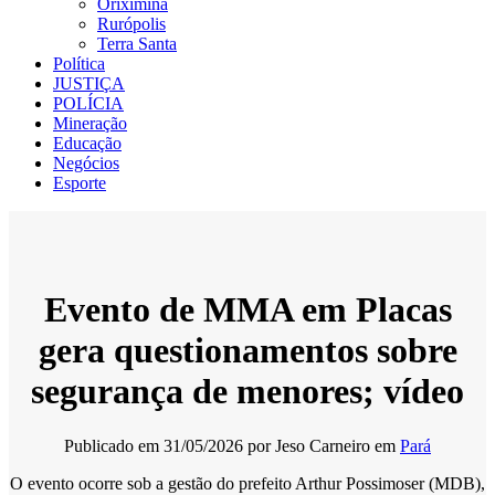
Oriximiná
Rurópolis
Terra Santa
Política
JUSTIÇA
POLÍCIA
Mineração
Educação
Negócios
Esporte
Evento de MMA em Placas
gera questionamentos sobre
segurança de menores; vídeo
Publicado em
31/05/2026
por
Jeso Carneiro
em
Pará
O evento ocorre sob a gestão do prefeito Arthur Possimoser (MDB),