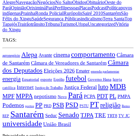
Alegre
Navegação
Negócios
No Salto
Óbidos
Obituário
Oeste do
Pará
Opinião
Oriximiná
Pará
Perfil
pessoas
Placas
Podcast
Política
povos
indígenas
Prainha
Ronda Policial
Rurópolis
Sairé 2010
Santarém
São
Félix do Xingu
Saúde
Segurança Pública
sindicalismo
Terra Santa
Top
Tapajós
Trairão
trânsito
Tribuna
Turismo
Ufopa
Uncategorized
Vitória
do Xingu
TAGS:
Alepa
comportamento
cinema
Câmara
Avante
agronegócio
Câmara
de Santarém
Câmara de Vereadores de Santarém
dos Deputados
Eleições 2026
Emater
emenda parlamentar
futebol
energia
Equatorial
esporte
Governo Hana
Espólio
Igreja
MDB
luto
Justiça Federal
Internet
católica
Justiça do Trabalho
Pará
MPPA
MPF
PDT
PL
nepotismo
PCPA
PMPA
Novo
PT
PSD
religião
PSB
PP
Podemos
PRD
PSTU
portos
Remo
Santarém
Senado
TJPA
TRE
Seduc
TV JC
TRT8
REP
universidade
União Brasil
Privacidade e cookies: