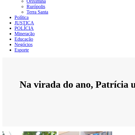
Oriximiná
Rurópolis
Terra Santa
Política
JUSTIÇA
POLÍCIA
Mineração
Educação
Negócios
Esporte
Na virada do ano, Patrícia 