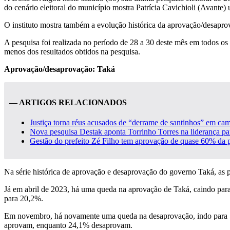
do cenário eleitoral do município mostra Patrícia Cavichioli (Avante)
O instituto mostra também a evolução histórica da aprovação/desap
A pesquisa foi realizada no período de 28 a 30 deste mês em todos os
menos dos resultados obtidos na pesquisa.
Aprovação/desaprovação: Taká
— ARTIGOS RELACIONADOS
Justiça torna réus acusados de “derrame de santinhos” em cam
Nova pesquisa Destak aponta Torrinho Torres na liderança p
Gestão do prefeito Zé Filho tem aprovação de quase 60% da 
Na série histórica de aprovação e desaprovação do governo Taká, a
Já em abril de 2023, há uma queda na aprovação de Taká, caindo par
para 20,2%.
Em novembro, há novamente uma queda na desaprovação, indo para 73
aprovam, enquanto 24,1% desaprovam.