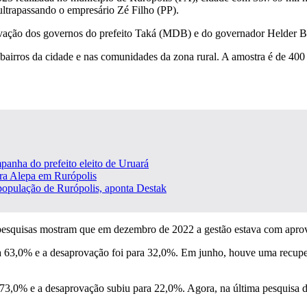
 ultrapassando o empresário Zé Filho (PP).
rovação dos governos do prefeito Taká (MDB) e do governador Helder
 bairros da cidade e nas comunidades da zona rural. A amostra é de 400
panha do prefeito eleito de Uruará
ara Alepa em Rurópolis
população de Rurópolis, aponta Destak
s pesquisas mostram que em dezembro de 2022 a gestão estava com apr
a 63,0% e a desaprovação foi para 32,0%. Em junho, houve uma recupe
,0% e a desaprovação subiu para 22,0%. Agora, na última pesquisa do