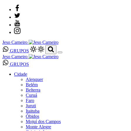
Jeso Carneiro
GRUPOS
Jeso Carneiro
GRUPOS
Cidade
Alenquer
Belém
Belterra
Curuá
Faro
Juruti
Itaituba
Óbidos
Mojuí dos Campos
Monte Alegre