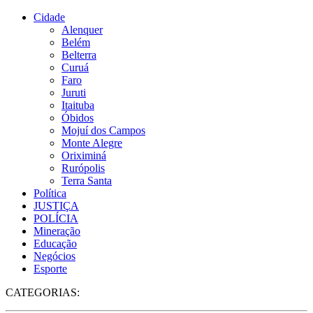
Cidade
Alenquer
Belém
Belterra
Curuá
Faro
Juruti
Itaituba
Óbidos
Mojuí dos Campos
Monte Alegre
Oriximiná
Rurópolis
Terra Santa
Política
JUSTIÇA
POLÍCIA
Mineração
Educação
Negócios
Esporte
CATEGORIAS: