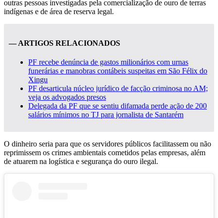
outras pessoas investigadas pela comercialização de ouro de terras
indígenas e de área de reserva legal.
— ARTIGOS RELACIONADOS
PF recebe denúncia de gastos milionários com urnas
funerárias e manobras contábeis suspeitas em São Félix do
Xingu
PF desarticula núcleo jurídico de facção criminosa no AM;
veja os advogados presos
Delegada da PF que se sentiu difamada perde ação de 200
salários mínimos no TJ para jornalista de Santarém
O dinheiro seria para que os servidores públicos facilitassem ou não
reprimissem os crimes ambientais cometidos pelas empresas, além
de atuarem na logística e segurança do ouro ilegal.