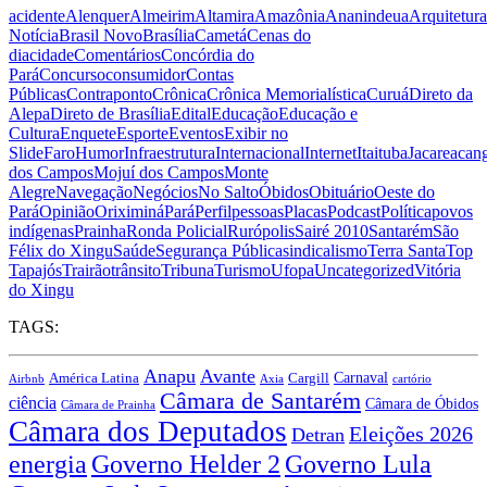
acidente
Alenquer
Almeirim
Altamira
Amazônia
Ananindeua
Arquitetura
Notícia
Brasil Novo
Brasília
Cametá
Cenas do
dia
cidade
Comentários
Concórdia do
Pará
Concurso
consumidor
Contas
Públicas
Contraponto
Crônica
Crônica Memorialística
Curuá
Direto da
Alepa
Direto de Brasília
Edital
Educação
Educação e
Cultura
Enquete
Esporte
Eventos
Exibir no
Slide
Faro
Humor
Infraestrutura
Internacional
Internet
Itaituba
Jacareacan
dos Campos
Mojuí dos Campos
Monte
Alegre
Navegação
Negócios
No Salto
Óbidos
Obituário
Oeste do
Pará
Opinião
Oriximiná
Pará
Perfil
pessoas
Placas
Podcast
Política
povos
indígenas
Prainha
Ronda Policial
Rurópolis
Sairé 2010
Santarém
São
Félix do Xingu
Saúde
Segurança Pública
sindicalismo
Terra Santa
Top
Tapajós
Trairão
trânsito
Tribuna
Turismo
Ufopa
Uncategorized
Vitória
do Xingu
TAGS:
Anapu
Avante
Carnaval
Cargill
América Latina
Airbnb
Axia
cartório
Câmara de Santarém
ciência
Câmara de Óbidos
Câmara de Prainha
Câmara dos Deputados
Eleições 2026
Detran
energia
Governo Lula
Governo Helder 2