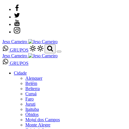
Jeso Carneiro
GRUPOS
Jeso Carneiro
GRUPOS
Cidade
Alenquer
Belém
Belterra
Curuá
Faro
Juruti
Itaituba
Óbidos
Mojuí dos Campos
Monte Alegre