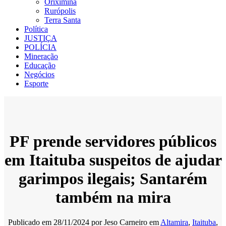
Oriximiná
Rurópolis
Terra Santa
Política
JUSTIÇA
POLÍCIA
Mineração
Educação
Negócios
Esporte
PF prende servidores públicos
em Itaituba suspeitos de ajudar
garimpos ilegais; Santarém
também na mira
Publicado em
28/11/2024
por
Jeso Carneiro
em
Altamira
,
Itaituba
,