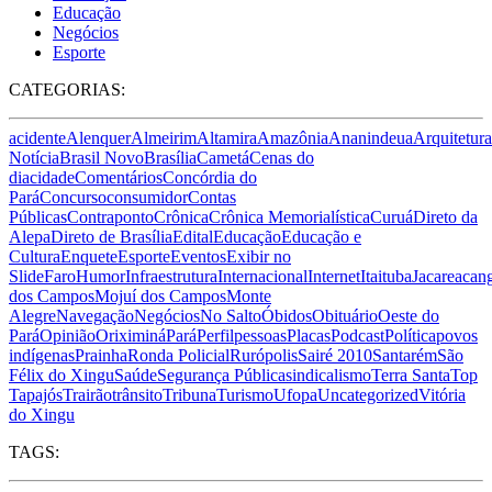
Educação
Negócios
Esporte
CATEGORIAS:
acidente
Alenquer
Almeirim
Altamira
Amazônia
Ananindeua
Arquitetura
Notícia
Brasil Novo
Brasília
Cametá
Cenas do
dia
cidade
Comentários
Concórdia do
Pará
Concurso
consumidor
Contas
Públicas
Contraponto
Crônica
Crônica Memorialística
Curuá
Direto da
Alepa
Direto de Brasília
Edital
Educação
Educação e
Cultura
Enquete
Esporte
Eventos
Exibir no
Slide
Faro
Humor
Infraestrutura
Internacional
Internet
Itaituba
Jacareacan
dos Campos
Mojuí dos Campos
Monte
Alegre
Navegação
Negócios
No Salto
Óbidos
Obituário
Oeste do
Pará
Opinião
Oriximiná
Pará
Perfil
pessoas
Placas
Podcast
Política
povos
indígenas
Prainha
Ronda Policial
Rurópolis
Sairé 2010
Santarém
São
Félix do Xingu
Saúde
Segurança Pública
sindicalismo
Terra Santa
Top
Tapajós
Trairão
trânsito
Tribuna
Turismo
Ufopa
Uncategorized
Vitória
do Xingu
TAGS: