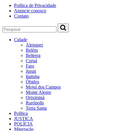
Política de Privacidade
Anuncie conosco
Contato
Cidade
Alenquer
Belém
Belterra
Curuá
Faro
Juruti
Itaituba
Óbidos
Mojuí dos Campos
Monte Alegre
Oriximiná
Rurópolis
Terra Santa
Política
JUSTIÇA
POLÍCIA
Mineração