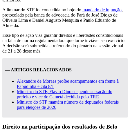
A liminar do STF foi concedida no bojo do
mandado de injunção
,
protocolado pela banca de advocacia do Pará de José Diogo de
Oliveira Lima e Daniel Augusto Mesquita e Paulo Eduardo de
Almeida.
Esse tipo de ação visa garantir direitos e liberdades constitucionais
na falta de norma regulamentadora que torne inviável seu exercício.
A decisão será submetida a referendo do plenário na sessão virtual
de 21 a 28 deste mês.
— ARTIGOS RELACIONADOS
Alexandre de Moraes proíbe acampamentos em frente à
Papudinha e cita 8/1
Ministro do STF, Flávio Dino suspende cassação do
prefeito e vice de Cametá decidida pelo TRE
Ministro do STF mantém número de deputados federais
para eleições de 2026
Direito na participação dos resultados de Belo