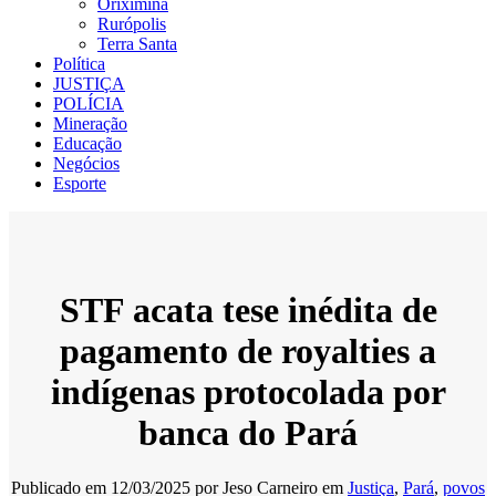
Oriximiná
Rurópolis
Terra Santa
Política
JUSTIÇA
POLÍCIA
Mineração
Educação
Negócios
Esporte
STF acata tese inédita de
pagamento de royalties a
indígenas protocolada por
banca do Pará
Publicado em
12/03/2025
por
Jeso Carneiro
em
Justiça
,
Pará
,
povos