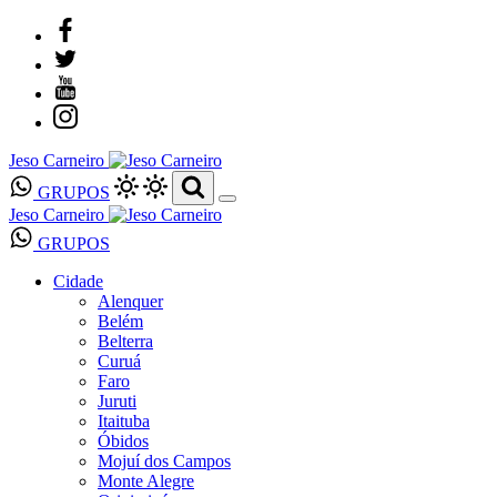
Jeso Carneiro
GRUPOS
Jeso Carneiro
GRUPOS
Cidade
Alenquer
Belém
Belterra
Curuá
Faro
Juruti
Itaituba
Óbidos
Mojuí dos Campos
Monte Alegre