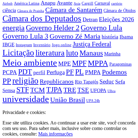
Anapu
Avante
Carnaval
América Latina
Cargill
Airbnb
Axia
cartório
Câmara de Santarém
ciência
Câmara de Óbidos
Câmara de Prainha
Câmara dos Deputados
Eleições 2026
Detran
energia
Governo Lula
Governo Helder 2
Governo Lula 3
Governo Zé Maria
história
Ibama
Justiça Federal
IBGE
Instagram
Jogo online
Inventário
Licitação
literatura
luto
Manaus
Marinha
Meio ambiente
MPPA
MPF
MPE
Paragominas
PDT
PF
PL
Podemos
PCPA
Perfuga
PMPA
perfil
religião
PP
Republicanos
Seduc
Sefa
Rio Tapajós
STF
TJPA
TCM
TRE
TSE
UFOPA
Semsa
Ulbra
universidade
União Brasil
UPA 24h
Privacidade e cookies:
Esse site utiliza cookies. Ao continuar a usar este site, você concorda
com seu uso. Para saber mais, inclusive sobre como controlar os
cookies, consulte:
Mais informações