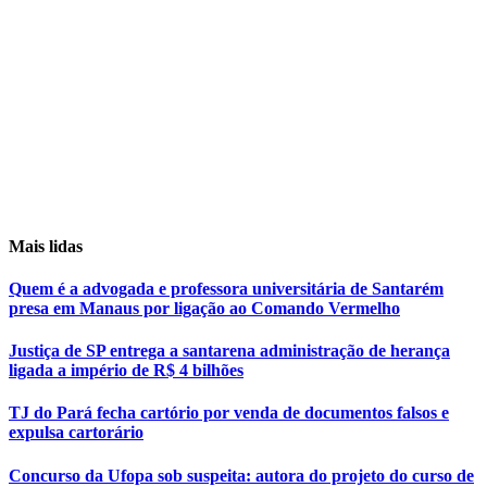
Mais lidas
Quem é a advogada e professora universitária de Santarém
presa em Manaus por ligação ao Comando Vermelho
Justiça de SP entrega a santarena administração de herança
ligada a império de R$ 4 bilhões
TJ do Pará fecha cartório por venda de documentos falsos e
expulsa cartorário
Concurso da Ufopa sob suspeita: autora do projeto do curso de