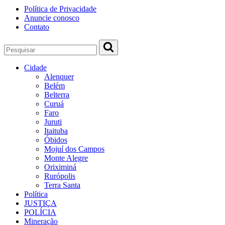
Política de Privacidade
Anuncie conosco
Contato
Cidade
Alenquer
Belém
Belterra
Curuá
Faro
Juruti
Itaituba
Óbidos
Mojuí dos Campos
Monte Alegre
Oriximiná
Rurópolis
Terra Santa
Política
JUSTIÇA
POLÍCIA
Mineração