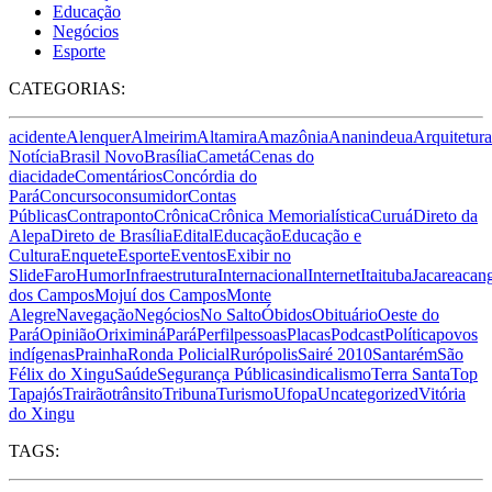
Educação
Negócios
Esporte
CATEGORIAS:
acidente
Alenquer
Almeirim
Altamira
Amazônia
Ananindeua
Arquitetura
Notícia
Brasil Novo
Brasília
Cametá
Cenas do
dia
cidade
Comentários
Concórdia do
Pará
Concurso
consumidor
Contas
Públicas
Contraponto
Crônica
Crônica Memorialística
Curuá
Direto da
Alepa
Direto de Brasília
Edital
Educação
Educação e
Cultura
Enquete
Esporte
Eventos
Exibir no
Slide
Faro
Humor
Infraestrutura
Internacional
Internet
Itaituba
Jacareacan
dos Campos
Mojuí dos Campos
Monte
Alegre
Navegação
Negócios
No Salto
Óbidos
Obituário
Oeste do
Pará
Opinião
Oriximiná
Pará
Perfil
pessoas
Placas
Podcast
Política
povos
indígenas
Prainha
Ronda Policial
Rurópolis
Sairé 2010
Santarém
São
Félix do Xingu
Saúde
Segurança Pública
sindicalismo
Terra Santa
Top
Tapajós
Trairão
trânsito
Tribuna
Turismo
Ufopa
Uncategorized
Vitória
do Xingu
TAGS: