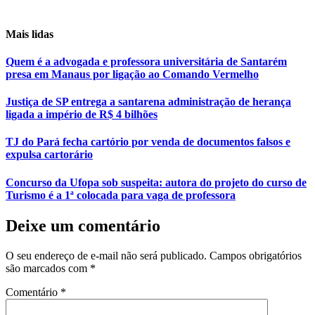
Mais lidas
Quem é a advogada e professora universitária de Santarém
presa em Manaus por ligação ao Comando Vermelho
Justiça de SP entrega a santarena administração de herança
ligada a império de R$ 4 bilhões
TJ do Pará fecha cartório por venda de documentos falsos e
expulsa cartorário
Concurso da Ufopa sob suspeita: autora do projeto do curso de
Turismo é a 1ª colocada para vaga de professora
Deixe um comentário
O seu endereço de e-mail não será publicado.
Campos obrigatórios
são marcados com
*
Comentário
*