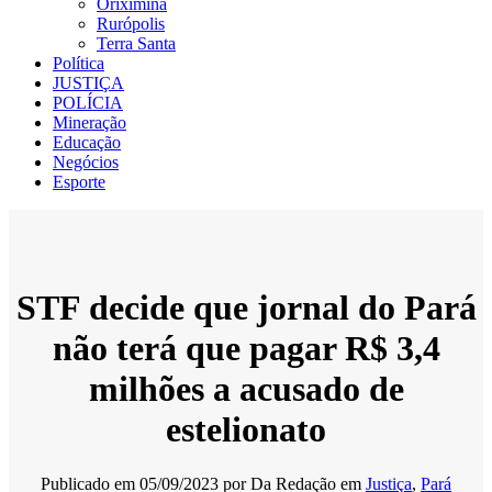
Oriximiná
Rurópolis
Terra Santa
Política
JUSTIÇA
POLÍCIA
Mineração
Educação
Negócios
Esporte
STF decide que jornal do Pará
não terá que pagar R$ 3,4
milhões a acusado de
estelionato
Publicado em
05/09/2023
por
Da Redação
em
Justiça
,
Pará