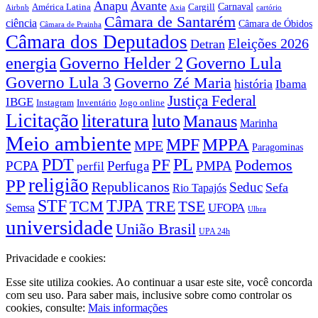
Anapu
Avante
Carnaval
América Latina
Cargill
Airbnb
Axia
cartório
Câmara de Santarém
ciência
Câmara de Óbidos
Câmara de Prainha
Câmara dos Deputados
Eleições 2026
Detran
energia
Governo Lula
Governo Helder 2
Governo Lula 3
Governo Zé Maria
história
Ibama
Justiça Federal
IBGE
Instagram
Jogo online
Inventário
Licitação
literatura
luto
Manaus
Marinha
Meio ambiente
MPPA
MPF
MPE
Paragominas
PDT
PF
PL
Podemos
PCPA
Perfuga
PMPA
perfil
religião
PP
Republicanos
Seduc
Sefa
Rio Tapajós
STF
TJPA
TCM
TRE
TSE
UFOPA
Semsa
Ulbra
universidade
União Brasil
UPA 24h
Privacidade e cookies:
Esse site utiliza cookies. Ao continuar a usar este site, você concorda
com seu uso. Para saber mais, inclusive sobre como controlar os
cookies, consulte:
Mais informações