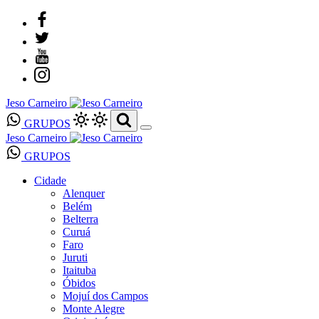
Jeso Carneiro
GRUPOS
Jeso Carneiro
GRUPOS
Cidade
Alenquer
Belém
Belterra
Curuá
Faro
Juruti
Itaituba
Óbidos
Mojuí dos Campos
Monte Alegre