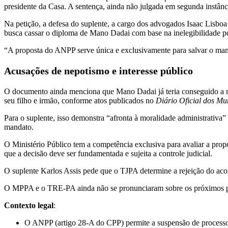
presidente da Casa. A sentença, ainda não julgada em segunda instân
Na petição, a defesa do suplente, a cargo dos advogados Isaac Lisboa
busca cassar o diploma de Mano Dadai com base na inelegibilidade p
“A proposta do ANPP serve única e exclusivamente para salvar o mand
Acusações de nepotismo e interesse público
O documento ainda menciona que Mano Dadai já teria conseguido a n
seu filho e irmão, conforme atos publicados no
Diário Oficial dos Mu
Para o suplente, isso demonstra “afronta à moralidade administrativa
mandato.
O Ministério Público tem a competência exclusiva para avaliar a prop
que a decisão deve ser fundamentada e sujeita a controle judicial.
O suplente Karlos Assis pede que o TJPA determine a rejeição do acor
O MPPA e o TRE-PA ainda não se pronunciaram sobre os próximos p
Contexto legal
:
O ANPP (artigo 28-A do CPP) permite a suspensão de processos