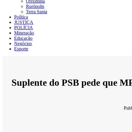
Oriximiná
Rurópolis
Terra Santa
Política
JUSTIÇA
POLÍCIA
Mineração
Educação
Negócios
Esporte
Suplente do PSB pede que MP 
Pub