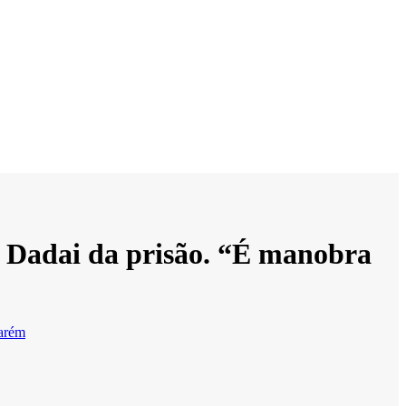
o Dadai da prisão. “É manobra
arém