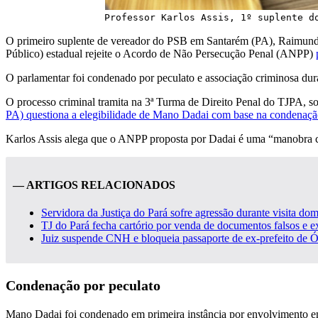
Professor Karlos Assis, 1º suplente d
O primeiro suplente de vereador do PSB em Santarém (PA), Raimundo 
Público) estadual rejeite o Acordo de Não Persecução Penal (ANPP)
O parlamentar foi condenado por peculato e associação criminosa dura
O processo criminal tramita na 3ª Turma de Direito Penal do TJPA, s
PA) questiona a elegibilidade de Mano Dadai com base na condenaç
Karlos Assis alega que o ANPP proposta por Dadai é uma “manobra ca
— ARTIGOS RELACIONADOS
Servidora da Justiça do Pará sofre agressão durante visita do
TJ do Pará fecha cartório por venda de documentos falsos e ex
Juiz suspende CNH e bloqueia passaporte de ex-prefeito de 
Condenação por peculato
Mano Dadai foi condenado em primeira instância por envolvimento 