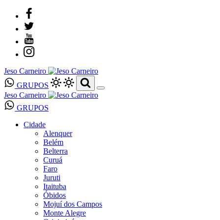
Jeso Carneiro
GRUPOS
Jeso Carneiro
GRUPOS
Cidade
Alenquer
Belém
Belterra
Curuá
Faro
Juruti
Itaituba
Óbidos
Mojuí dos Campos
Monte Alegre