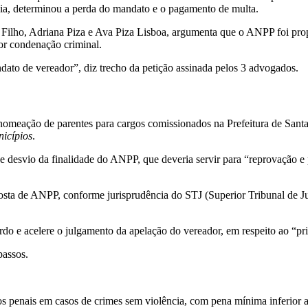
cia, determinou a perda do mandato e o pagamento de multa.
 Filho, Adriana Piza e Ava Piza Lisboa, argumenta que o ANPP foi propo
or condenação criminal.
ato de vereador”, diz trecho da petição assinada pelos 3 advogados.
omeação de parentes para cargos comissionados na Prefeitura de Sant
nicípios
.
” e desvio da finalidade do ANPP, que deveria servir para “reprovação
osta de ANPP, conforme jurisprudência do STJ (Superior Tribunal de Ju
do e acelere o julgamento da apelação do vereador, em respeito ao “pr
assos.
 penais em casos de crimes sem violência, com pena mínima inferior 