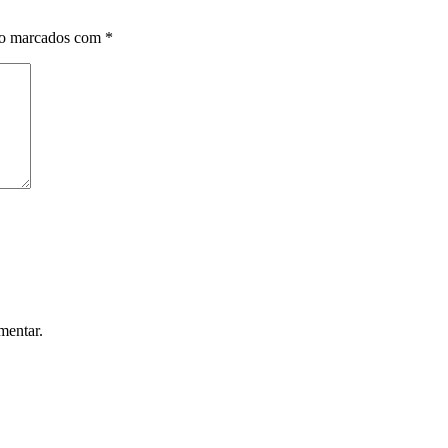
ão marcados com
*
mentar.