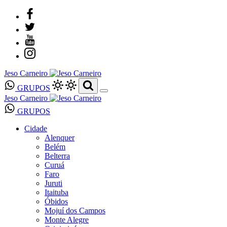
Jeso Carneiro
GRUPOS
Jeso Carneiro
GRUPOS
Cidade
Alenquer
Belém
Belterra
Curuá
Faro
Juruti
Itaituba
Óbidos
Mojuí dos Campos
Monte Alegre