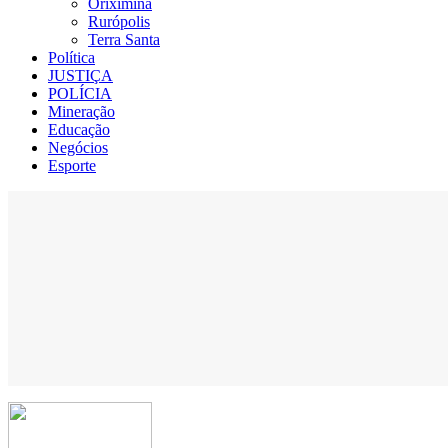
Oriximiná
Rurópolis
Terra Santa
Política
JUSTIÇA
POLÍCIA
Mineração
Educação
Negócios
Esporte