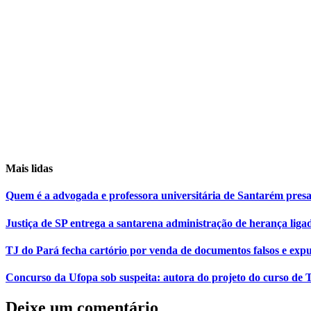
Mais lidas
Quem é a advogada e professora universitária de Santarém pr
Justiça de SP entrega a santarena administração de herança liga
TJ do Pará fecha cartório por venda de documentos falsos e expu
Concurso da Ufopa sob suspeita: autora do projeto do curso de T
Deixe um comentário