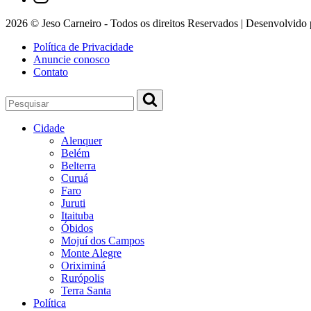
2026 © Jeso Carneiro - Todos os direitos Reservados | Desenvolvido
Política de Privacidade
Anuncie conosco
Contato
Cidade
Alenquer
Belém
Belterra
Curuá
Faro
Juruti
Itaituba
Óbidos
Mojuí dos Campos
Monte Alegre
Oriximiná
Rurópolis
Terra Santa
Política