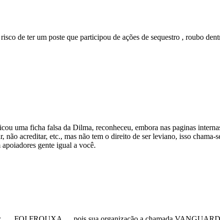
sco de ter um poste que participou de ações de sequestro , roubo dentr
icou uma ficha falsa da Dilma, reconheceu, embora nas paginas internas
r, não acreditar, etc., mas não tem o direito de ser leviano, isso cham
 apoiadores gente igual a você.
ou fez pior …. FOI FROUXA … pois sua organização a chamada VAN