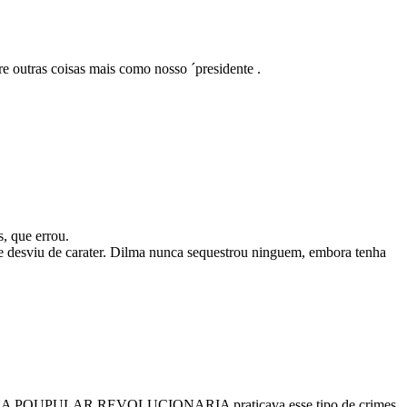
e outras coisas mais como nosso ´presidente .
, que errou.
a-se desviu de carater. Dilma nunca sequestrou ninguem, embora tenha
GUARDA POUPULAR REVOLUCIONARIA praticava esse tipo de crimes