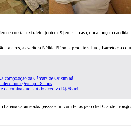
ereceu nesta sexta-feira [ontem, 9] em sua casa, um almoço à candidat
o Tavares, a escritora Nélida Piñon, a produtora Lucy Barreto e a colun
ova composição da Câmara de Oriximiná
 deixa inelegível por 8 anos
a e determina que partido devolva R$ 58 mil
om banana caramelada, passas e urucum feitos pelo chef Claude Troisgo