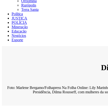
Oriximiná
Rurópolis
Terra Santa
Política
JUSTIÇA
POLÍCIA
Mineração
Educação
Negócios
Esporte
D
Foto: Marlene Bergamo/Folhapress Na Folha Online: Lily Marinho,
Presidência, Dilma Rousseff, com mulheres da soc