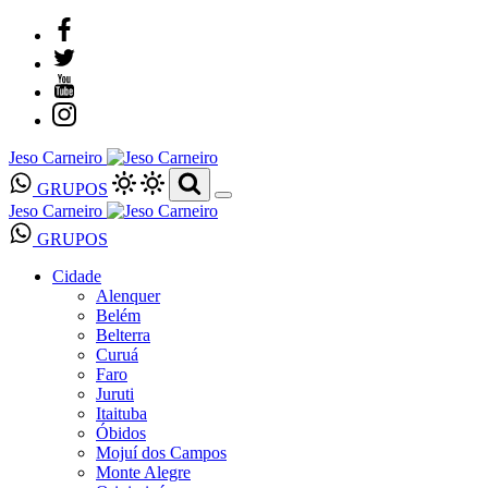
Jeso Carneiro
GRUPOS
Jeso Carneiro
GRUPOS
Cidade
Alenquer
Belém
Belterra
Curuá
Faro
Juruti
Itaituba
Óbidos
Mojuí dos Campos
Monte Alegre