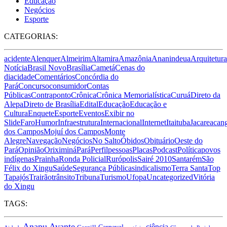
Educação
Negócios
Esporte
CATEGORIAS:
acidente
Alenquer
Almeirim
Altamira
Amazônia
Ananindeua
Arquitetura
Notícia
Brasil Novo
Brasília
Cametá
Cenas do
dia
cidade
Comentários
Concórdia do
Pará
Concurso
consumidor
Contas
Públicas
Contraponto
Crônica
Crônica Memorialística
Curuá
Direto da
Alepa
Direto de Brasília
Edital
Educação
Educação e
Cultura
Enquete
Esporte
Eventos
Exibir no
Slide
Faro
Humor
Infraestrutura
Internacional
Internet
Itaituba
Jacareacan
dos Campos
Mojuí dos Campos
Monte
Alegre
Navegação
Negócios
No Salto
Óbidos
Obituário
Oeste do
Pará
Opinião
Oriximiná
Pará
Perfil
pessoas
Placas
Podcast
Política
povos
indígenas
Prainha
Ronda Policial
Rurópolis
Sairé 2010
Santarém
São
Félix do Xingu
Saúde
Segurança Pública
sindicalismo
Terra Santa
Top
Tapajós
Trairão
trânsito
Tribuna
Turismo
Ufopa
Uncategorized
Vitória
do Xingu
TAGS:
Anapu
Avante
ciência
Carnaval