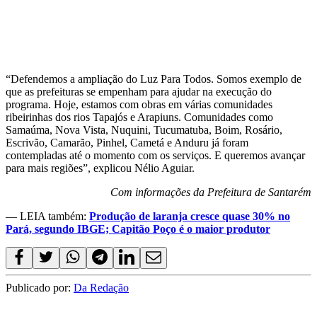
“Defendemos a ampliação do Luz Para Todos. Somos exemplo de
que as prefeituras se empenham para ajudar na execução do
programa. Hoje, estamos com obras em várias comunidades
ribeirinhas dos rios Tapajós e Arapiuns. Comunidades como
Samaúma, Nova Vista, Nuquini, Tucumatuba, Boim, Rosário,
Escrivão, Camarão, Pinhel, Cametá e Anduru já foram
contempladas até o momento com os serviços. E queremos avançar
para mais regiões”, explicou Nélio Aguiar.
Com informações da Prefeitura de Santarém
— LEIA também:
Produção de laranja cresce quase 30% no
Pará, segundo IBGE; Capitão Poço é o maior produtor
Publicado por:
Da Redação