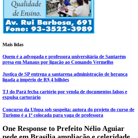
Mais lidas
Quem é a advogada e professora universitária de Santarém
presa em Manaus por ligação ao Comando Vermelho
Justiça de SP entrega a santarena administração de herança
ligada a império de R$ 4 bilhões
TJ do Pará fecha cartório por venda de documentos falsos e
expulsa cartorário
Concurso da Ufopa sob suspeita: autora do projeto do curso de
Turismo é a 1ª colocada para vaga de professora
One Response to Prefeito Nélio Aguiar
pede em Brasília ampliação e celeridade