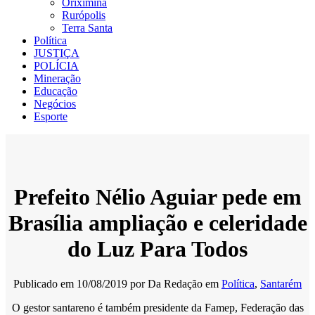
Oriximiná
Rurópolis
Terra Santa
Política
JUSTIÇA
POLÍCIA
Mineração
Educação
Negócios
Esporte
Prefeito Nélio Aguiar pede em
Brasília ampliação e celeridade
do Luz Para Todos
Publicado em
10/08/2019
por
Da Redação
em
Política
,
Santarém
O gestor santareno é também presidente da Famep, Federação das