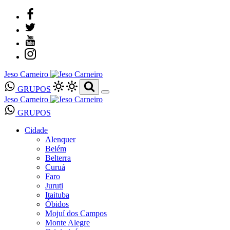
Jeso Carneiro
GRUPOS
Jeso Carneiro
GRUPOS
Cidade
Alenquer
Belém
Belterra
Curuá
Faro
Juruti
Itaituba
Óbidos
Mojuí dos Campos
Monte Alegre