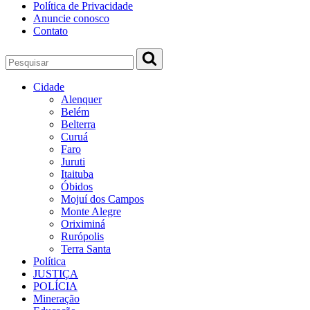
Política de Privacidade
Anuncie conosco
Contato
Cidade
Alenquer
Belém
Belterra
Curuá
Faro
Juruti
Itaituba
Óbidos
Mojuí dos Campos
Monte Alegre
Oriximiná
Rurópolis
Terra Santa
Política
JUSTIÇA
POLÍCIA
Mineração