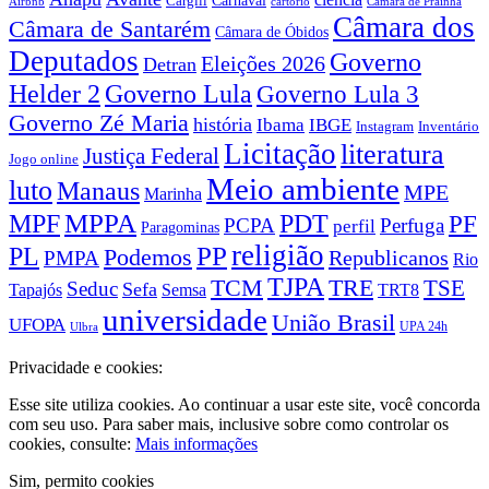
Cargill
Airbnb
cartório
Câmara de Prainha
Câmara dos
Câmara de Santarém
Câmara de Óbidos
Deputados
Governo
Eleições 2026
Detran
Governo Lula
Helder 2
Governo Lula 3
Governo Zé Maria
história
Ibama
IBGE
Instagram
Inventário
Licitação
literatura
Justiça Federal
Jogo online
Meio ambiente
luto
Manaus
MPE
Marinha
MPPA
MPF
PDT
PF
PCPA
Perfuga
perfil
Paragominas
religião
PP
PL
Podemos
Republicanos
PMPA
Rio
TJPA
TCM
TRE
TSE
Seduc
Sefa
TRT8
Tapajós
Semsa
universidade
União Brasil
UFOPA
UPA 24h
Ulbra
Privacidade e cookies:
Esse site utiliza cookies. Ao continuar a usar este site, você concorda
com seu uso. Para saber mais, inclusive sobre como controlar os
cookies, consulte:
Mais informações
Sim, permito cookies