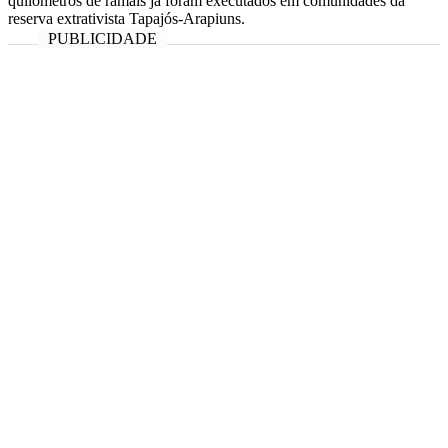
quilômetros de ramais já foram executados em comunidades da
reserva extrativista Tapajós-Arapiuns.