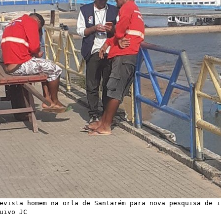
evista homem na orla de Santarém para nova pesquisa de i
uivo JC