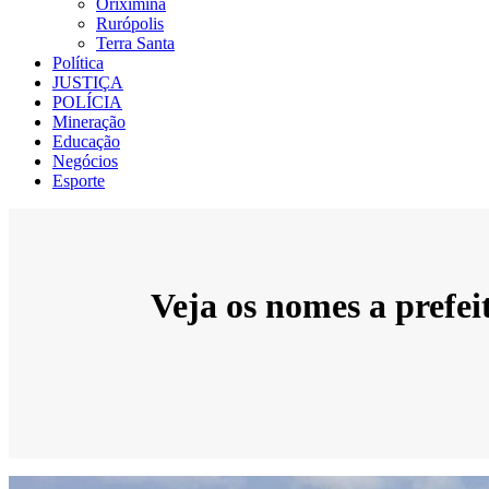
Oriximiná
Rurópolis
Terra Santa
Política
JUSTIÇA
POLÍCIA
Mineração
Educação
Negócios
Esporte
Veja os nomes a prefei