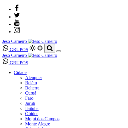
Jeso Carneiro
GRUPOS
Jeso Carneiro
GRUPOS
Cidade
Alenquer
Belém
Belterra
Curuá
Faro
Juruti
Itaituba
Óbidos
Mojuí dos Campos
Monte Alegre