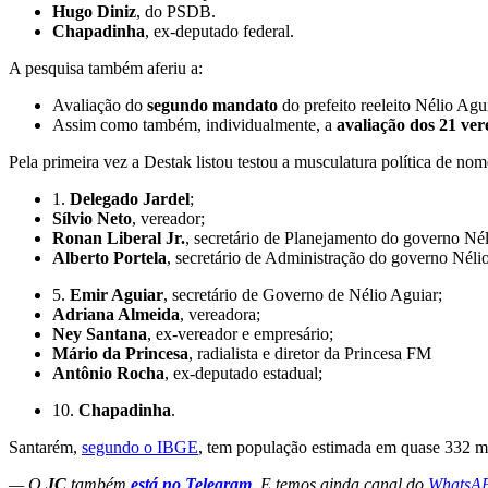
Hugo Diniz
, do PSDB.
Chapadinha
, ex-deputado federal.
A pesquisa também aferiu a:
Avaliação do
segundo mandato
do prefeito reeleito Nélio Ag
Assim como também, individualmente, a
avaliação dos 21 ve
Pela primeira vez a Destak listou testou a musculatura política de n
1.
Delegado Jardel
;
Sílvio Neto
, vereador;
Ronan Liberal Jr.
, secretário de Planejamento do governo Nél
Alberto Portela
, secretário de Administração do governo Néli
5.
Emir Aguiar
, secretário de Governo de Nélio Aguiar;
Adriana Almeida
, vereadora;
Ney Santana
, ex-vereador e empresário;
Mário da Princesa
, radialista e diretor da Princesa FM
Antônio Rocha
, ex-deputado estadual;
10.
Chapadinha
.
Santarém,
segundo o IBGE
, tem população estimada em quase 332 mil
— O
JC
também
está no Telegram
. E temos ainda canal do
WhatsA