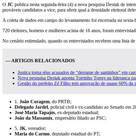
O
JC
publica nesta segunda-feira (4) a nova pesquisa Destak de inten
prováveis candidatos a vice, para aferir qual a densidade eleitoral dele
A coleta de dados em campo do levantamento foi encerrada na sexta-fei
720 eleitores, homens e mulheres acima de 16 anos, foram entrevistado
No cenário estimulado, quando os entrevistados recebem uma lista de 
— ARTIGOS RELACIONADOS
Justiça torna réus acusados de “derrame de santinhos” em cam
Nova pesquisa Destak aponta Torrinho Torres na liderança p
Gestão do prefeito Zé Filho tem aprovação de quase 60% da 
1.
João Coragem
, do PRTB;
Delegado Jardel
, policial civil e ex-candidato ao Senado em 2
José Maria Tapajós
, ex-deputado estadual;
João da Massamix
, empresário filiado ao PSC;
5.
JK
, vereador;
Maria do Carmo
, deputado estadual do PT;