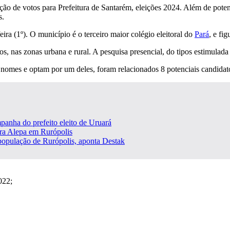
ção de votos para Prefeitura de Santarém, eleições 2024. Além de potenc
s.
ra (1º). O município é o terceiro maior colégio eleitoral do
Pará
, e fi
s, nas zonas urbana e rural. A pesquisa presencial, do tipos estimulada
nomes e optam por um deles, foram relacionados 8 potenciais candidato
panha do prefeito eleito de Uruará
ara Alepa em Rurópolis
população de Rurópolis, aponta Destak
022;