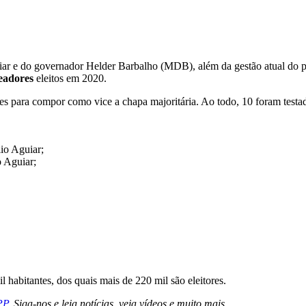
uiar e do governador Helder Barbalho (MDB), além da gestão atual do p
readores
eleitos em 2020.
omes para compor como vice a chapa majoritária. Ao todo, 10 foram test
io Aguiar;
o Aguiar;
 habitantes, dos quais mais de 220 mil são eleitores.
PP
. Siga-nos e leia notícias, veja vídeos e muito mais.