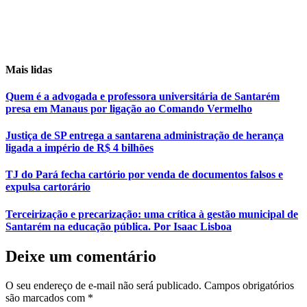
Mais lidas
Quem é a advogada e professora universitária de Santarém
presa em Manaus por ligação ao Comando Vermelho
Justiça de SP entrega a santarena administração de herança
ligada a império de R$ 4 bilhões
TJ do Pará fecha cartório por venda de documentos falsos e
expulsa cartorário
Terceirização e precarização: uma crítica à gestão municipal de
Santarém na educação pública. Por Isaac Lisboa
Deixe um comentário
O seu endereço de e-mail não será publicado.
Campos obrigatórios
são marcados com
*