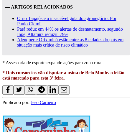
— ARTIGOS RELACIONADOS
O rio Tapajós e a insaciável gula do agronegócio. Por
Paulo Cidmil
Pará reduz em 44% os alertas de desmatamento, segundo
Inpe; Altamira reduziu 79%
Alenquer e Oriximiná estão entre as 8 cidades do país em
situação mais crítica de risco climático
* Assessoria de esporte expande ações para zona rural.
* Dois consórcios vão disputar a usina de Belo Monte. o leilão
está marcado para esta 3ª feira.
Publicado por:
Jeso Carneiro