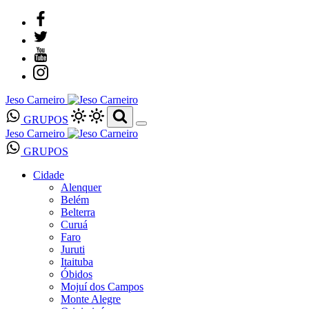
Jeso Carneiro
GRUPOS
Jeso Carneiro
GRUPOS
Cidade
Alenquer
Belém
Belterra
Curuá
Faro
Juruti
Itaituba
Óbidos
Mojuí dos Campos
Monte Alegre