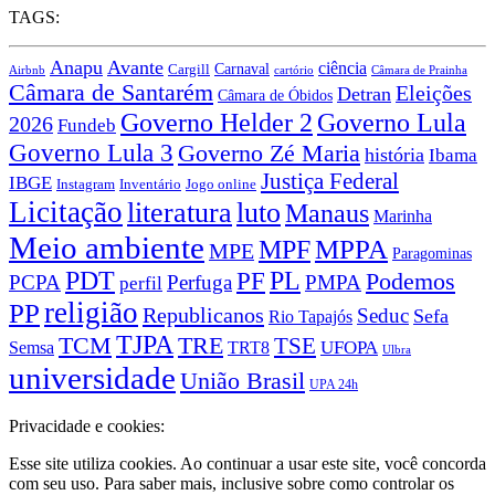
TAGS:
Anapu
Avante
ciência
Carnaval
Cargill
Airbnb
cartório
Câmara de Prainha
Câmara de Santarém
Eleições
Detran
Câmara de Óbidos
Governo Lula
Governo Helder 2
2026
Fundeb
Governo Lula 3
Governo Zé Maria
história
Ibama
Justiça Federal
IBGE
Instagram
Jogo online
Inventário
Licitação
literatura
luto
Manaus
Marinha
Meio ambiente
MPPA
MPF
MPE
Paragominas
PDT
PF
PL
Podemos
PCPA
Perfuga
PMPA
perfil
religião
PP
Republicanos
Seduc
Sefa
Rio Tapajós
TJPA
TCM
TRE
TSE
TRT8
UFOPA
Semsa
Ulbra
universidade
União Brasil
UPA 24h
Privacidade e cookies:
Esse site utiliza cookies. Ao continuar a usar este site, você concorda
com seu uso. Para saber mais, inclusive sobre como controlar os