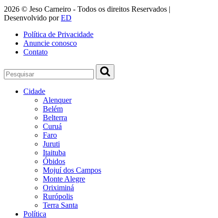
2026 © Jeso Carneiro - Todos os direitos Reservados |
Desenvolvido por
ED
Política de Privacidade
Anuncie conosco
Contato
Cidade
Alenquer
Belém
Belterra
Curuá
Faro
Juruti
Itaituba
Óbidos
Mojuí dos Campos
Monte Alegre
Oriximiná
Rurópolis
Terra Santa
Política