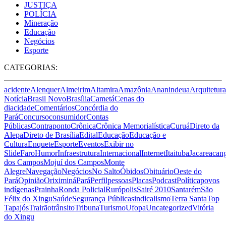
JUSTIÇA
POLÍCIA
Mineração
Educação
Negócios
Esporte
CATEGORIAS:
acidente
Alenquer
Almeirim
Altamira
Amazônia
Ananindeua
Arquitetura
Notícia
Brasil Novo
Brasília
Cametá
Cenas do
dia
cidade
Comentários
Concórdia do
Pará
Concurso
consumidor
Contas
Públicas
Contraponto
Crônica
Crônica Memorialística
Curuá
Direto da
Alepa
Direto de Brasília
Edital
Educação
Educação e
Cultura
Enquete
Esporte
Eventos
Exibir no
Slide
Faro
Humor
Infraestrutura
Internacional
Internet
Itaituba
Jacareacan
dos Campos
Mojuí dos Campos
Monte
Alegre
Navegação
Negócios
No Salto
Óbidos
Obituário
Oeste do
Pará
Opinião
Oriximiná
Pará
Perfil
pessoas
Placas
Podcast
Política
povos
indígenas
Prainha
Ronda Policial
Rurópolis
Sairé 2010
Santarém
São
Félix do Xingu
Saúde
Segurança Pública
sindicalismo
Terra Santa
Top
Tapajós
Trairão
trânsito
Tribuna
Turismo
Ufopa
Uncategorized
Vitória
do Xingu