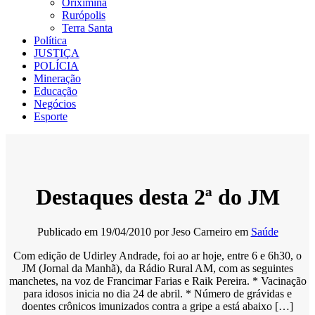
Oriximiná
Rurópolis
Terra Santa
Política
JUSTIÇA
POLÍCIA
Mineração
Educação
Negócios
Esporte
Destaques desta 2ª do JM
Publicado em
19/04/2010
por
Jeso Carneiro
em
Saúde
Com edição de Udirley Andrade, foi ao ar hoje, entre 6 e 6h30, o
JM (Jornal da Manhã), da Rádio Rural AM, com as seguintes
manchetes, na voz de Francimar Farias e Raik Pereira. * Vacinação
para idosos inicia no dia 24 de abril. * Número de grávidas e
doentes crônicos imunizados contra a gripe a está abaixo […]