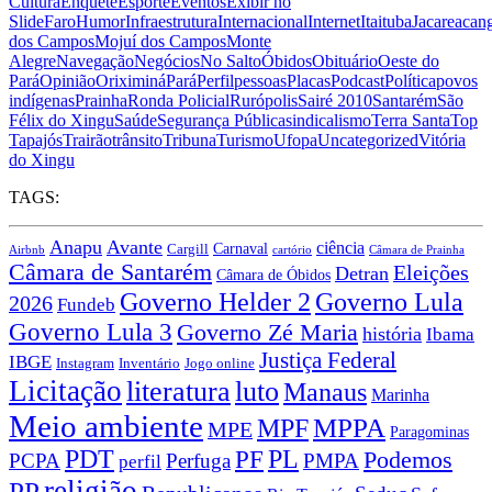
Cultura
Enquete
Esporte
Eventos
Exibir no
Slide
Faro
Humor
Infraestrutura
Internacional
Internet
Itaituba
Jacareacan
dos Campos
Mojuí dos Campos
Monte
Alegre
Navegação
Negócios
No Salto
Óbidos
Obituário
Oeste do
Pará
Opinião
Oriximiná
Pará
Perfil
pessoas
Placas
Podcast
Política
povos
indígenas
Prainha
Ronda Policial
Rurópolis
Sairé 2010
Santarém
São
Félix do Xingu
Saúde
Segurança Pública
sindicalismo
Terra Santa
Top
Tapajós
Trairão
trânsito
Tribuna
Turismo
Ufopa
Uncategorized
Vitória
do Xingu
TAGS:
Anapu
Avante
ciência
Carnaval
Cargill
Airbnb
cartório
Câmara de Prainha
Câmara de Santarém
Eleições
Detran
Câmara de Óbidos
Governo Lula
Governo Helder 2
2026
Fundeb
Governo Lula 3
Governo Zé Maria
história
Ibama
Justiça Federal
IBGE
Instagram
Jogo online
Inventário
Licitação
literatura
luto
Manaus
Marinha
Meio ambiente
MPPA
MPF
MPE
Paragominas
PDT
PF
PL
Podemos
PCPA
Perfuga
PMPA
perfil
religião
PP