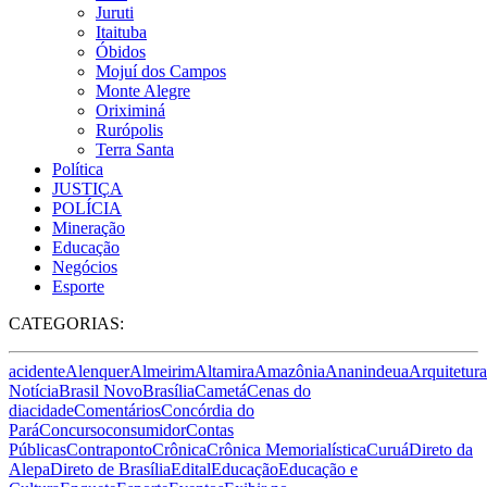
Juruti
Itaituba
Óbidos
Mojuí dos Campos
Monte Alegre
Oriximiná
Rurópolis
Terra Santa
Política
JUSTIÇA
POLÍCIA
Mineração
Educação
Negócios
Esporte
CATEGORIAS:
acidente
Alenquer
Almeirim
Altamira
Amazônia
Ananindeua
Arquitetura
Notícia
Brasil Novo
Brasília
Cametá
Cenas do
dia
cidade
Comentários
Concórdia do
Pará
Concurso
consumidor
Contas
Públicas
Contraponto
Crônica
Crônica Memorialística
Curuá
Direto da
Alepa
Direto de Brasília
Edital
Educação
Educação e