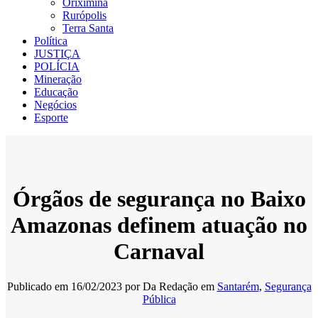
Oriximiná
Rurópolis
Terra Santa
Política
JUSTIÇA
POLÍCIA
Mineração
Educação
Negócios
Esporte
Órgãos de segurança no Baixo
Amazonas definem atuação no
Carnaval
Publicado em
16/02/2023
por
Da Redação
em
Santarém
,
Segurança
Pública