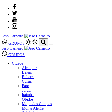
Jeso Carneiro
GRUPOS
Jeso Carneiro
GRUPOS
Cidade
Alenquer
Belém
Belterra
Curuá
Faro
Juruti
Itaituba
Óbidos
Mojuí dos Campos
Monte Alegre