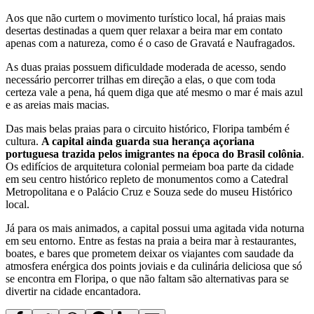
Aos que não curtem o movimento turístico local, há praias mais
desertas destinadas a quem quer relaxar a beira mar em contato
apenas com a natureza, como é o caso de Gravatá e Naufragados.
As duas praias possuem dificuldade moderada de acesso, sendo
necessário percorrer trilhas em direção a elas, o que com toda
certeza vale a pena, há quem diga que até mesmo o mar é mais azul
e as areias mais macias.
Das mais belas praias para o circuito histórico, Floripa também é
cultura.
A capital ainda guarda sua herança açoriana
portuguesa trazida pelos imigrantes na época do Brasil colônia
.
Os edifícios de arquitetura colonial permeiam boa parte da cidade
em seu centro histórico repleto de monumentos como a Catedral
Metropolitana e o Palácio Cruz e Souza sede do museu Histórico
local.
Já para os mais animados, a capital possui uma agitada vida noturna
em seu entorno. Entre as festas na praia a beira mar à restaurantes,
boates, e bares que prometem deixar os viajantes com saudade da
atmosfera enérgica dos points joviais e da culinária deliciosa que só
se encontra em Floripa, o que não faltam são alternativas para se
divertir na cidade encantadora.