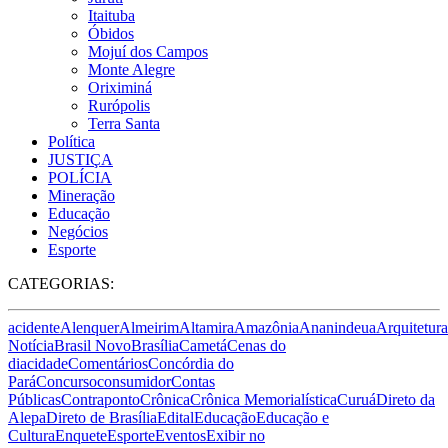
Itaituba
Óbidos
Mojuí dos Campos
Monte Alegre
Oriximiná
Rurópolis
Terra Santa
Política
JUSTIÇA
POLÍCIA
Mineração
Educação
Negócios
Esporte
CATEGORIAS:
acidente
Alenquer
Almeirim
Altamira
Amazônia
Ananindeua
Arquitetura
Notícia
Brasil Novo
Brasília
Cametá
Cenas do
dia
cidade
Comentários
Concórdia do
Pará
Concurso
consumidor
Contas
Públicas
Contraponto
Crônica
Crônica Memorialística
Curuá
Direto da
Alepa
Direto de Brasília
Edital
Educação
Educação e
Cultura
Enquete
Esporte
Eventos
Exibir no