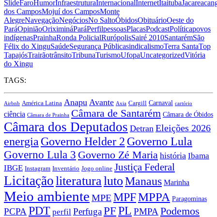
Slide
Faro
Humor
Infraestrutura
Internacional
Internet
Itaituba
Jacareacan
dos Campos
Mojuí dos Campos
Monte
Alegre
Navegação
Negócios
No Salto
Óbidos
Obituário
Oeste do
Pará
Opinião
Oriximiná
Pará
Perfil
pessoas
Placas
Podcast
Política
povos
indígenas
Prainha
Ronda Policial
Rurópolis
Sairé 2010
Santarém
São
Félix do Xingu
Saúde
Segurança Pública
sindicalismo
Terra Santa
Top
Tapajós
Trairão
trânsito
Tribuna
Turismo
Ufopa
Uncategorized
Vitória
do Xingu
TAGS:
Anapu
Avante
Carnaval
América Latina
Cargill
Airbnb
Axia
cartório
Câmara de Santarém
ciência
Câmara de Óbidos
Câmara de Prainha
Câmara dos Deputados
Eleições 2026
Detran
energia
Governo Lula
Governo Helder 2
Governo Lula 3
Governo Zé Maria
história
Ibama
Justiça Federal
IBGE
Instagram
Jogo online
Inventário
Licitação
literatura
luto
Manaus
Marinha
Meio ambiente
MPPA
MPF
MPE
Paragominas
PDT
PF
PL
Podemos
PCPA
Perfuga
PMPA
perfil