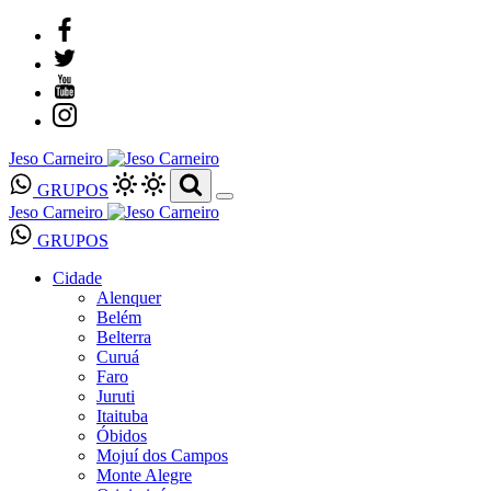
Jeso Carneiro
GRUPOS
Jeso Carneiro
GRUPOS
Cidade
Alenquer
Belém
Belterra
Curuá
Faro
Juruti
Itaituba
Óbidos
Mojuí dos Campos
Monte Alegre