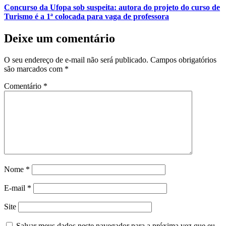
Concurso da Ufopa sob suspeita: autora do projeto do curso de
Turismo é a 1ª colocada para vaga de professora
Deixe um comentário
O seu endereço de e-mail não será publicado.
Campos obrigatórios
são marcados com
*
Comentário
*
Nome
*
E-mail
*
Site
Salvar meus dados neste navegador para a próxima vez que eu