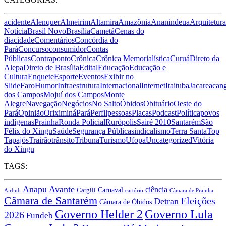
acidente
Alenquer
Almeirim
Altamira
Amazônia
Ananindeua
Arquitetura
Notícia
Brasil Novo
Brasília
Cametá
Cenas do
dia
cidade
Comentários
Concórdia do
Pará
Concurso
consumidor
Contas
Públicas
Contraponto
Crônica
Crônica Memorialística
Curuá
Direto da
Alepa
Direto de Brasília
Edital
Educação
Educação e
Cultura
Enquete
Esporte
Eventos
Exibir no
Slide
Faro
Humor
Infraestrutura
Internacional
Internet
Itaituba
Jacareacan
dos Campos
Mojuí dos Campos
Monte
Alegre
Navegação
Negócios
No Salto
Óbidos
Obituário
Oeste do
Pará
Opinião
Oriximiná
Pará
Perfil
pessoas
Placas
Podcast
Política
povos
indígenas
Prainha
Ronda Policial
Rurópolis
Sairé 2010
Santarém
São
Félix do Xingu
Saúde
Segurança Pública
sindicalismo
Terra Santa
Top
Tapajós
Trairão
trânsito
Tribuna
Turismo
Ufopa
Uncategorized
Vitória
do Xingu
TAGS:
Anapu
Avante
ciência
Carnaval
Cargill
Airbnb
cartório
Câmara de Prainha
Câmara de Santarém
Eleições
Detran
Câmara de Óbidos
Governo Lula
Governo Helder 2
2026
Fundeb