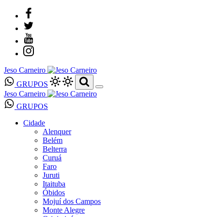
Jeso Carneiro
GRUPOS
Jeso Carneiro
GRUPOS
Cidade
Alenquer
Belém
Belterra
Curuá
Faro
Juruti
Itaituba
Óbidos
Mojuí dos Campos
Monte Alegre