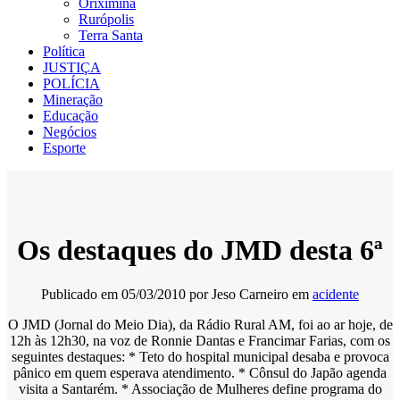
Oriximiná
Rurópolis
Terra Santa
Política
JUSTIÇA
POLÍCIA
Mineração
Educação
Negócios
Esporte
Os destaques do JMD desta 6ª
Publicado em
05/03/2010
por
Jeso Carneiro
em
acidente
O JMD (Jornal do Meio Dia), da Rádio Rural AM, foi ao ar hoje, de
12h às 12h30, na voz de Ronnie Dantas e Francimar Farias, com os
seguintes destaques: * Teto do hospital municipal desaba e provoca
pânico em quem esperava atendimento. * Cônsul do Japão agenda
visita a Santarém. * Associação de Mulheres define programa do