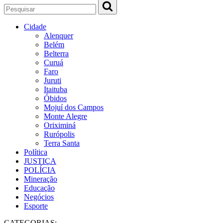
Cidade
Alenquer
Belém
Belterra
Curuá
Faro
Juruti
Itaituba
Óbidos
Mojuí dos Campos
Monte Alegre
Oriximiná
Rurópolis
Terra Santa
Política
JUSTIÇA
POLÍCIA
Mineração
Educação
Negócios
Esporte
CATEGORIAS: