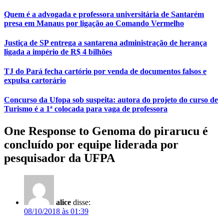
Quem é a advogada e professora universitária de Santarém
presa em Manaus por ligação ao Comando Vermelho
Justiça de SP entrega a santarena administração de herança
ligada a império de R$ 4 bilhões
TJ do Pará fecha cartório por venda de documentos falsos e
expulsa cartorário
Concurso da Ufopa sob suspeita: autora do projeto do curso de
Turismo é a 1ª colocada para vaga de professora
One Response to Genoma do pirarucu é
concluído por equipe liderada por
pesquisador da UFPA
alice
disse:
08/10/2018 às 01:39