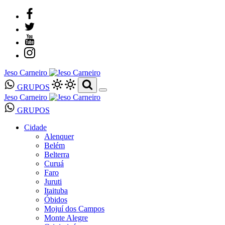
Jeso Carneiro
GRUPOS
Jeso Carneiro
GRUPOS
Cidade
Alenquer
Belém
Belterra
Curuá
Faro
Juruti
Itaituba
Óbidos
Mojuí dos Campos
Monte Alegre