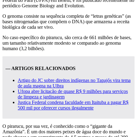
Federal do Pará (UFPA) em Belém, e foi publicado recentemente no
periódico Genome Biology and Evolution.
O genoma consiste na sequência completa de “letras genéticas” (as
bases nitrogenadas que compõem o DNA) que armazena a receita
biológica de cada ser vivo.
No caso específico do pirarucu, são cerca de 661 milhões de bases,
um tamanho relativamente modesto se comparado ao genoma
humano (3,2 bilhões).
— ARTIGOS RELACIONADOS
Artigo do JC sobre direitos indígenas no Tapajós vira tema
de aula magna na Ulbra
Ufopa abre licitação de quase R$ 9 milhões para serviços
de limpeza e jardinagem
Justiça Federal condena faculdade em Itaituba a pagar R$
500 mil por oferecer cursos ilegalmente
O pirarucu, por sua vez, é conhecido como o “gigante da
Amazônia”. É um dos maiores peixes de água doce do mundo e