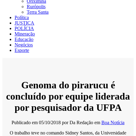
Oriximiná
Rurópolis
Terra Santa
Política
JUSTIÇA
POLÍCIA
Mineração
Educação
Negócios
Esporte
Genoma do pirarucu é
concluído por equipe liderada
por pesquisador da UFPA
Publicado em
05/10/2018
por
Da Redação
em
Boa Notícia
O trabalho teve no comando Sidney Santos, da Universidade