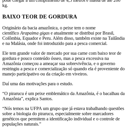
pode chegar a um comprimento de 4,5 metros e massa de até 200
kg.
BAIXO TEOR DE GORDURA
Originário da bacia amazônica, o peixe tem o nome
científico
Arapaima gigas
e atualmente se distribui por Brasil,
Colômbia, Equador e Peru. Além disso, também existe na Tailândia
e na Malásia, onde foi introduzido para a pesca comercial.
Ele tem grande valor de mercado por sua carne com baixo teor de
gordura e pouco conteúdo ósseo, mas a pesca excessiva na
Amazônia começou a ameaçar sua sobrevivência, e o governo
restringiu a pesca e comercialização só quando ela é proveniente do
manejo participativo ou da criação em viveiros.
Daí uma das motivações para o estudo.
“O pirarucu é um peixe emblemático da Amazônia, é o bacalhau da
Amazônia”, explica Santos.
“Nós temos na UFPA um grupo que já estava trabalhando questões
sobre a biologia do pirarucu, especialmente sobre marcadores
genéticos que permitem a identificação individual e o controle de
populações naturais.”