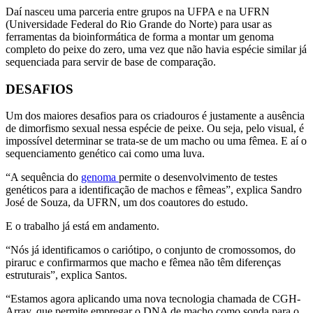
Daí nasceu uma parceria entre grupos na UFPA e na UFRN
(Universidade Federal do Rio Grande do Norte) para usar as
ferramentas da bioinformática de forma a montar um genoma
completo do peixe do zero, uma vez que não havia espécie similar já
sequenciada para servir de base de comparação.
DESAFIOS
Um dos maiores desafios para os criadouros é justamente a ausência
de dimorfismo sexual nessa espécie de peixe. Ou seja, pelo visual, é
impossível determinar se trata-se de um macho ou uma fêmea. E aí o
sequenciamento genético cai como uma luva.
“A sequência do
genoma
permite o desenvolvimento de testes
genéticos para a identificação de machos e fêmeas”, explica Sandro
José de Souza, da UFRN, um dos coautores do estudo.
E o trabalho já está em andamento.
“Nós já identificamos o cariótipo, o conjunto de cromossomos, do
piraruc e confirmarmos que macho e fêmea não têm diferenças
estruturais”, explica Santos.
“Estamos agora aplicando uma nova tecnologia chamada de CGH-
Array, que permite empregar o DNA de macho como sonda para o