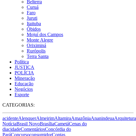
Belterra
Curuá
Faro
Juruti
Itaituba
Óbidos
Mojuí dos Campos
Monte Alegre
Oriximiná
Rurópolis
Terra Santa
Política
JUSTIÇA
POLÍCIA
Mineração
Educação
Negócios
Esporte
CATEGORIAS:
acidente
Alenquer
Almeirim
Altamira
Amazônia
Ananindeua
Arquitetura
Notícia
Brasil Novo
Brasília
Cametá
Cenas do
dia
cidade
Comentários
Concórdia do
Pará
Concurso
consumidor
Contas