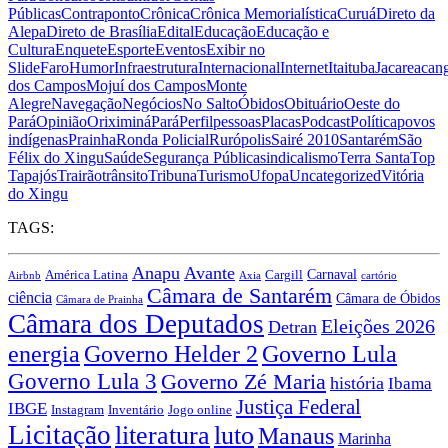
Públicas
Contraponto
Crônica
Crônica Memorialística
Curuá
Direto da
Alepa
Direto de Brasília
Edital
Educação
Educação e
Cultura
Enquete
Esporte
Eventos
Exibir no
Slide
Faro
Humor
Infraestrutura
Internacional
Internet
Itaituba
Jacareacan
dos Campos
Mojuí dos Campos
Monte
Alegre
Navegação
Negócios
No Salto
Óbidos
Obituário
Oeste do
Pará
Opinião
Oriximiná
Pará
Perfil
pessoas
Placas
Podcast
Política
povos
indígenas
Prainha
Ronda Policial
Rurópolis
Sairé 2010
Santarém
São
Félix do Xingu
Saúde
Segurança Pública
sindicalismo
Terra Santa
Top
Tapajós
Trairão
trânsito
Tribuna
Turismo
Ufopa
Uncategorized
Vitória
do Xingu
TAGS:
Anapu
Avante
Carnaval
América Latina
Cargill
Airbnb
Axia
cartório
Câmara de Santarém
ciência
Câmara de Óbidos
Câmara de Prainha
Câmara dos Deputados
Eleições 2026
Detran
energia
Governo Lula
Governo Helder 2
Governo Lula 3
Governo Zé Maria
história
Ibama
Justiça Federal
IBGE
Instagram
Jogo online
Inventário
Licitação
literatura
luto
Manaus
Marinha