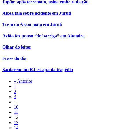
Japão: após terremoto, usina emite radiação
Alcoa fala sobre acidente em Juruti
Trem da Alcoa mata em Juruti
Avião faz pouso “de barriga” em Altamira
Olhar do leitor
Frase do dia
Santareno no RJ escapa da tragédia
« Anterior
1
2
3
…
10
11
12
13
14