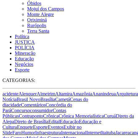
Óbidos
Mojuí dos Campos
Monte Alegre
Oriximiná
Rurópolis
Terra Santa
Política
JUSTIÇA
POLÍCIA
Mineração
Educação
Negócios
Esporte
CATEGORIAS:
acidente
Alenquer
Almeirim
Altamira
Amazônia
Ananindeua
Arquitetura
Notícia
Brasil Novo
Brasília
Cametá
Cenas do
dia
cidade
Comentários
Concórdia do
Pará
Concurso
consumidor
Contas
Públicas
Contraponto
Crônica
Crônica Memorialística
Curuá
Direto da
Alepa
Direto de Brasília
Edital
Educação
Educação e
Cultura
Enquete
Esporte
Eventos
Exibir no
Slide
Faro
Humor
Infraestrutura
Internacional
Internet
Itaituba
Jacareacan