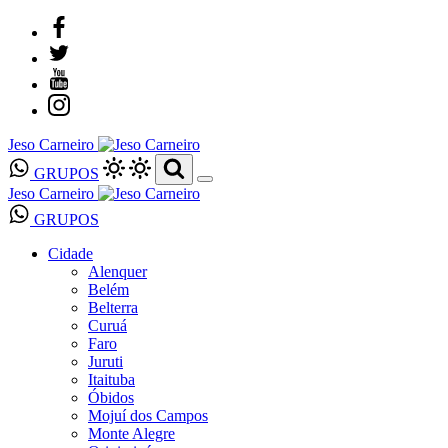
Jeso Carneiro
GRUPOS
Jeso Carneiro
GRUPOS
Cidade
Alenquer
Belém
Belterra
Curuá
Faro
Juruti
Itaituba
Óbidos
Mojuí dos Campos
Monte Alegre