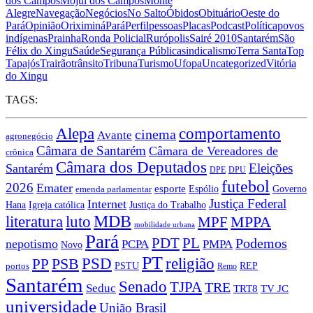
dos Campos
Mojuí dos Campos
Monte
Alegre
Navegação
Negócios
No Salto
Óbidos
Obituário
Oeste do
Pará
Opinião
Oriximiná
Pará
Perfil
pessoas
Placas
Podcast
Política
povos
indígenas
Prainha
Ronda Policial
Rurópolis
Sairé 2010
Santarém
São
Félix do Xingu
Saúde
Segurança Pública
sindicalismo
Terra Santa
Top
Tapajós
Trairão
trânsito
Tribuna
Turismo
Ufopa
Uncategorized
Vitória
do Xingu
TAGS:
comportamento
Alepa
cinema
Avante
agronegócio
Câmara de Santarém
Câmara de Vereadores de
crônica
Câmara dos Deputados
Eleições
Santarém
DPU
DPE
futebol
2026
Emater
esporte
Governo
Espólio
emenda parlamentar
Justiça Federal
Internet
Hana
Igreja católica
Justiça do Trabalho
MDB
literatura
luto
MPPA
MPF
mobilidade urbana
Pará
PDT
PL
Podemos
nepotismo
PCPA
PMPA
Novo
PT
PSD
religião
PP
PSB
PSTU
REP
portos
Remo
Santarém
Senado
TJPA
TRE
Seduc
TRT8
TV JC
universidade
União Brasil