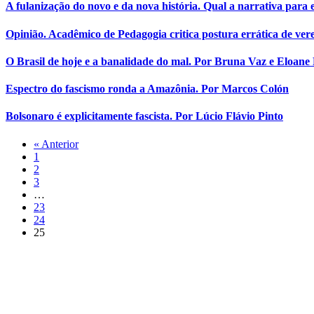
A fulanização do novo e da nova história. Qual a narrativa para 
Opinião. Acadêmico de Pedagogia critica postura errática de ver
O Brasil de hoje e a banalidade do mal. Por Bruna Vaz e Eloane
Espectro do fascismo ronda a Amazônia. Por Marcos Colón
Bolsonaro é explicitamente fascista. Por Lúcio Flávio Pinto
« Anterior
1
2
3
…
23
24
25