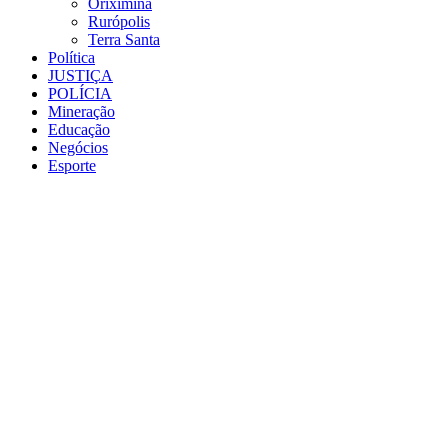
Oriximiná
Rurópolis
Terra Santa
Política
JUSTIÇA
POLÍCIA
Mineração
Educação
Negócios
Esporte