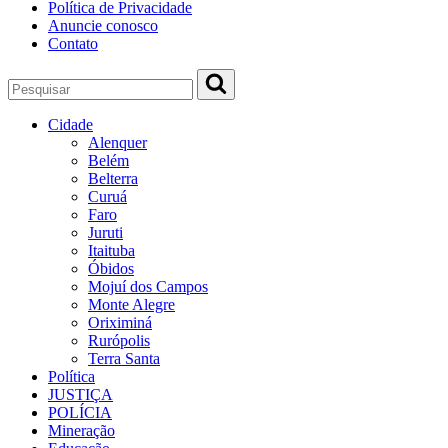
Política de Privacidade
Anuncie conosco
Contato
Cidade
Alenquer
Belém
Belterra
Curuá
Faro
Juruti
Itaituba
Óbidos
Mojuí dos Campos
Monte Alegre
Oriximiná
Rurópolis
Terra Santa
Política
JUSTIÇA
POLÍCIA
Mineração