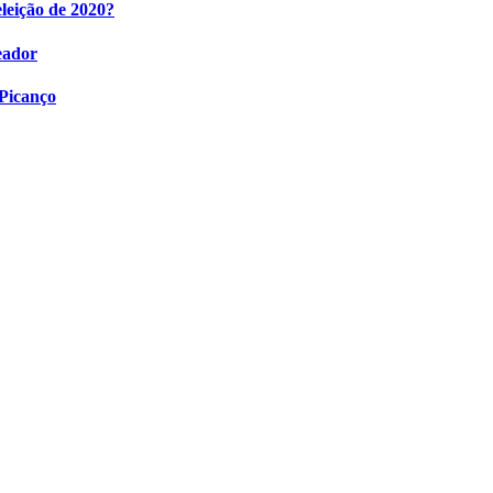
eleição de 2020?
eador
 Picanço