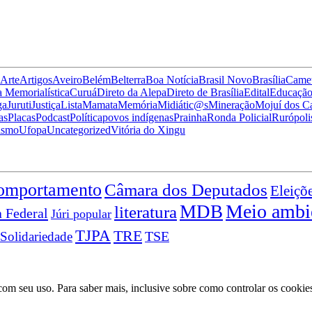
Arte
Artigos
Aveiro
Belém
Belterra
Boa Notícia
Brasil Novo
Brasília
Came
 Memorialística
Curuá
Direto da Alepa
Direto de Brasília
Edital
Educaçã
ga
Juruti
Justiça
Lista
Mamata
Memória
Midiátic@s
Mineração
Mojuí dos 
as
Placas
Podcast
Política
povos indígenas
Prainha
Ronda Policial
Rurópoli
ismo
Ufopa
Uncategorized
Vitória do Xingu
omportamento
Câmara dos Deputados
Eleiçõ
Meio ambi
MDB
literatura
a Federal
Júri popular
TJPA
TRE
TSE
Solidariedade
a com seu uso. Para saber mais, inclusive sobre como controlar os cookie