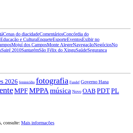
tá
Cenas do dia
cidade
Comentários
Concórdia do
o
Educação e Cultura
Enquete
Esporte
Eventos
Exibir no
Campos
Mojuí dos Campos
Monte Alegre
Navegação
Negócios
No
s
Sairé 2010
Santarém
São Félix do Xingu
Saúde
Segurança
fotografia
es 2026
Governo Hana
feminicídio
Fundef
ente
MPPA
música
MPF
PDT
PL
OAB
Novo
s, consulte:
Mais informações