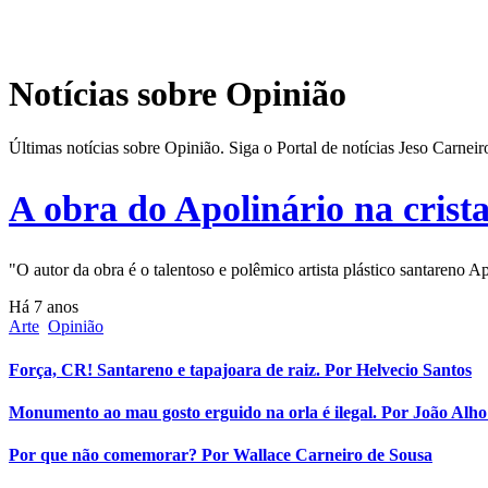
Notícias sobre Opinião
Últimas notícias sobre Opinião. Siga o Portal de notícias Jeso Carne
A obra do Apolinário na crist
"O autor da obra é o talentoso e polêmico artista plástico santareno A
Há 7 anos
Arte
Opinião
Força, CR! Santareno e tapajoara de raiz. Por Helvecio Santos
Monumento ao mau gosto erguido na orla é ilegal. Por João Alho
Por que não comemorar? Por Wallace Carneiro de Sousa