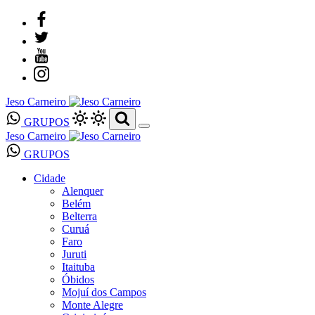
Jeso Carneiro
GRUPOS
Jeso Carneiro
GRUPOS
Cidade
Alenquer
Belém
Belterra
Curuá
Faro
Juruti
Itaituba
Óbidos
Mojuí dos Campos
Monte Alegre