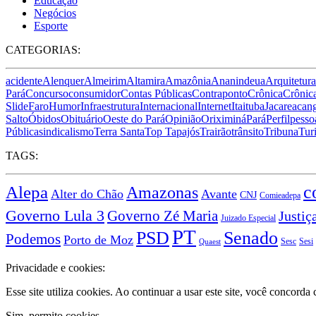
Educação
Negócios
Esporte
CATEGORIAS:
acidente
Alenquer
Almeirim
Altamira
Amazônia
Ananindeua
Arquitetura
Pará
Concurso
consumidor
Contas Públicas
Contraponto
Crônica
Crônica
Slide
Faro
Humor
Infraestrutura
Internacional
Internet
Itaituba
Jacareacan
Salto
Óbidos
Obituário
Oeste do Pará
Opinião
Oriximiná
Pará
Perfil
pesso
Pública
sindicalismo
Terra Santa
Top Tapajós
Trairão
trânsito
Tribuna
Tur
TAGS:
c
Alepa
Amazonas
Alter do Chão
Avante
CNJ
Comieadepa
Governo Lula 3
Governo Zé Maria
Justiç
Juizado Especial
PT
PSD
Senado
Podemos
Porto de Moz
Sesc
Sesi
Quaest
Privacidade e cookies:
Esse site utiliza cookies. Ao continuar a usar este site, você concord
Sim, permito cookies