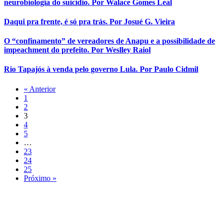
neurobiologia do suicídio. Por Walace Gomes Leal
Daqui pra frente, é só pra trás. Por Josué G. Vieira
O “confinamento” de vereadores de Anapu e a possibilidade de
impeachment do prefeito. Por Weslley Raiol
Rio Tapajós à venda pelo governo Lula. Por Paulo Cidmil
« Anterior
1
2
3
4
5
…
23
24
25
Próximo »