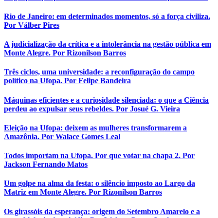
Rio de Janeiro: em determinados momentos, só a força civiliza.
Por Válber Pires
A judicialização da crítica e a intolerância na gestão pública em
Monte Alegre. Por Rizonilson Barros
Três ciclos, uma universidade: a reconfiguração do campo
político na Ufopa. Por Felipe Bandeira
Máquinas eficientes e a curiosidade silenciada: o que a Ciência
perdeu ao expulsar seus rebeldes. Por Josué G. Vieira
Eleição na Ufopa: deixem as mulheres transformarem a
Amazônia. Por Walace Gomes Leal
Todos importam na Ufopa. Por que votar na chapa 2. Por
Jackson Fernando Matos
Um golpe na alma da festa: o silêncio imposto ao Largo da
Matriz em Monte Alegre. Por Rizonilson Barros
Os girassóis da esperança: origem do Setembro Amarelo e a