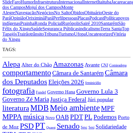
Slide
Faro
Humor
Infraestrutura
Internacional
Internet
Itaituba
Jacareacan
dos Campos
Mojuí dos Campos
Monte
Alegre
Navegação
Negócios
No Salto
Óbidos
Obituário
Oeste do
Pará
Opinião
Oriximiná
Pará
Perfil
pessoas
Placas
Podcast
Política
povos
indígenas
Prainha
Ronda Policial
Rurópolis
Sairé 2010
Santarém
São
Félix do Xingu
Saúde
Segurança Pública
sindicalismo
Terra Santa
Top
Tapajós
Trairão
trânsito
Tribuna
Turismo
Ufopa
Uncategorized
Vitória
do Xingu
TAGS:
Alepa
Amazonas
Alter do Chão
Avante
CNJ
Comieadepa
comportamento
Câmara
Câmara de Santarém
dos Deputados
Eleições 2026
feminicídio
fotografia
Governo Lula 3
Governo Hana
Fundef
Governo Zé Maria
Justiça Federal
Júri popular
Meio ambiente
MDB
literatura
MPF
MPPA
música
PDT
PL
OAB
Podemos
Porto
Novo
PT
PSD
Senado
Solidariedade
de Moz
Sesc
Sesi
Quaest