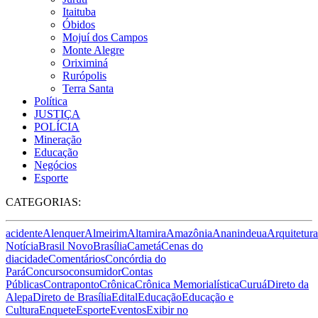
Itaituba
Óbidos
Mojuí dos Campos
Monte Alegre
Oriximiná
Rurópolis
Terra Santa
Política
JUSTIÇA
POLÍCIA
Mineração
Educação
Negócios
Esporte
CATEGORIAS:
acidente
Alenquer
Almeirim
Altamira
Amazônia
Ananindeua
Arquitetura
Notícia
Brasil Novo
Brasília
Cametá
Cenas do
dia
cidade
Comentários
Concórdia do
Pará
Concurso
consumidor
Contas
Públicas
Contraponto
Crônica
Crônica Memorialística
Curuá
Direto da
Alepa
Direto de Brasília
Edital
Educação
Educação e
Cultura
Enquete
Esporte
Eventos
Exibir no