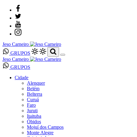
Jeso Carneiro
GRUPOS
Jeso Carneiro
GRUPOS
Cidade
Alenquer
Belém
Belterra
Curuá
Faro
Juruti
Itaituba
Óbidos
Mojuí dos Campos
Monte Alegre