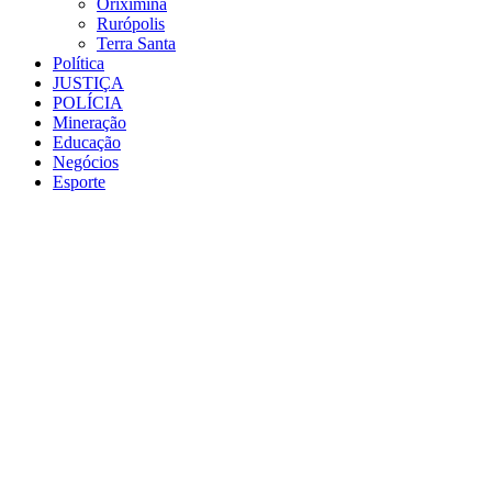
Oriximiná
Rurópolis
Terra Santa
Política
JUSTIÇA
POLÍCIA
Mineração
Educação
Negócios
Esporte