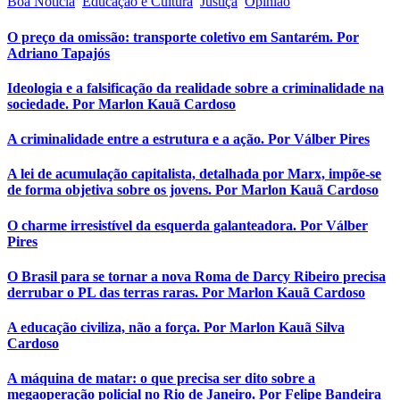
Boa Notícia
Educação e Cultura
Justiça
Opinião
O preço da omissão: transporte coletivo em Santarém. Por
Adriano Tapajós
Ideologia e a falsificação da realidade sobre a criminalidade na
sociedade. Por Marlon Kauã Cardoso
A criminalidade entre a estrutura e a ação. Por Válber Pires
A lei de acumulação capitalista, detalhada por Marx, impõe-se
de forma objetiva sobre os jovens. Por Marlon Kauã Cardoso
O charme irresistível da esquerda galanteadora. Por Válber
Pires
O Brasil para se tornar a nova Roma de Darcy Ribeiro precisa
derrubar o PL das terras raras. Por Marlon Kauã Cardoso
A educação civiliza, não a força. Por Marlon Kauã Silva
Cardoso
A máquina de matar: o que precisa ser dito sobre a
megaoperação policial no Rio de Janeiro. Por Felipe Bandeira