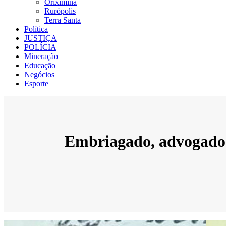
Oriximiná
Rurópolis
Terra Santa
Política
JUSTIÇA
POLÍCIA
Mineração
Educação
Negócios
Esporte
Embriagado, advogado é