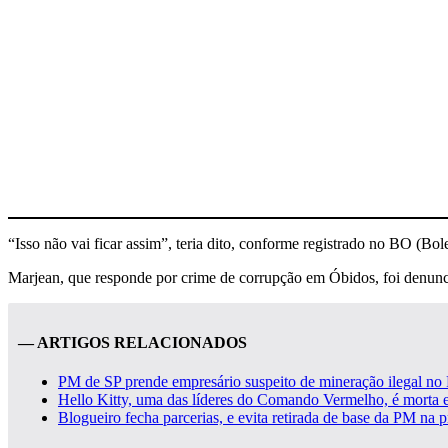
“Isso não vai ficar assim”, teria dito, conforme registrado no BO (Bol
Marjean, que responde por crime de corrupção em Óbidos, foi denun
— ARTIGOS RELACIONADOS
PM de SP prende empresário suspeito de mineração ilegal no 
Hello Kitty, uma das líderes do Comando Vermelho, é morta e
Blogueiro fecha parcerias, e evita retirada de base da PM na 