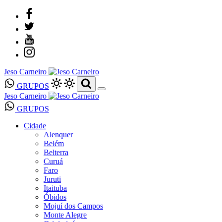
Jeso Carneiro
GRUPOS
Jeso Carneiro
GRUPOS
Cidade
Alenquer
Belém
Belterra
Curuá
Faro
Juruti
Itaituba
Óbidos
Mojuí dos Campos
Monte Alegre