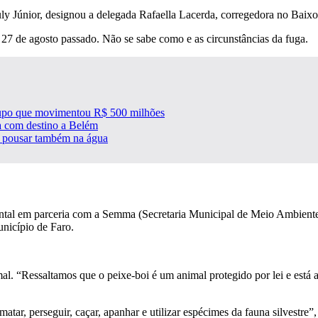
y Júnior, designou a delegada Rafaella Lacerda, corregedora no Baixo 
 27 de agosto passado. Não se sabe como e as circunstâncias da fuga.
rupo que movimentou R$ 500 milhões
 com destino a Belém
ra pousar também na água
ental em parceria com a Semma (Secretaria Municipal de Meio Ambiente
nicípio de Faro.
imal. “Ressaltamos que o peixe-boi é um animal protegido por lei e est
.
ar, perseguir, caçar, apanhar e utilizar espécimes da fauna silvestre”,