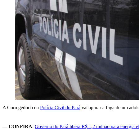
A Corregedoria da
Polícia Civil do Pará
vai apurar a fuga de um adole
—
CONFIRA
:
Governo do Pará libera R$ 1,2 milhão para energia el