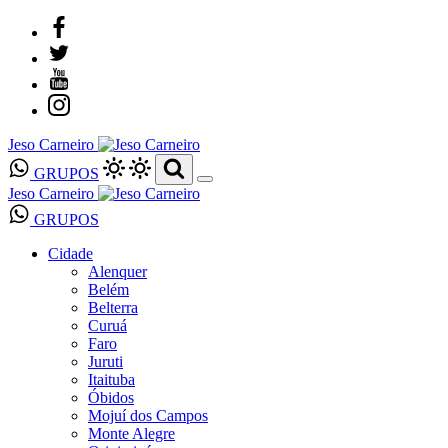
Jeso Carneiro
GRUPOS
Jeso Carneiro
GRUPOS
Cidade
Alenquer
Belém
Belterra
Curuá
Faro
Juruti
Itaituba
Óbidos
Mojuí dos Campos
Monte Alegre