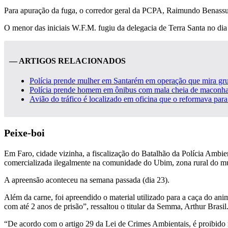
Para apuração da fuga, o corredor geral da PCPA, Raimundo Benassul
O menor das iniciais W.F.M. fugiu da delegacia de Terra Santa no dia
— ARTIGOS RELACIONADOS
Polícia prende mulher em Santarém em operação que mira g
Polícia prende homem em ônibus com mala cheia de maconha
Avião do tráfico é localizado em oficina que o reformava pa
Peixe-boi
Em Faro, cidade vizinha, a fiscalização do Batalhão da Polícia Ambi
comercializada ilegalmente na comunidade do Ubim, zona rural do mu
A apreensão aconteceu na semana passada (dia 23).
Além da carne, foi apreendido o material utilizado para a caça do an
com até 2 anos de prisão”, ressaltou o titular da Semma, Arthur Brasil
“De acordo com o artigo 29 da Lei de Crimes Ambientais, é proibido mat