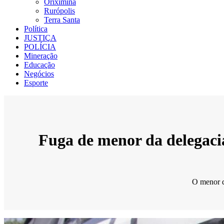
Oriximiná
Rurópolis
Terra Santa
Política
JUSTIÇA
POLÍCIA
Mineração
Educação
Negócios
Esporte
Fuga de menor da delegacia
O menor d