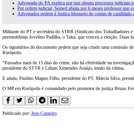
Advogado do PA explica por que alguns processos judiciais pr
Por ordem judicial, Semed afasta por 6 meses professor que es
Advogados pedem à Justiça bloqueio de contas de candidato a 
Militante do PT e secretária do STRR (Sindicato dos Trabalhadores e T
peemedebista Jovelino Padilha, o Taka, que venceu a eleição. Duas fac
Os signatários do documento pedem que seja criado uma comissão de 
Rurópolis.
“Passados mais de 15 dias do crime, não há efetividade na investigaç
presidente do STTR e Liliam Ximendes Araújo, irmão da vítima.
E ainda, Paulino Magno Filho, presidente do PT, Márcia Silva, pres
O MP em Rurópolis é comandado pelo promotor de justiça Bruno Fern
Publicado por:
Jeso Carneiro