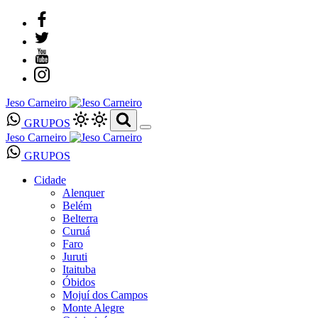
Jeso Carneiro
GRUPOS
Jeso Carneiro
GRUPOS
Cidade
Alenquer
Belém
Belterra
Curuá
Faro
Juruti
Itaituba
Óbidos
Mojuí dos Campos
Monte Alegre