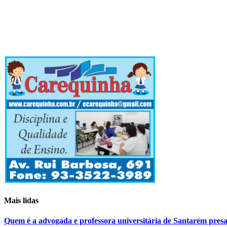
Mais lidas
Quem é a advogada e professora universitária de Santarém pr