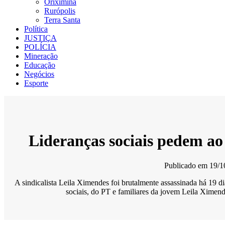
Oriximiná
Rurópolis
Terra Santa
Política
JUSTIÇA
POLÍCIA
Mineração
Educação
Negócios
Esporte
Lideranças sociais pedem ao
Publicado em
19/1
A sindicalista Leila Ximendes foi brutalmente assassinada há 19 d
sociais, do PT e familiares da jovem Leila Ximen