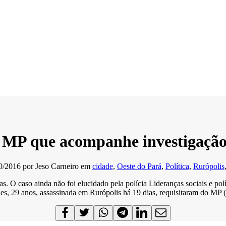
 MP que acompanhe investigação
0/2016
por
Jeso Carneiro
em
cidade
,
Oeste do Pará
,
Política
,
Rurópolis
ias. O caso ainda não foi elucidado pela polícia Lideranças sociais e 
des, 29 anos, assassinada em Rurópolis há 19 dias, requisitaram do MP