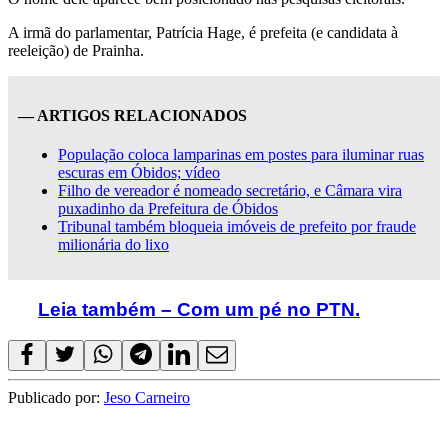
A irmã do parlamentar, Patrícia Hage, é prefeita (e candidata à
reeleição) de Prainha.
— ARTIGOS RELACIONADOS
População coloca lamparinas em postes para iluminar ruas
escuras em Óbidos; vídeo
Filho de vereador é nomeado secretário, e Câmara vira
puxadinho da Prefeitura de Óbidos
Tribunal também bloqueia imóveis de prefeito por fraude
milionária do lixo
Leia também – Com um pé no PTN.
Publicado por:
Jeso Carneiro