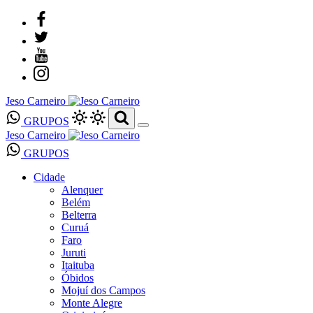
Jeso Carneiro
GRUPOS
Jeso Carneiro
GRUPOS
Cidade
Alenquer
Belém
Belterra
Curuá
Faro
Juruti
Itaituba
Óbidos
Mojuí dos Campos
Monte Alegre