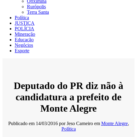
Oriximiná
Rurópolis
Terra Santa
Política
JUSTIÇA
POLÍCIA
Mineração
Educação
Negócios
Esporte
Deputado do PR diz não à
candidatura a prefeito de
Monte Alegre
Publicado em
14/03/2016
por
Jeso Carneiro
em
Monte Alegre
,
Política