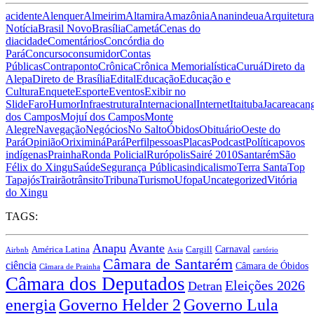
acidente
Alenquer
Almeirim
Altamira
Amazônia
Ananindeua
Arquitetura
Notícia
Brasil Novo
Brasília
Cametá
Cenas do
dia
cidade
Comentários
Concórdia do
Pará
Concurso
consumidor
Contas
Públicas
Contraponto
Crônica
Crônica Memorialística
Curuá
Direto da
Alepa
Direto de Brasília
Edital
Educação
Educação e
Cultura
Enquete
Esporte
Eventos
Exibir no
Slide
Faro
Humor
Infraestrutura
Internacional
Internet
Itaituba
Jacareacan
dos Campos
Mojuí dos Campos
Monte
Alegre
Navegação
Negócios
No Salto
Óbidos
Obituário
Oeste do
Pará
Opinião
Oriximiná
Pará
Perfil
pessoas
Placas
Podcast
Política
povos
indígenas
Prainha
Ronda Policial
Rurópolis
Sairé 2010
Santarém
São
Félix do Xingu
Saúde
Segurança Pública
sindicalismo
Terra Santa
Top
Tapajós
Trairão
trânsito
Tribuna
Turismo
Ufopa
Uncategorized
Vitória
do Xingu
TAGS:
Anapu
Avante
Carnaval
América Latina
Cargill
Airbnb
Axia
cartório
Câmara de Santarém
ciência
Câmara de Óbidos
Câmara de Prainha
Câmara dos Deputados
Eleições 2026
Detran
energia
Governo Lula
Governo Helder 2