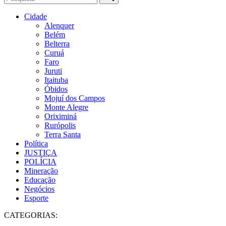
Cidade
Alenquer
Belém
Belterra
Curuá
Faro
Juruti
Itaituba
Óbidos
Mojuí dos Campos
Monte Alegre
Oriximiná
Rurópolis
Terra Santa
Política
JUSTIÇA
POLÍCIA
Mineração
Educação
Negócios
Esporte
CATEGORIAS: