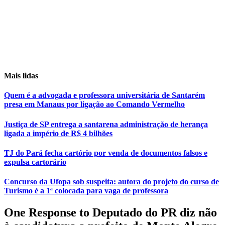
Mais lidas
Quem é a advogada e professora universitária de Santarém
presa em Manaus por ligação ao Comando Vermelho
Justiça de SP entrega a santarena administração de herança
ligada a império de R$ 4 bilhões
TJ do Pará fecha cartório por venda de documentos falsos e
expulsa cartorário
Concurso da Ufopa sob suspeita: autora do projeto do curso de
Turismo é a 1ª colocada para vaga de professora
One Response to Deputado do PR diz não