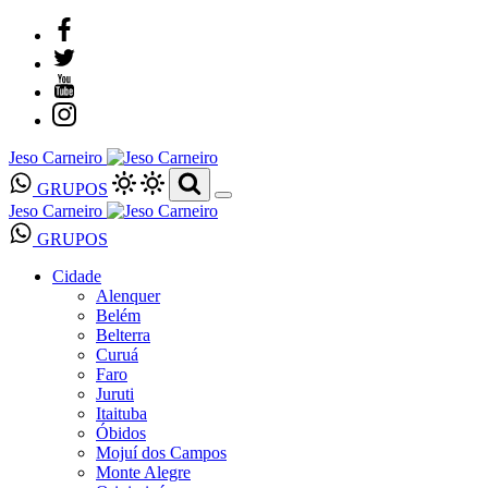
Jeso Carneiro
GRUPOS
Jeso Carneiro
GRUPOS
Cidade
Alenquer
Belém
Belterra
Curuá
Faro
Juruti
Itaituba
Óbidos
Mojuí dos Campos
Monte Alegre