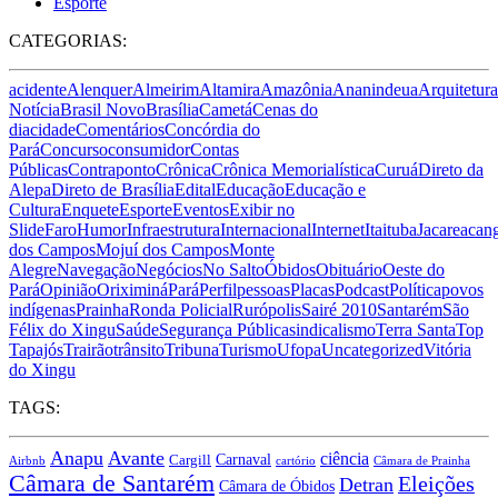
Esporte
CATEGORIAS:
acidente
Alenquer
Almeirim
Altamira
Amazônia
Ananindeua
Arquitetura
Notícia
Brasil Novo
Brasília
Cametá
Cenas do
dia
cidade
Comentários
Concórdia do
Pará
Concurso
consumidor
Contas
Públicas
Contraponto
Crônica
Crônica Memorialística
Curuá
Direto da
Alepa
Direto de Brasília
Edital
Educação
Educação e
Cultura
Enquete
Esporte
Eventos
Exibir no
Slide
Faro
Humor
Infraestrutura
Internacional
Internet
Itaituba
Jacareacan
dos Campos
Mojuí dos Campos
Monte
Alegre
Navegação
Negócios
No Salto
Óbidos
Obituário
Oeste do
Pará
Opinião
Oriximiná
Pará
Perfil
pessoas
Placas
Podcast
Política
povos
indígenas
Prainha
Ronda Policial
Rurópolis
Sairé 2010
Santarém
São
Félix do Xingu
Saúde
Segurança Pública
sindicalismo
Terra Santa
Top
Tapajós
Trairão
trânsito
Tribuna
Turismo
Ufopa
Uncategorized
Vitória
do Xingu
TAGS:
Anapu
Avante
ciência
Carnaval
Cargill
Airbnb
cartório
Câmara de Prainha
Câmara de Santarém
Eleições
Detran
Câmara de Óbidos