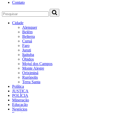
Contato
Cidade
Alenquer
Belém
Belterra
Curuá
Faro
Juruti
Itaituba
Óbidos
Mojuí dos Campos
Monte Alegre
Oriximiná
Rurópolis
Terra Santa
Política
JUSTIÇA
POLÍCIA
Mineração
Educação
Negócios