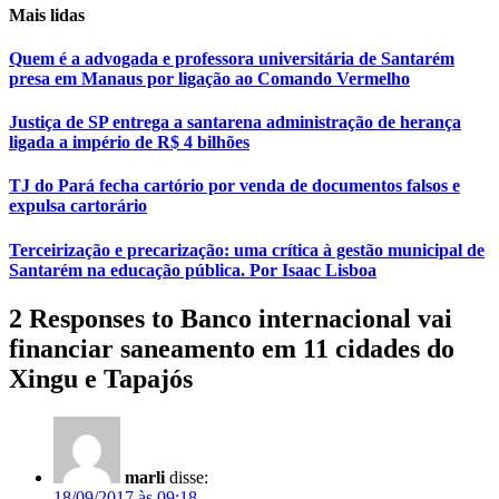
Mais lidas
Quem é a advogada e professora universitária de Santarém
presa em Manaus por ligação ao Comando Vermelho
Justiça de SP entrega a santarena administração de herança
ligada a império de R$ 4 bilhões
TJ do Pará fecha cartório por venda de documentos falsos e
expulsa cartorário
Terceirização e precarização: uma crítica à gestão municipal de
Santarém na educação pública. Por Isaac Lisboa
2 Responses to Banco internacional vai
financiar saneamento em 11 cidades do
Xingu e Tapajós
marli
disse:
18/09/2017 às 09:18