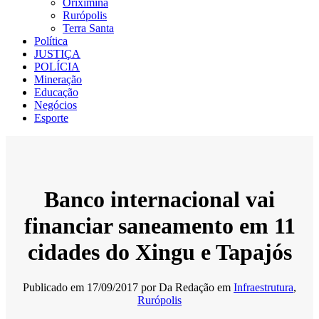
Oriximiná
Rurópolis
Terra Santa
Política
JUSTIÇA
POLÍCIA
Mineração
Educação
Negócios
Esporte
Banco internacional vai
financiar saneamento em 11
cidades do Xingu e Tapajós
Publicado em
17/09/2017
por
Da Redação
em
Infraestrutura
,
Rurópolis