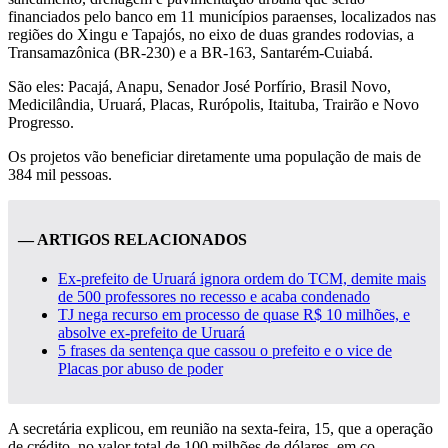
financiados pelo banco em 11 municípios paraenses, localizados nas
regiões do Xingu e Tapajós, no eixo de duas grandes rodovias, a
Transamazônica (BR-230) e a BR-163, Santarém-Cuiabá.
São eles: Pacajá, Anapu, Senador José Porfírio, Brasil Novo,
Medicilândia, Uruará, Placas, Rurópolis, Itaituba, Trairão e Novo
Progresso.
Os projetos vão beneficiar diretamente uma população de mais de
384 mil pessoas.
— ARTIGOS RELACIONADOS
Ex-prefeito de Uruará ignora ordem do TCM, demite mais
de 500 professores no recesso e acaba condenado
TJ nega recurso em processo de quase R$ 10 milhões, e
absolve ex-prefeito de Uruará
5 frases da sentença que cassou o prefeito e o vice de
Placas por abuso de poder
A secretária explicou, em reunião na sexta-feira, 15, que a operação
de crédito, no valor total de 100 milhões de dólares, em co-