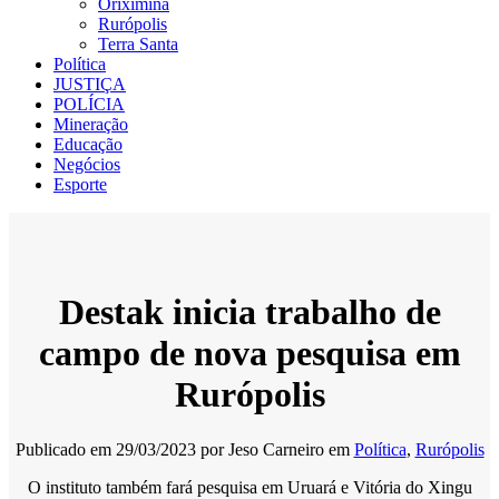
Oriximiná
Rurópolis
Terra Santa
Política
JUSTIÇA
POLÍCIA
Mineração
Educação
Negócios
Esporte
Destak inicia trabalho de
campo de nova pesquisa em
Rurópolis
Publicado em
29/03/2023
por
Jeso Carneiro
em
Política
,
Rurópolis
O instituto também fará pesquisa em Uruará e Vitória do Xingu