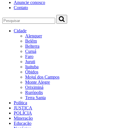
Anuncie conosco
Contato
Cidade
Alenquer
Belém
Belterra
Curuá
Faro
Juruti
Itaituba
Óbidos
Mojuí dos Campos
Monte Alegre
Oriximiná
Rurópolis
Terra Santa
Política
JUSTIÇA
POLÍCIA
Mineração
Educação