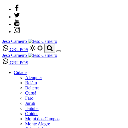
Jeso Carneiro
GRUPOS
Jeso Carneiro
GRUPOS
Cidade
Alenquer
Belém
Belterra
Curuá
Faro
Juruti
Itaituba
Óbidos
Mojuí dos Campos
Monte Alegre