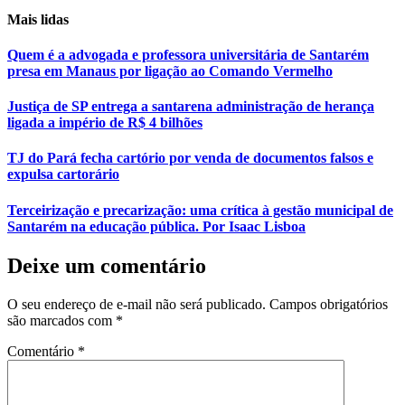
Mais lidas
Quem é a advogada e professora universitária de Santarém
presa em Manaus por ligação ao Comando Vermelho
Justiça de SP entrega a santarena administração de herança
ligada a império de R$ 4 bilhões
TJ do Pará fecha cartório por venda de documentos falsos e
expulsa cartorário
Terceirização e precarização: uma crítica à gestão municipal de
Santarém na educação pública. Por Isaac Lisboa
Deixe um comentário
O seu endereço de e-mail não será publicado.
Campos obrigatórios
são marcados com
*
Comentário
*