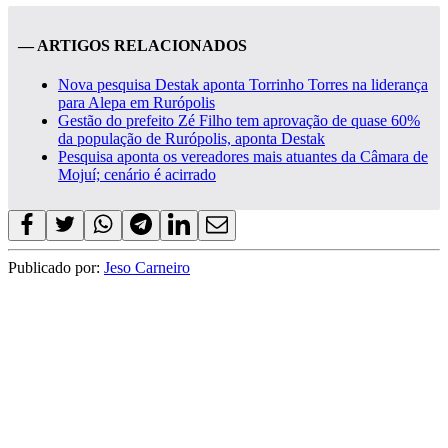
— ARTIGOS RELACIONADOS
Nova pesquisa Destak aponta Torrinho Torres na liderança
para Alepa em Rurópolis
Gestão do prefeito Zé Filho tem aprovação de quase 60%
da população de Rurópolis, aponta Destak
Pesquisa aponta os vereadores mais atuantes da Câmara de
Mojuí; cenário é acirrado
Publicado por:
Jeso Carneiro