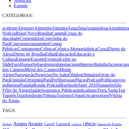
Negócios
Esporte
CATEGORIAS:
acidente
Alenquer
Almeirim
Altamira
Amazônia
Ananindeua
Arquitetura
Notícia
Brasil Novo
Brasília
Cametá
Cenas do
dia
cidade
Comentários
Concórdia do
Pará
Concurso
consumidor
Contas
Públicas
Contraponto
Crônica
Crônica Memorialística
Curuá
Direto da
Alepa
Direto de Brasília
Edital
Educação
Educação e
Cultura
Enquete
Esporte
Eventos
Exibir no
Slide
Faro
Humor
Infraestrutura
Internacional
Internet
Itaituba
Jacareacan
dos Campos
Mojuí dos Campos
Monte
Alegre
Navegação
Negócios
No Salto
Óbidos
Obituário
Oeste do
Pará
Opinião
Oriximiná
Pará
Perfil
pessoas
Placas
Podcast
Política
povos
indígenas
Prainha
Ronda Policial
Rurópolis
Sairé 2010
Santarém
São
Félix do Xingu
Saúde
Segurança Pública
sindicalismo
Terra Santa
Top
Tapajós
Trairão
trânsito
Tribuna
Turismo
Ufopa
Uncategorized
Vitória
do Xingu
TAGS:
Anapu
Avante
ciência
Carnaval
Cargill
Airbnb
cartório
Câmara de Prainha