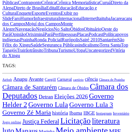
Públicas
Contraponto
Crônica
Crônica Memorialística
Curuá
Direto da
Alepa
Direto de Brasília
Edital
Educação
Educação e
Cultura
Enquete
Esporte
Eventos
Exibir no
Slide
Faro
Humor
Infraestrutura
Internacional
Internet
Itaituba
Jacareacan
dos Campos
Mojuí dos Campos
Monte
Alegre
Navegação
Negócios
No Salto
Óbidos
Obituário
Oeste do
Pará
Opinião
Oriximiná
Pará
Perfil
pessoas
Placas
Podcast
Política
povos
indígenas
Prainha
Ronda Policial
Rurópolis
Sairé 2010
Santarém
São
Félix do Xingu
Saúde
Segurança Pública
sindicalismo
Terra Santa
Top
Tapajós
Trairão
trânsito
Tribuna
Turismo
Ufopa
Uncategorized
Vitória
do Xingu
TAGS:
Anapu
Avante
ciência
Carnaval
Cargill
Airbnb
cartório
Câmara de Prainha
Câmara dos
Câmara de Santarém
Câmara de Óbidos
Deputados
Governo
Eleições 2026
Detran
Governo Lula
Helder 2
Governo Lula 3
Governo Zé Maria
história
Ibama
IBGE
Instagram
Inventário
Licitação
literatura
Justiça Federal
Jogo online
Meio ambiente
luto
Manaus
MPE
Marinha