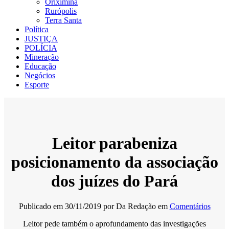
Oriximiná
Rurópolis
Terra Santa
Política
JUSTIÇA
POLÍCIA
Mineração
Educação
Negócios
Esporte
Leitor parabeniza
posicionamento da associação
dos juízes do Pará
Publicado em
30/11/2019
por
Da Redação
em
Comentários
Leitor pede também o aprofundamento das investigações