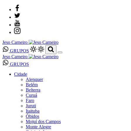
Jeso Carneiro
GRUPOS
Jeso Carneiro
GRUPOS
Cidade
Alenquer
Belém
Belterra
Curuá
Faro
Juruti
Itaituba
Óbidos
Mojuí dos Campos
Monte Alegre