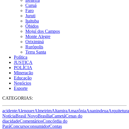
Belterra
Curuá
Faro
Juruti
Itaituba
Óbidos
Mojuí dos Campos
Monte Alegre
Oriximiná
Rurópolis
Terra Santa
Política
JUSTIÇA
POLÍCIA
Mineração
Educação
Negócios
Esporte
CATEGORIAS:
acidente
Alenquer
Almeirim
Altamira
Amazônia
Ananindeua
Arquitetura
Notícia
Brasil Novo
Brasília
Cametá
Cenas do
dia
cidade
Comentários
Concórdia do
Pará
Concurso
consumidor
Contas