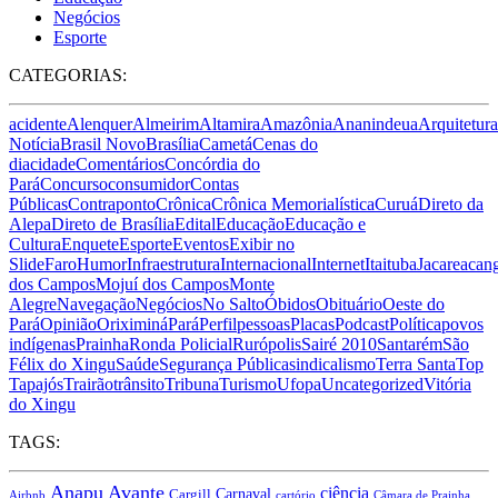
Negócios
Esporte
CATEGORIAS:
acidente
Alenquer
Almeirim
Altamira
Amazônia
Ananindeua
Arquitetura
Notícia
Brasil Novo
Brasília
Cametá
Cenas do
dia
cidade
Comentários
Concórdia do
Pará
Concurso
consumidor
Contas
Públicas
Contraponto
Crônica
Crônica Memorialística
Curuá
Direto da
Alepa
Direto de Brasília
Edital
Educação
Educação e
Cultura
Enquete
Esporte
Eventos
Exibir no
Slide
Faro
Humor
Infraestrutura
Internacional
Internet
Itaituba
Jacareacan
dos Campos
Mojuí dos Campos
Monte
Alegre
Navegação
Negócios
No Salto
Óbidos
Obituário
Oeste do
Pará
Opinião
Oriximiná
Pará
Perfil
pessoas
Placas
Podcast
Política
povos
indígenas
Prainha
Ronda Policial
Rurópolis
Sairé 2010
Santarém
São
Félix do Xingu
Saúde
Segurança Pública
sindicalismo
Terra Santa
Top
Tapajós
Trairão
trânsito
Tribuna
Turismo
Ufopa
Uncategorized
Vitória
do Xingu
TAGS:
Anapu
Avante
ciência
Carnaval
Cargill
Airbnb
cartório
Câmara de Prainha