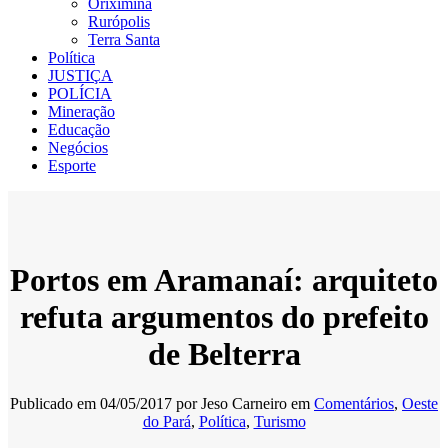
Oriximiná
Rurópolis
Terra Santa
Política
JUSTIÇA
POLÍCIA
Mineração
Educação
Negócios
Esporte
Portos em Aramanaí: arquiteto
refuta argumentos do prefeito
de Belterra
Publicado em
04/05/2017
por
Jeso Carneiro
em
Comentários
,
Oeste
do Pará
,
Política
,
Turismo