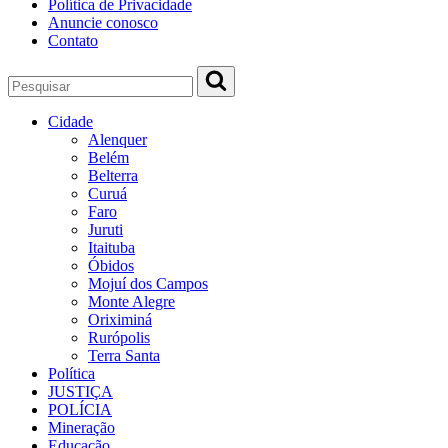
Política de Privacidade
Anuncie conosco
Contato
Cidade
Alenquer
Belém
Belterra
Curuá
Faro
Juruti
Itaituba
Óbidos
Mojuí dos Campos
Monte Alegre
Oriximiná
Rurópolis
Terra Santa
Política
JUSTIÇA
POLÍCIA
Mineração
Educação