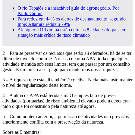
O rio Tapajós e a insaciável gula do agronegócio. Por
Paulo Cidmil
Pará reduz em 44% os alertas de desmatamento, segundo
Inpe; Altamira reduziu 79%
Alenquer e Oriximiná estão entre as 8 cidades do país em
situação mais crítica de risco climático
2 – Para se preservar os recursos que estão ali ofertados, há de se ter
diferente nível de controle. No caso de uma APA, toda e qualquer
atividade mantida sob seus limites, tem que passar por um conselho
gestor. É um preço a ser pago para mantermos nossa riqueza.
3 – A riqueza que está ali também é coletiva. Nada mais justo manter
o nível de regularização desta forma.
4 – A alma da APA está ferida sim. O simples fato de prever
atividades (portuárias) de risco ambiental elevado podem degenerar
tudo o que foi construído pela natureza até agora.
5 – Como no item anterior, a permissão de atividades não previstas
anteriormente conflita com a preservação da natureza.
Sobre as 5 mentiras: