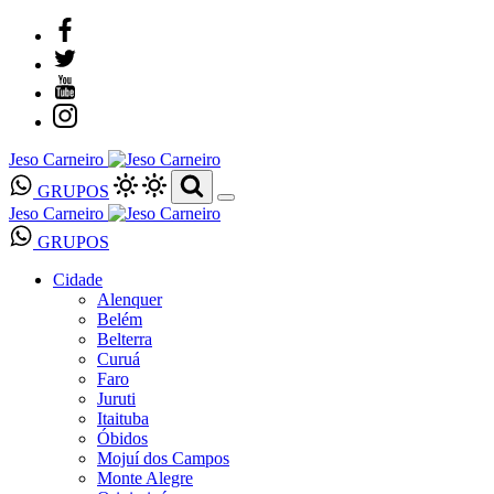
Jeso Carneiro
GRUPOS
Jeso Carneiro
GRUPOS
Cidade
Alenquer
Belém
Belterra
Curuá
Faro
Juruti
Itaituba
Óbidos
Mojuí dos Campos
Monte Alegre