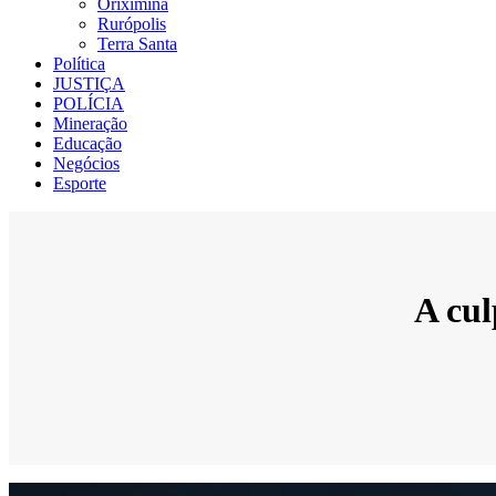
Oriximiná
Rurópolis
Terra Santa
Política
JUSTIÇA
POLÍCIA
Mineração
Educação
Negócios
Esporte
A cul