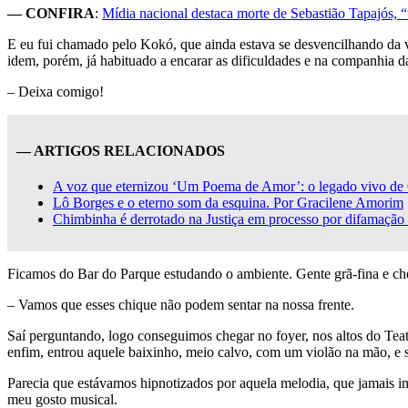
— CONFIRA
:
Mídia nacional destaca morte de Sebastião Tapajós, “
E eu fui chamado pelo Kokó, que ainda estava se desvencilhando da v
idem, porém, já habituado a encarar as dificuldades e na companhia da 
– Deixa comigo!
— ARTIGOS RELACIONADOS
A voz que eternizou ‘Um Poema de Amor’: o legado vivo de
Lô Borges e o eterno som da esquina. Por Gracilene Amorim
Chimbinha é derrotado na Justiça em processo por difamação
Ficamos do Bar do Parque estudando o ambiente. Gente grã-fina e che
– Vamos que esses chique não podem sentar na nossa frente.
Saí perguntando, logo conseguimos chegar no foyer, nos altos do Teat
enfim, entrou aquele baixinho, meio calvo, com um violão na mão, e 
Parecia que estávamos hipnotizados por aquela melodia, que jamais im
meu gosto musical.