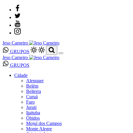
Jeso Carneiro
GRUPOS
Jeso Carneiro
GRUPOS
Cidade
Alenquer
Belém
Belterra
Curuá
Faro
Juruti
Itaituba
Óbidos
Mojuí dos Campos
Monte Alegre