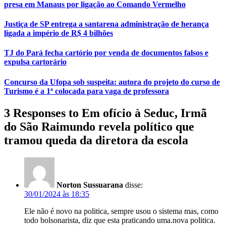
presa em Manaus por ligação ao Comando Vermelho
Justiça de SP entrega a santarena administração de herança
ligada a império de R$ 4 bilhões
TJ do Pará fecha cartório por venda de documentos falsos e
expulsa cartorário
Concurso da Ufopa sob suspeita: autora do projeto do curso de
Turismo é a 1ª colocada para vaga de professora
3 Responses to Em ofício à Seduc, Irmã
do São Raimundo revela político que
tramou queda da diretora da escola
Norton Sussuarana
disse:
30/01/2024 às 18:35
Ele não é novo na politica, sempre usou o sistema mas, como
todo bolsonarista, diz que esta praticando uma.nova politica.