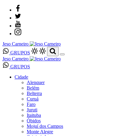
Jeso Carneiro
GRUPOS
Jeso Carneiro
GRUPOS
Cidade
Alenquer
Belém
Belterra
Curuá
Faro
Juruti
Itaituba
Óbidos
Mojuí dos Campos
Monte Alegre