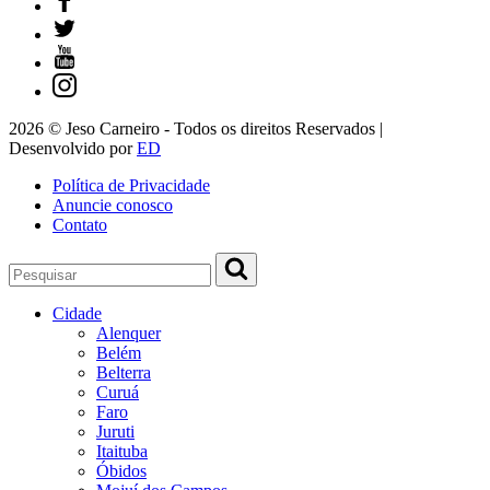
2026 © Jeso Carneiro - Todos os direitos Reservados |
Desenvolvido por
ED
Política de Privacidade
Anuncie conosco
Contato
Cidade
Alenquer
Belém
Belterra
Curuá
Faro
Juruti
Itaituba
Óbidos