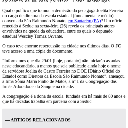
epicentro de um caso político. Foto: Reprodução
Qual o político que tramou a demissão da pedagoga Joelita Ferreira
do cargo de diretora da escola estadual (fundamental e médio)
conveniada São Raimundo Nonato,
em Santarém (PA)
? Um ofício
remetido à Seduc na sexta-feira (26) revela os principais atores
envolvidos na queda da educadora, entre os quais o deputado
estadual Wescley Tomaz (Avante.
O caso teve enorme repercussão na cidade nos últimos dias. O
JC
teve acesso a uma cópia do documento.
“Informamos que dia 29/01 [hoje, portanto] não iniciarão as aulas
neste educandário, a menos que seja publicado ainda hoje o nome
da servidora Joelita de Castro Ferreira no DOE [Diário Oficial do
Estado] como Diretora da Escola São Raimundo Nonato”, ameaçou
a Irmã Sônia Maria Pinho de Matos, a nº 1 da Congregação das
Irmãs Adoradoras do Sangue na cidade.
A congregação é a dona da escola, fundada em há mais de 80 anos e
que há décadas trabalha em parceria com a Seduc.
— ARTIGOS RELACIONADOS