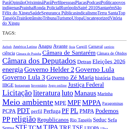
Pará
Opinião
Oriximiná
Pará
Perfil
pessoas
Placas
Podcast
Política
povos
indígenas
Prainha
Ronda Policial
Rurópolis
Sairé 2010
Santarém
São
Félix do Xingu
Saúde
Segurança Pública
sindicalismo
Terra Santa
Top
Tapajós
Trairão
trânsito
Tribuna
Turismo
Ufopa
Uncategorized
Vitória
do Xingu
TAGS:
Anapu
Avante
Carnaval
América Latina
Cargill
Airbnb
Axia
cartório
Câmara de Santarém
ciência
Câmara de Óbidos
Câmara de Prainha
Câmara dos Deputados
Eleições 2026
Detran
energia
Governo Lula
Governo Helder 2
Governo Lula 3
Governo Zé Maria
história
Ibama
Justiça Federal
IBGE
Instagram
Jogo online
Inventário
Licitação
literatura
luto
Manaus
Marinha
Meio ambiente
MPPA
MPF
MPE
Paragominas
PDT
PF
PL
Podemos
PCPA
Perfuga
PMPA
perfil
religião
PP
Republicanos
Seduc
Sefa
Rio Tapajós
STF
TJPA
TCM
TRE
TSE
UFOPA
Semsa
Ulbra