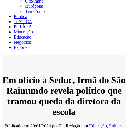
Oriximiná
Rurópolis
Terra Santa
Política
JUSTIÇA
POLÍCIA
Mineração
Educação
Negócios
Esporte
Em ofício à Seduc, Irmã do São
Raimundo revela político que
tramou queda da diretora da
escola
Publicado em
29/01/2024
por
Da Redação
em
Educação
,
Política
,