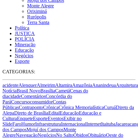
Mojuí dos Campos
Monte Alegre
Oriximiná
Rurópolis
Terra Santa
Política
JUSTIÇA
POLÍCIA
Mineração
Educação
Negócios
Esporte
CATEGORIAS:
acidente
Alenquer
Almeirim
Altamira
Amazônia
Ananindeua
Arquitetura
Notícia
Brasil Novo
Brasília
Cametá
Cenas do
dia
cidade
Comentários
Concórdia do
Pará
Concurso
consumidor
Contas
Públicas
Contraponto
Crônica
Crônica Memorialística
Curuá
Direto da
Alepa
Direto de Brasília
Edital
Educação
Educação e
Cultura
Enquete
Esporte
Eventos
Exibir no
Slide
Faro
Humor
Infraestrutura
Internacional
Internet
Itaituba
Jacareacan
dos Campos
Mojuí dos Campos
Monte
Alegre
Navegação
Negócios
No Salto
Óbidos
Obituário
Oeste do