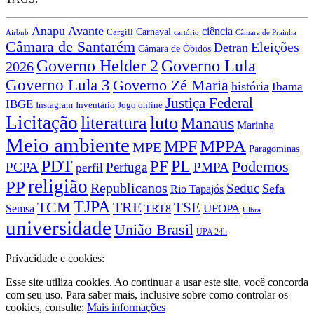
Anapu
Avante
ciência
Carnaval
Cargill
Airbnb
cartório
Câmara de Prainha
Câmara de Santarém
Eleições
Detran
Câmara de Óbidos
Governo Lula
Governo Helder 2
2026
Governo Lula 3
Governo Zé Maria
história
Ibama
Justiça Federal
IBGE
Instagram
Jogo online
Inventário
Licitação
literatura
luto
Manaus
Marinha
Meio ambiente
MPPA
MPF
MPE
Paragominas
PDT
PF
PL
Podemos
PCPA
Perfuga
PMPA
perfil
religião
PP
Republicanos
Seduc
Sefa
Rio Tapajós
TJPA
TCM
TRE
TSE
TRT8
UFOPA
Semsa
Ulbra
universidade
União Brasil
UPA 24h
Privacidade e cookies:
Esse site utiliza cookies. Ao continuar a usar este site, você concorda
com seu uso. Para saber mais, inclusive sobre como controlar os
cookies, consulte:
Mais informações