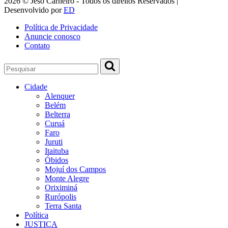
2026 © Jeso Carneiro - Todos os direitos Reservados |
Desenvolvido por
ED
Política de Privacidade
Anuncie conosco
Contato
Cidade
Alenquer
Belém
Belterra
Curuá
Faro
Juruti
Itaituba
Óbidos
Mojuí dos Campos
Monte Alegre
Oriximiná
Rurópolis
Terra Santa
Política
JUSTIÇA