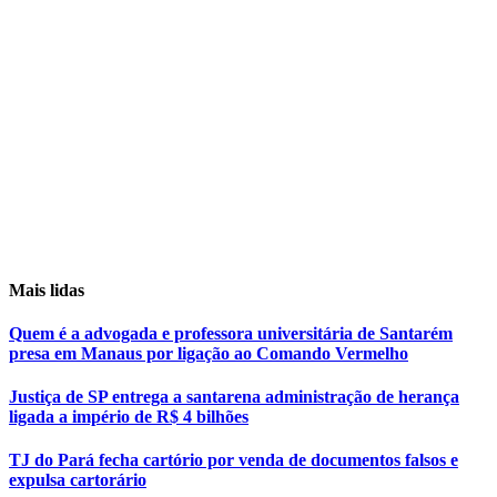
Mais lidas
Quem é a advogada e professora universitária de Santarém
presa em Manaus por ligação ao Comando Vermelho
Justiça de SP entrega a santarena administração de herança
ligada a império de R$ 4 bilhões
TJ do Pará fecha cartório por venda de documentos falsos e
expulsa cartorário