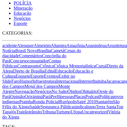
POLÍCIA
Mineração
Educação
Negócios
Esporte
CATEGORIAS:
acidente
Alenquer
Almeirim
Altamira
Amazônia
Ananindeua
Arquitetura
Notícia
Brasil Novo
Brasília
Cametá
Cenas do
dia
cidade
Comentários
Concórdia do
Pará
Concurso
consumidor
Contas
Públicas
Contraponto
Crônica
Crônica Memorialística
Curuá
Direto da
Alepa
Direto de Brasília
Edital
Educação
Educação e
Cultura
Enquete
Esporte
Eventos
Exibir no
Slide
Faro
Humor
Infraestrutura
Internacional
Internet
Itaituba
Jacareacan
dos Campos
Mojuí dos Campos
Monte
Alegre
Navegação
Negócios
No Salto
Óbidos
Obituário
Oeste do
Pará
Opinião
Oriximiná
Pará
Perfil
pessoas
Placas
Podcast
Política
povos
indígenas
Prainha
Ronda Policial
Rurópolis
Sairé 2010
Santarém
São
Félix do Xingu
Saúde
Segurança Pública
sindicalismo
Terra Santa
Top
Tapajós
Trairão
trânsito
Tribuna
Turismo
Ufopa
Uncategorized
Vitória
do Xingu
TAGS: