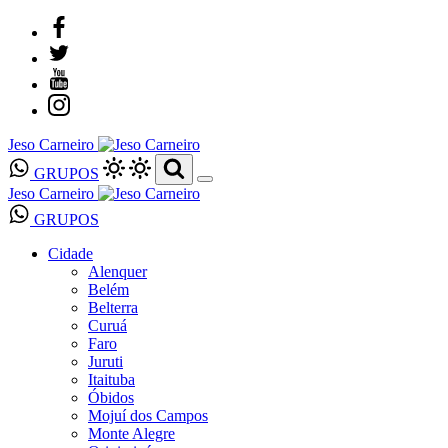
Jeso Carneiro
GRUPOS
Jeso Carneiro
GRUPOS
Cidade
Alenquer
Belém
Belterra
Curuá
Faro
Juruti
Itaituba
Óbidos
Mojuí dos Campos
Monte Alegre