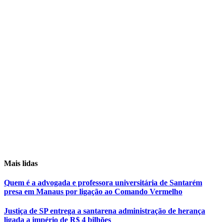
Mais lidas
Quem é a advogada e professora universitária de Santarém
presa em Manaus por ligação ao Comando Vermelho
Justiça de SP entrega a santarena administração de herança
ligada a império de R$ 4 bilhões