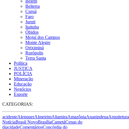
Belém
Belterra
Curuá
Faro
Juruti
Itaituba
Óbidos
Mojuí dos Campos
Monte Alegre
Oriximiná
Rurópolis
Terra Santa
Política
JUSTIÇA
POLÍCIA
Mineração
Educação
Negócios
Esporte
CATEGORIAS:
acidente
Alenquer
Almeirim
Altamira
Amazônia
Ananindeua
Arquitetura
Notícia
Brasil Novo
Brasília
Cametá
Cenas do
dia
cidade
Comentários
Concórdia do