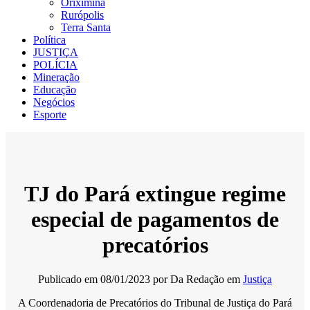
Oriximiná
Rurópolis
Terra Santa
Política
JUSTIÇA
POLÍCIA
Mineração
Educação
Negócios
Esporte
TJ do Pará extingue regime
especial de pagamentos de
precatórios
Publicado em
08/01/2023
por
Da Redação
em
Justiça
A Coordenadoria de Precatórios do Tribunal de Justiça do Pará