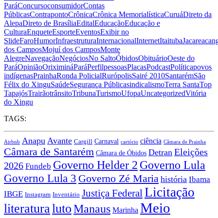
Pará
Concurso
consumidor
Contas
Públicas
Contraponto
Crônica
Crônica Memorialística
Curuá
Direto da
Alepa
Direto de Brasília
Edital
Educação
Educação e
Cultura
Enquete
Esporte
Eventos
Exibir no
Slide
Faro
Humor
Infraestrutura
Internacional
Internet
Itaituba
Jacareacan
dos Campos
Mojuí dos Campos
Monte
Alegre
Navegação
Negócios
No Salto
Óbidos
Obituário
Oeste do
Pará
Opinião
Oriximiná
Pará
Perfil
pessoas
Placas
Podcast
Política
povos
indígenas
Prainha
Ronda Policial
Rurópolis
Sairé 2010
Santarém
São
Félix do Xingu
Saúde
Segurança Pública
sindicalismo
Terra Santa
Top
Tapajós
Trairão
trânsito
Tribuna
Turismo
Ufopa
Uncategorized
Vitória
do Xingu
TAGS:
Anapu
Avante
ciência
Carnaval
Cargill
Airbnb
cartório
Câmara de Prainha
Câmara de Santarém
Eleições
Detran
Câmara de Óbidos
Governo Lula
Governo Helder 2
2026
Fundeb
Governo Lula 3
Governo Zé Maria
história
Ibama
Licitação
Justiça Federal
IBGE
Instagram
Inventário
Meio
literatura
luto
Manaus
Marinha