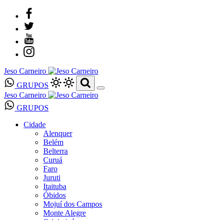
Jeso Carneiro
GRUPOS
Jeso Carneiro
GRUPOS
Cidade
Alenquer
Belém
Belterra
Curuá
Faro
Juruti
Itaituba
Óbidos
Mojuí dos Campos
Monte Alegre