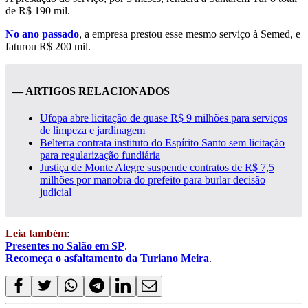
de R$ 190 mil.
No ano passado
, a empresa prestou esse mesmo serviço à Semed, e
faturou R$ 200 mil.
— ARTIGOS RELACIONADOS
Ufopa abre licitação de quase R$ 9 milhões para serviços
de limpeza e jardinagem
Belterra contrata instituto do Espírito Santo sem licitação
para regularização fundiária
Justiça de Monte Alegre suspende contratos de R$ 7,5
milhões por manobra do prefeito para burlar decisão
judicial
Leia também
:
Presentes no Salão em SP
.
Recomeça o asfaltamento da Turiano Meira
.