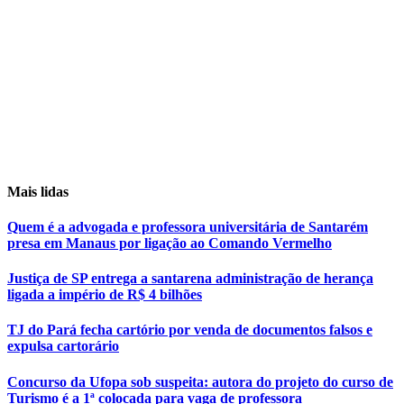
Mais lidas
Quem é a advogada e professora universitária de Santarém
presa em Manaus por ligação ao Comando Vermelho
Justiça de SP entrega a santarena administração de herança
ligada a império de R$ 4 bilhões
TJ do Pará fecha cartório por venda de documentos falsos e
expulsa cartorário
Concurso da Ufopa sob suspeita: autora do projeto do curso de
Turismo é a 1ª colocada para vaga de professora