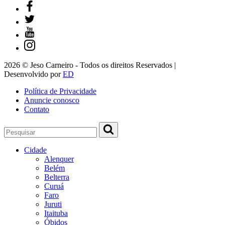
2026 © Jeso Carneiro - Todos os direitos Reservados |
Desenvolvido por
ED
Política de Privacidade
Anuncie conosco
Contato
Cidade
Alenquer
Belém
Belterra
Curuá
Faro
Juruti
Itaituba
Óbidos