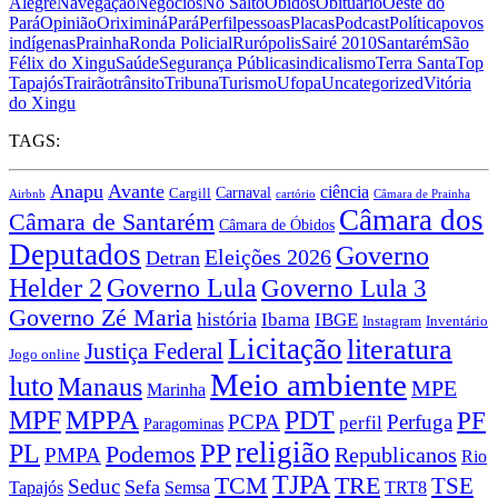
Alegre
Navegação
Negócios
No Salto
Óbidos
Obituário
Oeste do
Pará
Opinião
Oriximiná
Pará
Perfil
pessoas
Placas
Podcast
Política
povos
indígenas
Prainha
Ronda Policial
Rurópolis
Sairé 2010
Santarém
São
Félix do Xingu
Saúde
Segurança Pública
sindicalismo
Terra Santa
Top
Tapajós
Trairão
trânsito
Tribuna
Turismo
Ufopa
Uncategorized
Vitória
do Xingu
TAGS:
Anapu
Avante
ciência
Carnaval
Cargill
Airbnb
cartório
Câmara de Prainha
Câmara dos
Câmara de Santarém
Câmara de Óbidos
Deputados
Governo
Eleições 2026
Detran
Governo Lula
Helder 2
Governo Lula 3
Governo Zé Maria
história
Ibama
IBGE
Instagram
Inventário
Licitação
literatura
Justiça Federal
Jogo online
Meio ambiente
luto
Manaus
MPE
Marinha
MPPA
MPF
PDT
PF
PCPA
Perfuga
perfil
Paragominas
religião
PP
PL
Podemos
Republicanos
PMPA
Rio
TJPA
TCM
TRE
TSE
Seduc
Sefa
TRT8
Tapajós
Semsa