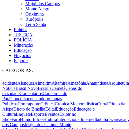
Mojuí dos Campos
Monte Alegre
Oriximiná
Rurópolis
Terra Santa
Política
JUSTIÇA
POLÍCIA
Mineração
Educação
Negócios
Esporte
CATEGORIAS:
acidente
Alenquer
Almeirim
Altamira
Amazônia
Ananindeua
Arquitetura
Notícia
Brasil Novo
Brasília
Cametá
Cenas do
dia
cidade
Comentários
Concórdia do
Pará
Concurso
consumidor
Contas
Públicas
Contraponto
Crônica
Crônica Memorialística
Curuá
Direto da
Alepa
Direto de Brasília
Edital
Educação
Educação e
Cultura
Enquete
Esporte
Eventos
Exibir no
Slide
Faro
Humor
Infraestrutura
Internacional
Internet
Itaituba
Jacareacan
dos Campos
Mojuí dos Campos
Monte