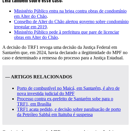
Leia também sobre esse caso:
Ministério Público entra na briga contra obras de condomínio
em Alter do Chão
.
Conselho de Alter do Chão alertou governo sobre condomínio
irregular em 2019
.
Ministério Público pede à prefeitura que pare de licenciar
obras em Alter do Chão
.
A decisão do TRF1 revoga uma decisão da Justiça Federal em
Santarém que, em 2024, havia declarado a ilegitimidade do MPF no
caso e determinado a remessa do processo para a Justiça Estadual.
— ARTIGOS RELACIONADOS
Porto de combustível no Maicá, em Santarém, é alvo de
nova investida judicial do MPF
Processo contra ex-prefeito de Santarém sobe para o
TRF1, em Brasília
TRF1 acata pedido, e decisão sobre paralisação de porto
da Petróleo Sabbá em Itaituba é suspensa