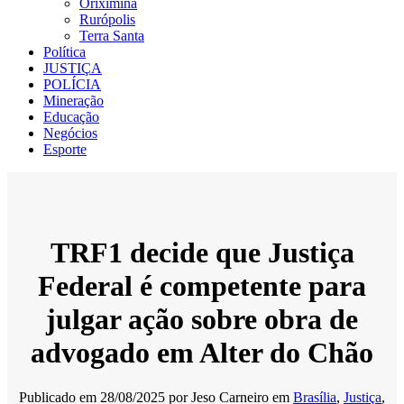
Oriximiná
Rurópolis
Terra Santa
Política
JUSTIÇA
POLÍCIA
Mineração
Educação
Negócios
Esporte
TRF1 decide que Justiça
Federal é competente para
julgar ação sobre obra de
advogado em Alter do Chão
Publicado em
28/08/2025
por
Jeso Carneiro
em
Brasília
,
Justiça
,