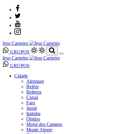
Jeso Carneiro
GRUPOS
Jeso Carneiro
GRUPOS
Cidade
Alenquer
Belém
Belterra
Curuá
Faro
Juruti
Itaituba
Óbidos
Mojuí dos Campos
Monte Alegre