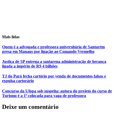
Mais lidas
Quem é a advogada e professora universitária de Santarém
presa em Manaus por ligação ao Comando Vermelho
Justiça de SP entrega a santarena administração de herança
ligada a império de R$ 4 bilhões
TJ do Pará fecha cartório por venda de documentos falsos e
expulsa cartorário
Concurso da Ufopa sob suspeita: autora do projeto do curso de
Turismo é a 1ª colocada para vaga de professora
Deixe um comentário