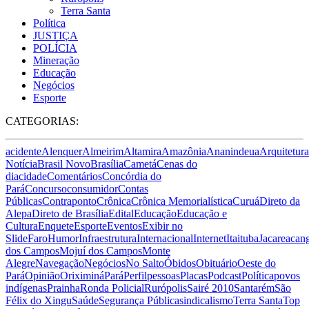
Terra Santa
Política
JUSTIÇA
POLÍCIA
Mineração
Educação
Negócios
Esporte
CATEGORIAS:
acidente
Alenquer
Almeirim
Altamira
Amazônia
Ananindeua
Arquitetura
Notícia
Brasil Novo
Brasília
Cametá
Cenas do
dia
cidade
Comentários
Concórdia do
Pará
Concurso
consumidor
Contas
Públicas
Contraponto
Crônica
Crônica Memorialística
Curuá
Direto da
Alepa
Direto de Brasília
Edital
Educação
Educação e
Cultura
Enquete
Esporte
Eventos
Exibir no
Slide
Faro
Humor
Infraestrutura
Internacional
Internet
Itaituba
Jacareacan
dos Campos
Mojuí dos Campos
Monte
Alegre
Navegação
Negócios
No Salto
Óbidos
Obituário
Oeste do
Pará
Opinião
Oriximiná
Pará
Perfil
pessoas
Placas
Podcast
Política
povos
indígenas
Prainha
Ronda Policial
Rurópolis
Sairé 2010
Santarém
São
Félix do Xingu
Saúde
Segurança Pública
sindicalismo
Terra Santa
Top