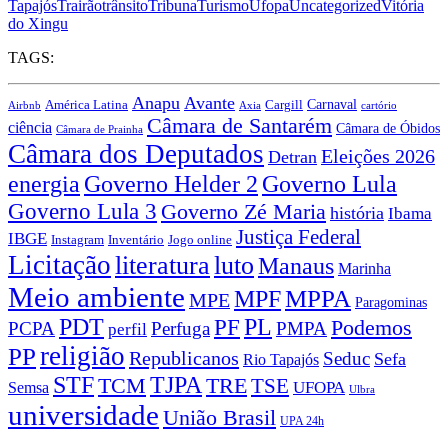
Tapajós
Trairão
trânsito
Tribuna
Turismo
Ufopa
Uncategorized
Vitória
do Xingu
TAGS:
Anapu
Avante
Carnaval
América Latina
Cargill
Airbnb
Axia
cartório
Câmara de Santarém
ciência
Câmara de Óbidos
Câmara de Prainha
Câmara dos Deputados
Eleições 2026
Detran
energia
Governo Lula
Governo Helder 2
Governo Lula 3
Governo Zé Maria
história
Ibama
Justiça Federal
IBGE
Instagram
Jogo online
Inventário
Licitação
literatura
luto
Manaus
Marinha
Meio ambiente
MPPA
MPF
MPE
Paragominas
PDT
PF
PL
Podemos
PCPA
Perfuga
PMPA
perfil
religião
PP
Republicanos
Seduc
Sefa
Rio Tapajós
STF
TJPA
TCM
TRE
TSE
UFOPA
Semsa
Ulbra
universidade
União Brasil
UPA 24h