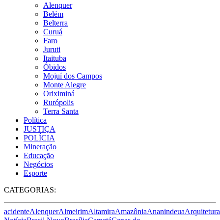
Alenquer
Belém
Belterra
Curuá
Faro
Juruti
Itaituba
Óbidos
Mojuí dos Campos
Monte Alegre
Oriximiná
Rurópolis
Terra Santa
Política
JUSTIÇA
POLÍCIA
Mineração
Educação
Negócios
Esporte
CATEGORIAS:
acidente
Alenquer
Almeirim
Altamira
Amazônia
Ananindeua
Arquitetura