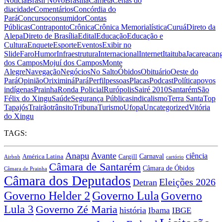
Notícia
Brasil Novo
Brasília
Cametá
Cenas do
dia
cidade
Comentários
Concórdia do
Pará
Concurso
consumidor
Contas
Públicas
Contraponto
Crônica
Crônica Memorialística
Curuá
Direto da
Alepa
Direto de Brasília
Edital
Educação
Educação e
Cultura
Enquete
Esporte
Eventos
Exibir no
Slide
Faro
Humor
Infraestrutura
Internacional
Internet
Itaituba
Jacareacan
dos Campos
Mojuí dos Campos
Monte
Alegre
Navegação
Negócios
No Salto
Óbidos
Obituário
Oeste do
Pará
Opinião
Oriximiná
Pará
Perfil
pessoas
Placas
Podcast
Política
povos
indígenas
Prainha
Ronda Policial
Rurópolis
Sairé 2010
Santarém
São
Félix do Xingu
Saúde
Segurança Pública
sindicalismo
Terra Santa
Top
Tapajós
Trairão
trânsito
Tribuna
Turismo
Ufopa
Uncategorized
Vitória
do Xingu
TAGS:
Anapu
Avante
ciência
Carnaval
Cargill
América Latina
Airbnb
cartório
Câmara de Santarém
Câmara de Óbidos
Câmara de Prainha
Câmara dos Deputados
Eleições 2026
Detran
Governo Lula
Governo Helder 2
Governo
Lula 3
Governo Zé Maria
história
Ibama
IBGE