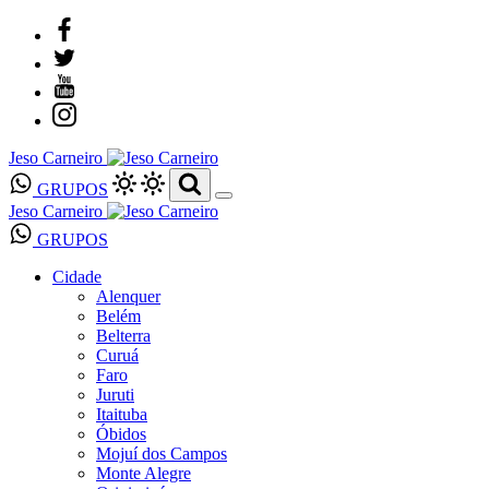
Jeso Carneiro
GRUPOS
Jeso Carneiro
GRUPOS
Cidade
Alenquer
Belém
Belterra
Curuá
Faro
Juruti
Itaituba
Óbidos
Mojuí dos Campos
Monte Alegre