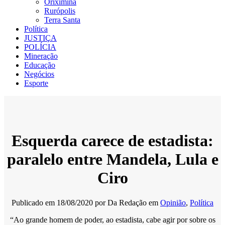
Oriximiná
Rurópolis
Terra Santa
Política
JUSTIÇA
POLÍCIA
Mineração
Educação
Negócios
Esporte
Esquerda carece de estadista:
paralelo entre Mandela, Lula e
Ciro
Publicado em
18/08/2020
por
Da Redação
em
Opinião
,
Política
“Ao grande homem de poder, ao estadista, cabe agir por sobre os