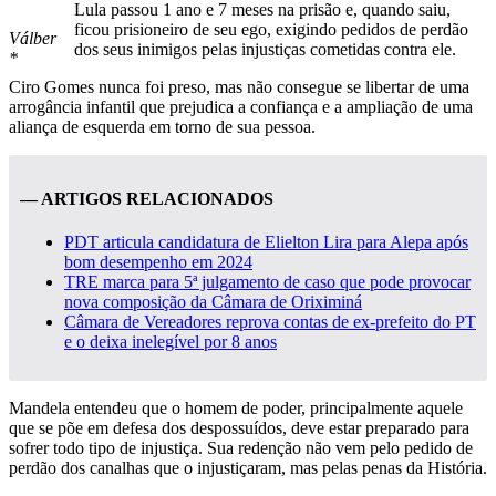
Lula passou 1 ano e 7 meses na prisão e, quando saiu,
ficou prisioneiro de seu ego, exigindo pedidos de perdão
Válber
dos seus inimigos pelas injustiças cometidas contra ele.
*
Ciro Gomes nunca foi preso, mas não consegue se libertar de uma
arrogância infantil que prejudica a confiança e a ampliação de uma
aliança de esquerda em torno de sua pessoa.
— ARTIGOS RELACIONADOS
PDT articula candidatura de Elielton Lira para Alepa após
bom desempenho em 2024
TRE marca para 5ª julgamento de caso que pode provocar
nova composição da Câmara de Oriximiná
Câmara de Vereadores reprova contas de ex-prefeito do PT
e o deixa inelegível por 8 anos
Mandela entendeu que o homem de poder, principalmente aquele
que se põe em defesa dos despossuídos, deve estar preparado para
sofrer todo tipo de injustiça. Sua redenção não vem pelo pedido de
perdão dos canalhas que o injustiçaram, mas pelas penas da História.