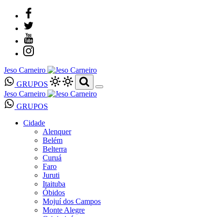
Jeso Carneiro
GRUPOS
Jeso Carneiro
GRUPOS
Cidade
Alenquer
Belém
Belterra
Curuá
Faro
Juruti
Itaituba
Óbidos
Mojuí dos Campos
Monte Alegre