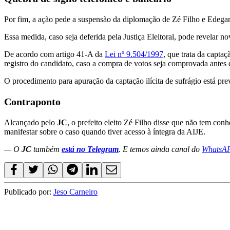
Por fim, a ação pede a suspensão da diplomação de Zé Filho e Edegar 
Essa medida, caso seja deferida pela Justiça Eleitoral, pode revelar n
De acordo com artigo 41-A da
Lei nº 9.504/1997
, que trata da captaç
registro do candidato, caso a compra de votos seja comprovada antes 
O procedimento para apuração da captação ilícita de sufrágio está pre
Contraponto
Alcançado pelo
JC
, o prefeito eleito Zé Filho disse que não tem conh
manifestar sobre o caso quando tiver acesso à íntegra da AIJE.
— O
JC
também
está no Telegram
. E temos ainda canal do
WhatsA
Publicado por:
Jeso Carneiro