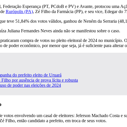
, Federação Esperança (PT, PCdoB e PV) e Avante, protocou uma Ação d
o de
Rurópolis (PA)
, Zé Filho da Farmácia (PP), e seu vice, Edegar do 7
ho, que teve 51,84% dos votos válidos, ganhou de Neném da Serraria (4
juíza Juliana Fernandes Neves ainda não se manifestou sobre o caso.
 praticaram compra de votos no pleito eleitoral de 2024 no município. 
 poder econômico, por menor que seja, já é suficiente para alterar o 
panha do prefeito eleito de Uruará
 Filho por ausência de prova lícita e robusta
buso de poder nas eleições de 2024
o
 votos envolvendo um casal de eleitores: Jeferson Machado Costa e sua 
Zé Filho, então candidato a prefeito, em troca de seus votos.