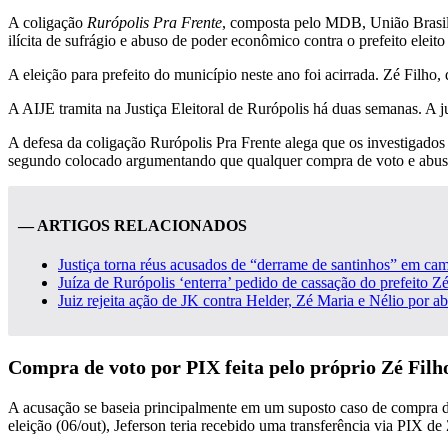
A coligação
Rurópolis Pra Frente
, composta pelo MDB, União Brasil
ilícita de sufrágio e abuso de poder econômico contra o prefeito eleit
A eleição para prefeito do município neste ano foi acirrada. Zé Fil
A AIJE tramita na Justiça Eleitoral de Rurópolis há duas semanas. A 
A defesa da coligação Rurópolis Pra Frente alega que os investigados
segundo colocado argumentando que qualquer compra de voto e abuso de
— ARTIGOS RELACIONADOS
Justiça torna réus acusados de “derrame de santinhos” em cam
Juíza de Rurópolis ‘enterra’ pedido de cassação do prefeito Zé
Juiz rejeita ação de JK contra Helder, Zé Maria e Nélio por a
Compra de voto por PIX feita pelo próprio Zé Filh
A acusação se baseia principalmente em um suposto caso de compra de
eleição (06/out), Jeferson teria recebido uma transferência via PIX de 