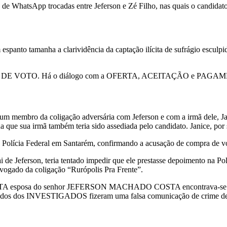
 WhatsApp trocadas entre Jeferson e Zé Filho, nas quais o candidato 
espanto tamanha a clarividência da captação ilícita de sufrágio esculp
COMPRA DE VOTO. Há o diálogo com a OFERTA, ACEITAÇÃO e PAGAM
 um membro da coligação adversária com Jeferson e com a irmã dele, Ja
a que sua irmã também teria sido assediada pelo candidato. Janice, por
 Polícia Federal em Santarém, confirmando a acusação de compra de v
Jeferson, teria tentado impedir que ele prestasse depoimento na Políci
advogado da coligação “Rurópolis Pra Frente”.
STA esposa do senhor JEFERSON MACHADO COSTA encontrava-se no es
vogados dos INVESTIGADOS fizeram uma falsa comunicação de crime de q