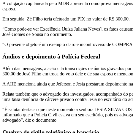
A coligação capitaneada pelo MDB apresenta como prova mensagens de
esposa.
Em seguida, Zé Filho teria efetuado um PIX no valor de R$ 300,00.
“Como pode-se ver Excelência [Juíza Juliana Neves], os fatos causam 
José Gomes de Sousa no documento.
“O presente objeto é um exemplo claro e incontroverso de 
Áudios e depoimento à Polícia Federal
Além das mensagens, a ação cita transcrições de áudios gravados por
300,00 de José Filho em troca do voto dele e de sua esposa e mencion
A AIJE menciona ainda que Jeferson e Jesia prestaram depoimento na
Relata também que o advogado dos investigados, acompanhado do pai de 
uma falsa denúncia de cárcere privado contra Jesia no escritório do 
“É salutar destacar que neste momento a senhora JESIA SILVA CO
informado que a Polícia Civil estava em seu escritório, pois os ad
advogado”, diz o documento.
Quebra de sigilo telefônico e bancário