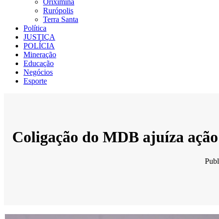
Oriximiná
Rurópolis
Terra Santa
Política
JUSTIÇA
POLÍCIA
Mineração
Educação
Negócios
Esporte
Coligação do MDB ajuíza ação c
Pub