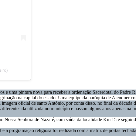
iro)
ros e uma pintura nova para receber a ordenação Sacerdotal do Padre Ra
grinação na capital do estado. Uma equipe da paróquia de Alenquer c
imagem oficial de santo Antônio, por conta disso, no final da década
s diferentes da utilizada no município e passou alguns anos apenas na p
 Nossa Senhora de Nazaré, com saída da localidade Km 15 e seguindo at
 a programação religiosa foi realizada com a matriz de portas fechadas