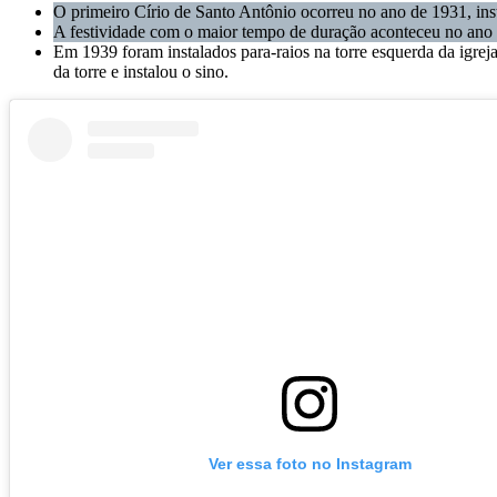
O primeiro Círio de Santo Antônio ocorreu no ano de 1931, inst
A festividade com o maior tempo de duração aconteceu no ano 
Em 1939 foram instalados para-raios na torre esquerda da igre
da torre e instalou o sino.
Ver essa foto no Instagram