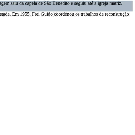
gem saiu da capela de São Benedito e seguiu até a igreja matriz.
pestade. Em 1955, Frei Guido coordenou os trabalhos de reconstrução