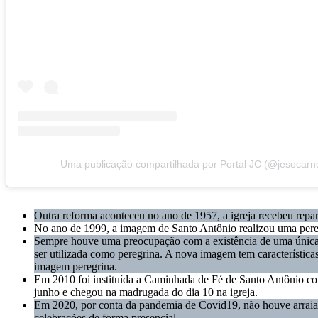
Uma publicação compartilhada por Portal JC (@jesocarne
Outra reforma aconteceu no ano de 1957, a igreja recebeu repa
No ano de 1999, a imagem de Santo Antônio realizou uma pere
Sempre houve uma preocupação com a existência de uma única 
ser utilizada como peregrina. A nova imagem tem característica
imagem peregrina.
Em 2010 foi instituída a Caminhada de Fé de Santo Antônio com
junho e chegou na madrugada do dia 10 na igreja.
Em 2020, por conta da pandemia de Covid19, não houve arraial e
celebrações de forma presencial.