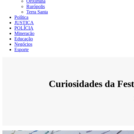
Oriximiná
Rurópolis
Terra Santa
Política
JUSTIÇA
POLÍCIA
Mineração
Educação
Negócios
Esporte
Curiosidades da Fes