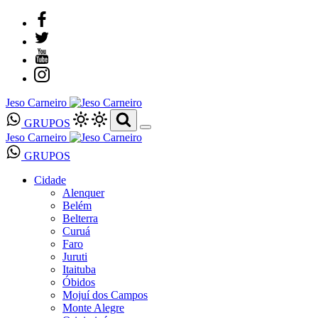
Jeso Carneiro
GRUPOS
Jeso Carneiro
GRUPOS
Cidade
Alenquer
Belém
Belterra
Curuá
Faro
Juruti
Itaituba
Óbidos
Mojuí dos Campos
Monte Alegre