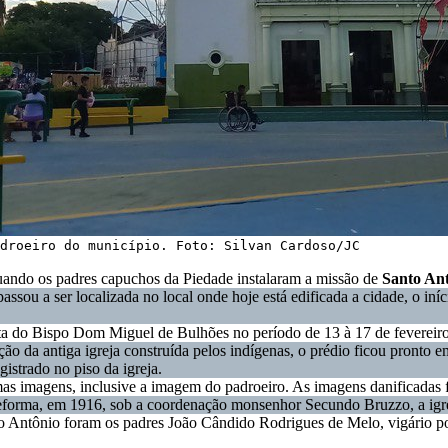
droeiro do município. Foto: Silvan Cardoso/JC
uando os padres capuchos da Piedade instalaram a missão de
Santo An
ssou a ser localizada no local onde hoje está edificada a cidade, o iní
sita do Bispo Dom Miguel de Bulhões no período de 13 à 17 de fevereir
ção da antiga igreja construída pelos indígenas, o prédio ficou pronto 
gistrado no piso da igreja.
mas imagens, inclusive a imagem do padroeiro. As imagens danificadas 
eforma, em 1916, sob a coordenação monsenhor Secundo Bruzzo, a igrej
to Antônio foram os padres João Cândido Rodrigues de Melo, vigário p