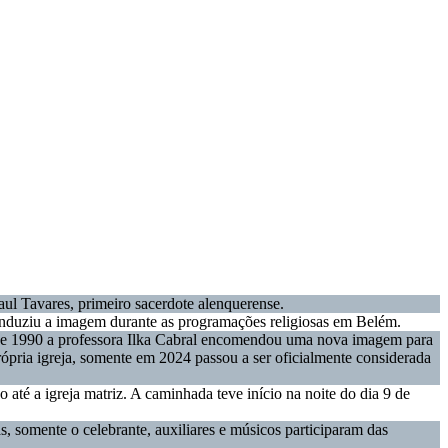
ul Tavares, primeiro sacerdote alenquerense.
onduziu a imagem durante as programações religiosas em Belém.
 de 1990 a professora Ilka Cabral encomendou uma nova imagem para
rópria igreja, somente em 2024 passou a ser oficialmente considerada
é a igreja matriz. A caminhada teve início na noite do dia 9 de
, somente o celebrante, auxiliares e músicos participaram das