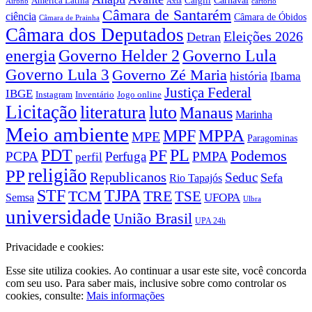
América Latina
Cargill
Airbnb
Axia
cartório
Câmara de Santarém
ciência
Câmara de Óbidos
Câmara de Prainha
Câmara dos Deputados
Eleições 2026
Detran
energia
Governo Lula
Governo Helder 2
Governo Lula 3
Governo Zé Maria
história
Ibama
Justiça Federal
IBGE
Instagram
Jogo online
Inventário
Licitação
literatura
luto
Manaus
Marinha
Meio ambiente
MPPA
MPF
MPE
Paragominas
PDT
PF
PL
Podemos
PCPA
Perfuga
PMPA
perfil
religião
PP
Republicanos
Seduc
Sefa
Rio Tapajós
STF
TJPA
TCM
TRE
TSE
UFOPA
Semsa
Ulbra
universidade
União Brasil
UPA 24h
Privacidade e cookies:
Esse site utiliza cookies. Ao continuar a usar este site, você concorda
com seu uso. Para saber mais, inclusive sobre como controlar os
cookies, consulte:
Mais informações