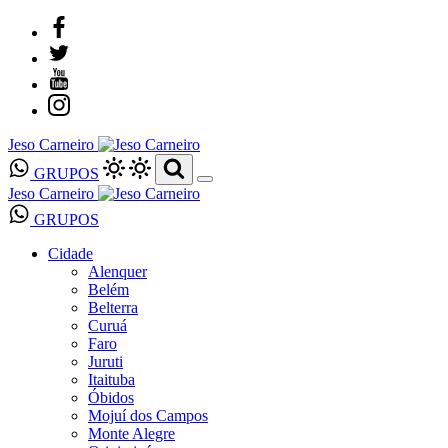
Jeso Carneiro
GRUPOS
Jeso Carneiro
GRUPOS
Cidade
Alenquer
Belém
Belterra
Curuá
Faro
Juruti
Itaituba
Óbidos
Mojuí dos Campos
Monte Alegre