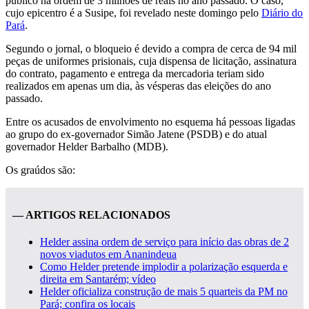
público na ordem de 3 milhões de reais no ano passado. O caso,
cujo epicentro é a Susipe, foi revelado neste domingo pelo
Diário do
Pará
.
Segundo o jornal, o bloqueio é devido a compra de cerca de 94 mil
peças de uniformes prisionais, cuja dispensa de licitação, assinatura
do contrato, pagamento e entrega da mercadoria teriam sido
realizados em apenas um dia, às vésperas das eleições do ano
passado.
Entre os acusados de envolvimento no esquema há pessoas ligadas
ao grupo do ex-governador Simão Jatene (PSDB) e do atual
governador Helder Barbalho (MDB).
Os graúdos são:
— ARTIGOS RELACIONADOS
Helder assina ordem de serviço para início das obras de 2
novos viadutos em Ananindeua
Como Helder pretende implodir a polarização esquerda e
direita em Santarém; vídeo
Helder oficializa construção de mais 5 quarteis da PM no
Pará; confira os locais