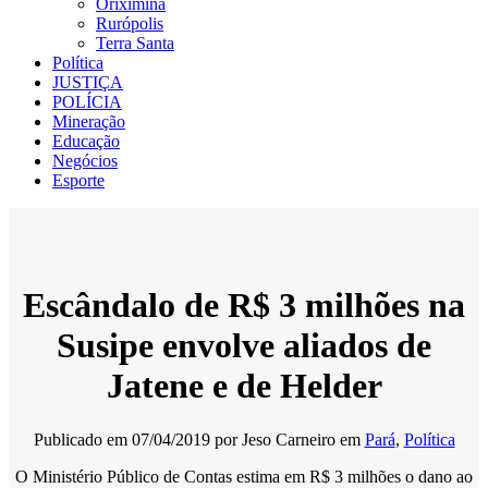
Oriximiná
Rurópolis
Terra Santa
Política
JUSTIÇA
POLÍCIA
Mineração
Educação
Negócios
Esporte
Escândalo de R$ 3 milhões na
Susipe envolve aliados de
Jatene e de Helder
Publicado em
07/04/2019
por
Jeso Carneiro
em
Pará
,
Política
O Ministério Público de Contas estima em R$ 3 milhões o dano ao