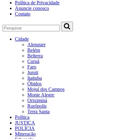
Política de Privacidade
Anuncie conosco
Contato
Cidade
Alenquer
Belém
Belterra
Curuá
Faro
Juruti
Itaituba
Óbidos
Mojuí dos Campos
Monte Alegre
Oriximiná
Rurópolis
Terra Santa
Política
JUSTIÇA
POLÍCIA
Mineração