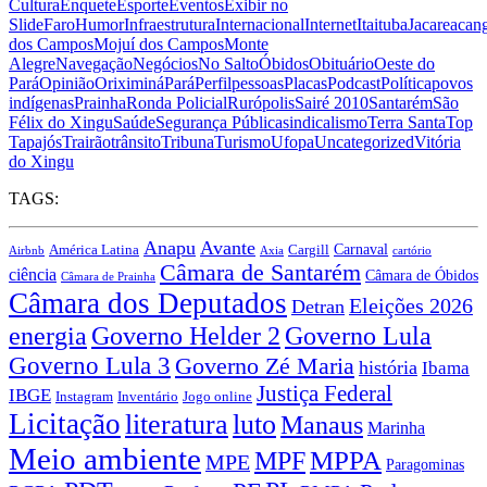
Cultura
Enquete
Esporte
Eventos
Exibir no
Slide
Faro
Humor
Infraestrutura
Internacional
Internet
Itaituba
Jacareacan
dos Campos
Mojuí dos Campos
Monte
Alegre
Navegação
Negócios
No Salto
Óbidos
Obituário
Oeste do
Pará
Opinião
Oriximiná
Pará
Perfil
pessoas
Placas
Podcast
Política
povos
indígenas
Prainha
Ronda Policial
Rurópolis
Sairé 2010
Santarém
São
Félix do Xingu
Saúde
Segurança Pública
sindicalismo
Terra Santa
Top
Tapajós
Trairão
trânsito
Tribuna
Turismo
Ufopa
Uncategorized
Vitória
do Xingu
TAGS:
Anapu
Avante
Carnaval
América Latina
Cargill
Airbnb
Axia
cartório
Câmara de Santarém
ciência
Câmara de Óbidos
Câmara de Prainha
Câmara dos Deputados
Eleições 2026
Detran
energia
Governo Lula
Governo Helder 2
Governo Lula 3
Governo Zé Maria
história
Ibama
Justiça Federal
IBGE
Instagram
Jogo online
Inventário
Licitação
literatura
luto
Manaus
Marinha
Meio ambiente
MPPA
MPF
MPE
Paragominas