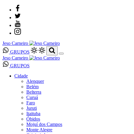
Jeso Carneiro
GRUPOS
Jeso Carneiro
GRUPOS
Cidade
Alenquer
Belém
Belterra
Curuá
Faro
Juruti
Itaituba
Óbidos
Mojuí dos Campos
Monte Alegre