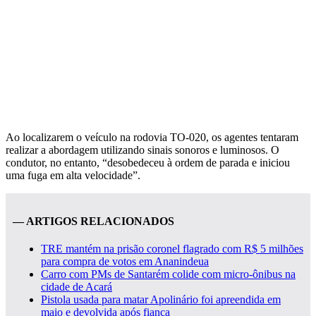
Ao localizarem o veículo na rodovia TO-020, os agentes tentaram
realizar a abordagem utilizando sinais sonoros e luminosos. O
condutor, no entanto, “desobedeceu à ordem de parada e iniciou
uma fuga em alta velocidade”.
— ARTIGOS RELACIONADOS
TRE mantém na prisão coronel flagrado com R$ 5 milhões
para compra de votos em Ananindeua
Carro com PMs de Santarém colide com micro-ônibus na
cidade de Acará
Pistola usada para matar Apolinário foi apreendida em
maio e devolvida após fiança