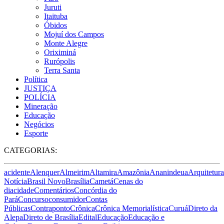
Juruti
Itaituba
Óbidos
Mojuí dos Campos
Monte Alegre
Oriximiná
Rurópolis
Terra Santa
Política
JUSTIÇA
POLÍCIA
Mineração
Educação
Negócios
Esporte
CATEGORIAS:
acidente
Alenquer
Almeirim
Altamira
Amazônia
Ananindeua
Arquitetura
Notícia
Brasil Novo
Brasília
Cametá
Cenas do
dia
cidade
Comentários
Concórdia do
Pará
Concurso
consumidor
Contas
Públicas
Contraponto
Crônica
Crônica Memorialística
Curuá
Direto da
Alepa
Direto de Brasília
Edital
Educação
Educação e