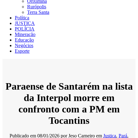
Oriximiná
Rurópolis
Terra Santa
Política
JUSTIÇA
POLÍCIA
Mineração
Educação
Negócios
Esporte
Paraense de Santarém na lista
da Interpol morre em
confronto com a PM em
Tocantins
Publicado em
08/01/2026
por
Jeso Carneiro
em
Justiça
,
Pará
,