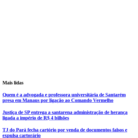
Mais lidas
Quem é a advogada e professora universitária de Santarém
presa em Manaus por ligação ao Comando Vermelho
Justiça de SP entrega a santarena administração de herança
ligada a império de R$ 4 bilhões
TJ do Pará fecha cartório por venda de documentos falsos e
expulsa cartorário