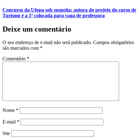
Concurso da Ufopa sob suspeita: autora do projeto do curso de
Turismo é a 1ª colocada para vaga de professora
Deixe um comentário
O seu endereço de e-mail não será publicado.
Campos obrigatórios
são marcados com
*
Comentário
*
Nome
*
E-mail
*
Site