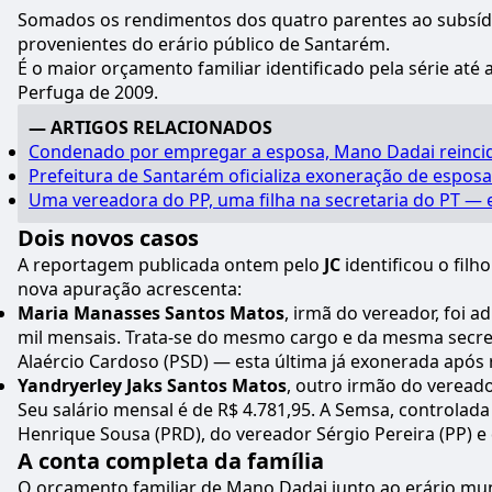
Somados os rendimentos dos quatro parentes ao subsídi
provenientes do erário público de Santarém.
É o maior orçamento familiar identificado pela série at
Perfuga de 2009.
— ARTIGOS RELACIONADOS
Condenado por empregar a esposa, Mano Dadai reincide 
Prefeitura de Santarém oficializa exoneração de espo
Uma vereadora do PP, uma filha na secretaria do PT 
Dois novos casos
A reportagem publicada ontem pelo
JC
identificou o fil
nova apuração acrescenta:
Maria Manasses Santos Matos
, irmã do vereador, foi 
mil mensais. Trata-se do mesmo cargo e da mesma secretar
Alaércio Cardoso (PSD) — esta última já exonerada apó
Yandryerley Jaks Santos Matos
, outro irmão do vereado
Seu salário mensal é de R$ 4.781,95. A Semsa, controlada
Henrique Sousa (PRD), do vereador Sérgio Pereira (PP) e
A conta completa da família
O orçamento familiar de Mano Dadai junto ao erário mun