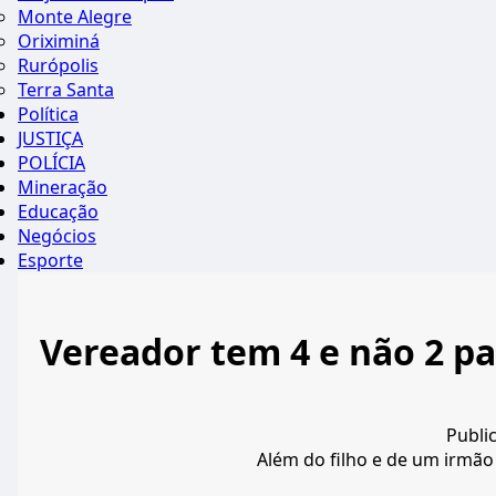
Monte Alegre
Oriximiná
Rurópolis
Terra Santa
Política
JUSTIÇA
POLÍCIA
Mineração
Educação
Negócios
Esporte
Vereador tem 4 e não 2 par
Publi
Além do filho e de um irmão 