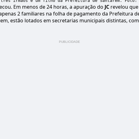
 três irmãos e um filho da Prefeitura de Santarém. Foto:
ecou. Em menos de 24 horas, a apuração do
JC
revelou que
apenas 2 familiares na folha de pagamento da Prefeitura 
ntem, estão lotados em secretarias municipais distintas, c
PUBLICIDADE