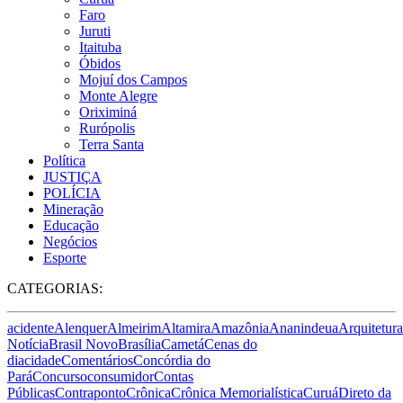
Faro
Juruti
Itaituba
Óbidos
Mojuí dos Campos
Monte Alegre
Oriximiná
Rurópolis
Terra Santa
Política
JUSTIÇA
POLÍCIA
Mineração
Educação
Negócios
Esporte
CATEGORIAS:
acidente
Alenquer
Almeirim
Altamira
Amazônia
Ananindeua
Arquitetura
Notícia
Brasil Novo
Brasília
Cametá
Cenas do
dia
cidade
Comentários
Concórdia do
Pará
Concurso
consumidor
Contas
Públicas
Contraponto
Crônica
Crônica Memorialística
Curuá
Direto da