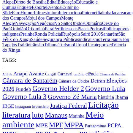
Alepa
Direto de Brasília
Edital
Educação
Educação e
Cultura
Enquete
Esporte
Eventos
Exibir no
Slide
Faro
Humor
Infraestrutura
Internacional
Internet
Itaituba
Jacareacan
dos Campos
Mojuí dos Campos
Monte
Alegre
Navegação
Negócios
No Salto
Óbidos
Obituário
Oeste do
Pará
Opinião
Oriximiná
Pará
Perfil
pessoas
Placas
Podcast
Política
povos
indígenas
Prainha
Ronda Policial
Rurópolis
Sairé 2010
Santarém
São
Félix do Xingu
Saúde
Segurança Pública
sindicalismo
Terra Santa
Top
Tapajós
Trairão
trânsito
Tribuna
Turismo
Ufopa
Uncategorized
Vitória
do Xingu
TAGS:
Anapu
Avante
ciência
Carnaval
Cargill
Airbnb
cartório
Câmara de Prainha
Câmara de Santarém
Eleições
Detran
Câmara de Óbidos
Governo Lula
Governo Helder 2
2026
Fundeb
Governo Lula 3
Governo Zé Maria
história
Ibama
Licitação
Justiça Federal
IBGE
Instagram
Inventário
Meio
literatura
luto
Manaus
Marinha
ambiente
MPPA
MPF
MPE
PCPA
Paragominas