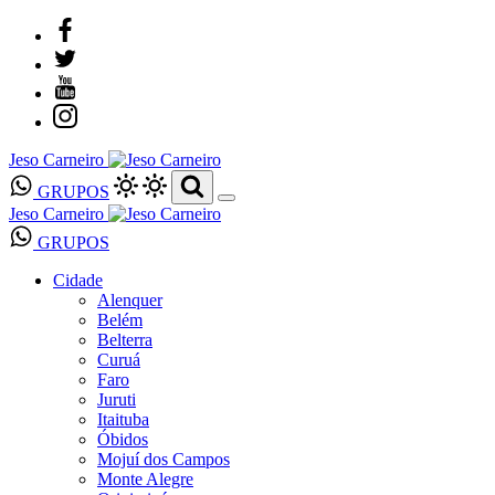
Jeso Carneiro
GRUPOS
Jeso Carneiro
GRUPOS
Cidade
Alenquer
Belém
Belterra
Curuá
Faro
Juruti
Itaituba
Óbidos
Mojuí dos Campos
Monte Alegre