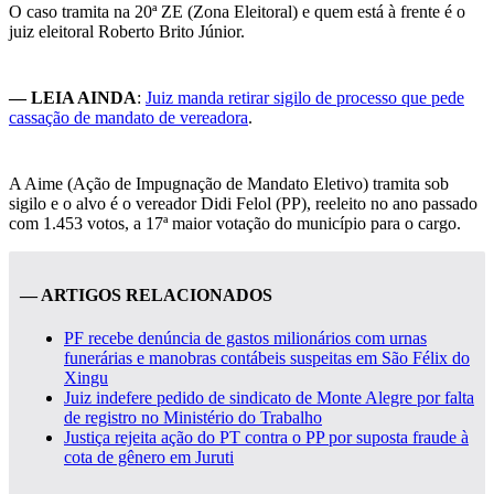
O caso tramita na 20ª ZE (Zona Eleitoral) e quem está à frente é o
juiz eleitoral Roberto Brito Júnior.
— LEIA AINDA
:
Juiz manda retirar sigilo de processo que pede
cassação de mandato de vereadora
.
A Aime (Ação de Impugnação de Mandato Eletivo) tramita sob
sigilo e o alvo é o vereador Didi Felol (PP), reeleito no ano passado
com 1.453 votos, a 17ª maior votação do município para o cargo.
— ARTIGOS RELACIONADOS
PF recebe denúncia de gastos milionários com urnas
funerárias e manobras contábeis suspeitas em São Félix do
Xingu
Juiz indefere pedido de sindicato de Monte Alegre por falta
de registro no Ministério do Trabalho
Justiça rejeita ação do PT contra o PP por suposta fraude à
cota de gênero em Juruti