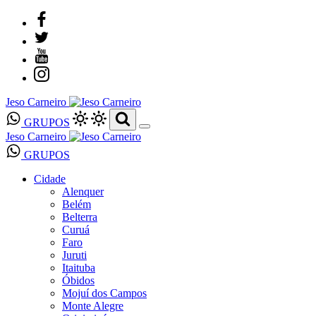
Jeso Carneiro
GRUPOS
Jeso Carneiro
GRUPOS
Cidade
Alenquer
Belém
Belterra
Curuá
Faro
Juruti
Itaituba
Óbidos
Mojuí dos Campos
Monte Alegre