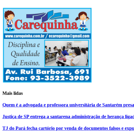
Mais lidas
Quem é a advogada e professora universitária de Santarém pr
Justiça de SP entrega a santarena administração de herança liga
TJ do Pará fecha cartório por venda de documentos falsos e expu