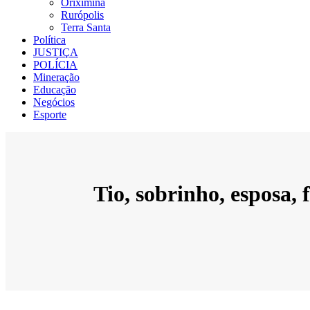
Oriximiná
Rurópolis
Terra Santa
Política
JUSTIÇA
POLÍCIA
Mineração
Educação
Negócios
Esporte
Tio, sobrinho, esposa,