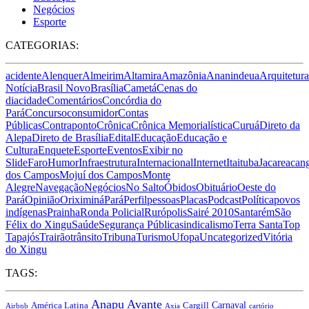
Negócios
Esporte
CATEGORIAS:
acidente
Alenquer
Almeirim
Altamira
Amazônia
Ananindeua
Arquitetura
Notícia
Brasil Novo
Brasília
Cametá
Cenas do
dia
cidade
Comentários
Concórdia do
Pará
Concurso
consumidor
Contas
Públicas
Contraponto
Crônica
Crônica Memorialística
Curuá
Direto da
Alepa
Direto de Brasília
Edital
Educação
Educação e
Cultura
Enquete
Esporte
Eventos
Exibir no
Slide
Faro
Humor
Infraestrutura
Internacional
Internet
Itaituba
Jacareacan
dos Campos
Mojuí dos Campos
Monte
Alegre
Navegação
Negócios
No Salto
Óbidos
Obituário
Oeste do
Pará
Opinião
Oriximiná
Pará
Perfil
pessoas
Placas
Podcast
Política
povos
indígenas
Prainha
Ronda Policial
Rurópolis
Sairé 2010
Santarém
São
Félix do Xingu
Saúde
Segurança Pública
sindicalismo
Terra Santa
Top
Tapajós
Trairão
trânsito
Tribuna
Turismo
Ufopa
Uncategorized
Vitória
do Xingu
TAGS:
Anapu
Avante
Carnaval
América Latina
Cargill
Airbnb
Axia
cartório