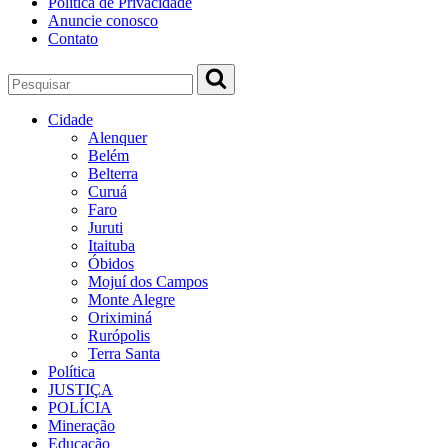
Política de Privacidade
Anuncie conosco
Contato
Cidade
Alenquer
Belém
Belterra
Curuá
Faro
Juruti
Itaituba
Óbidos
Mojuí dos Campos
Monte Alegre
Oriximiná
Rurópolis
Terra Santa
Política
JUSTIÇA
POLÍCIA
Mineração
Educação