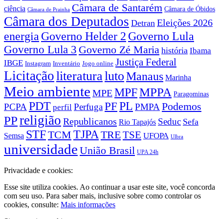
Câmara de Santarém
ciência
Câmara de Óbidos
Câmara de Prainha
Câmara dos Deputados
Eleições 2026
Detran
energia
Governo Lula
Governo Helder 2
Governo Lula 3
Governo Zé Maria
história
Ibama
Justiça Federal
IBGE
Instagram
Jogo online
Inventário
Licitação
literatura
luto
Manaus
Marinha
Meio ambiente
MPPA
MPF
MPE
Paragominas
PDT
PF
PL
Podemos
PCPA
Perfuga
PMPA
perfil
religião
PP
Republicanos
Seduc
Sefa
Rio Tapajós
STF
TJPA
TCM
TRE
TSE
UFOPA
Semsa
Ulbra
universidade
União Brasil
UPA 24h
Privacidade e cookies:
Esse site utiliza cookies. Ao continuar a usar este site, você concorda
com seu uso. Para saber mais, inclusive sobre como controlar os
cookies, consulte:
Mais informações