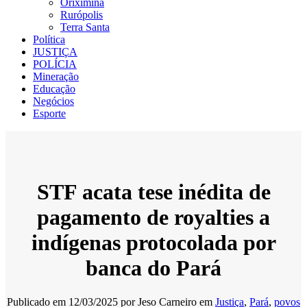
Oriximiná
Rurópolis
Terra Santa
Política
JUSTIÇA
POLÍCIA
Mineração
Educação
Negócios
Esporte
STF acata tese inédita de
pagamento de royalties a
indígenas protocolada por
banca do Pará
Publicado em
12/03/2025
por
Jeso Carneiro
em
Justiça
,
Pará
,
povos