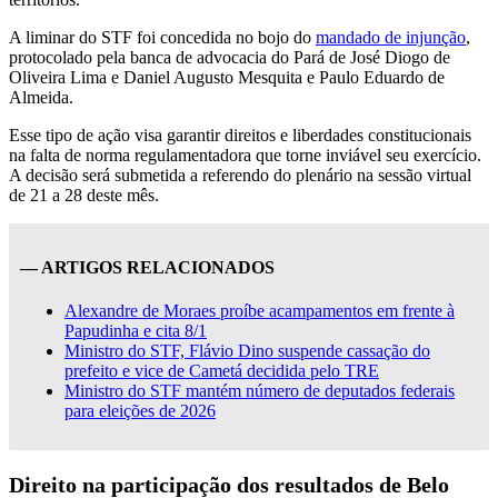
A liminar do STF foi concedida no bojo do
mandado de injunção
,
protocolado pela banca de advocacia do Pará de José Diogo de
Oliveira Lima e Daniel Augusto Mesquita e Paulo Eduardo de
Almeida.
Esse tipo de ação visa garantir direitos e liberdades constitucionais
na falta de norma regulamentadora que torne inviável seu exercício.
A decisão será submetida a referendo do plenário na sessão virtual
de 21 a 28 deste mês.
— ARTIGOS RELACIONADOS
Alexandre de Moraes proíbe acampamentos em frente à
Papudinha e cita 8/1
Ministro do STF, Flávio Dino suspende cassação do
prefeito e vice de Cametá decidida pelo TRE
Ministro do STF mantém número de deputados federais
para eleições de 2026
Direito na participação dos resultados de Belo