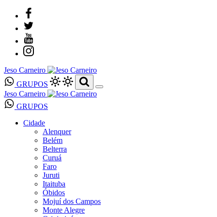
Jeso Carneiro
GRUPOS
Jeso Carneiro
GRUPOS
Cidade
Alenquer
Belém
Belterra
Curuá
Faro
Juruti
Itaituba
Óbidos
Mojuí dos Campos
Monte Alegre